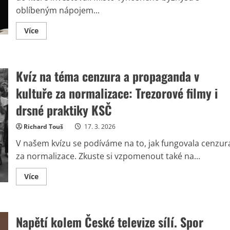
oblíbeným nápojem...
Read
Více
more
about
Hokejista
Voráček
kvůli
Kvíz na téma cenzura a propaganda v
špatné
investici
mohl
kultuře za normalizace: Trezorové filmy i
přijít
až
drsné praktiky KSČ
o
120
milionů
Richard Touš
17. 3. 2026
Kč:
„Polovinu
V našem kvízu se podíváme na to, jak fungovala cenzur
firmy
nám
za normalizace. Zkuste si vzpomenout také na...
ukradli
za
bílýho
Read
Více
dne“
more
about
Kvíz
na
téma
Napětí kolem České televize sílí. Spor
cenzura
a