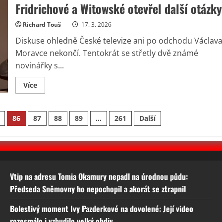
propaganda
Fridrichové a Witowské otevřel další otázky
v
kultuře
za
Richard Touš
17. 3. 2026
normalizace:
Trezorové
Diskuse ohledně České televize ani po odchodu Václav
filmy
i
Moravce nekončí. Tentokrát se střetly dvě známé
drsné
novinářky s...
praktiky
KSČ
Read
Více
more
about
Napětí
kolem
86
87
88
89
…
261
Další
České
televize
sílí.
Spor
Fridrichové
a
Witowské
otevřel
další
Vtip na adresu Tomia Okamury nepadl na úrodnou půdu:
otázky
Předseda Sněmovny ho nepochopil a akorát se ztrapnil
Bolestivý moment Ivy Pazderkové na dovolené: Její video
rozesmálo i vzbudilo velký obdiv