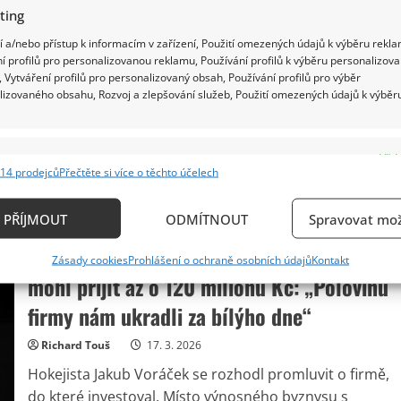
kinematografii:
Úkolem
ting
českých filmů: Každý je viděl xkrát, ale
je
odpovědět
 a/nebo přístup k informacím v zařízení, Použití omezených údajů k výběru rekla
málokdo si vybaví detaily
ano,
í profilů pro personalizovanou reklamu, Používání profilů k výběru personalizov
nebo
ne
 Vytváření profilů pro personalizovaný obsah, Používání profilů pro výběr
Richard Touš
18. 3. 2026
na
lizovaného obsahu, Rozvoj a zlepšování služeb, Použití omezených údajů k výběr
otázky
V našem kvízu se zeptáme na české filmy, které se v
o
slavných
průběhu let staly nesmrtelnou klasikou. Všechny...
hercích
e
Vždy
Read
Více
14 prodejců
Přečtěte si více o těchto účelech
more
ání a kombinování údajů z jiných zdrojů údajů, Propojení různých zařízení,
about
kace zařízení na základě automaticky přenášených informací.
Test
PŘÍJMOUT
znalostí
ODMÍTNOUT
Spravovat mož
pro
fanoušky
ání přesných údajů o zeměpisné poloze, Identifikace zařízení n
Hokejista Voráček kvůli špatné investici
klasických
Zásady cookies
Prohlášení o ochraně osobních údajů
Kontakt
českých
ě aktivně vyžádaných informací.
mohl přijít až o 120 milionů Kč: „Polovinu
filmů:
Každý
je
firmy nám ukradli za bílýho dne“
ění bezpečnosti, předcházení a zjišťování podvodů a
viděl
xkrát,
ňování chyb, Poskytování a zobrazování reklamy a
Vždy
ale
Richard Touš
17. 3. 2026
málokdo
, Ukládání a sdělování voleb ochrany osobních údajů.
si
Hokejista Jakub Voráček se rozhodl promluvit o firmě,
vybaví
detaily
do které investoval. Místo výnosného byznysu s