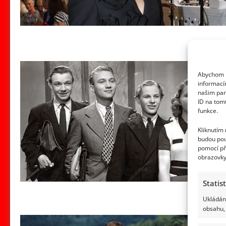
Abychom p
informací
našim par
ID na tom
funkce.
Kliknutím
budou pou
pomocí př
obrazovky
Statis
Ukládání
obsahu, 