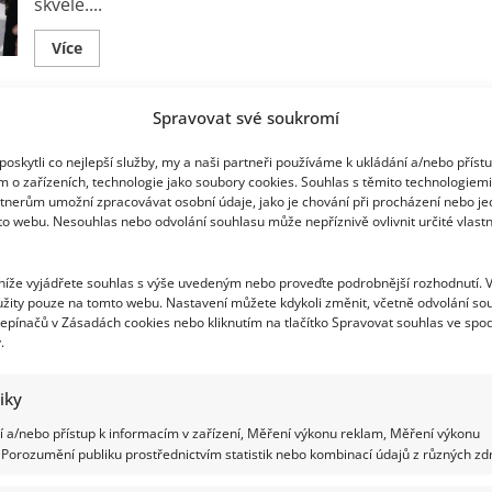
skvěle....
Read
Více
more
about
Mahulena
Bočanová
Spravovat své soukromí
slaví
Retro kvíz o socialistické kinematografii:
59
let:
oskytli co nejlepší služby, my a naši partneři používáme k ukládání a/nebo příst
Milostné
Úkolem je odpovědět ano, nebo ne na
m o zařízeních, technologie jako soubory cookies. Souhlas s těmito technologiem
vztahy
pro
tnerům umožní zpracovávat osobní údaje, jako je chování při procházení nebo j
otázky o slavných hercích
ni
to webu. Nesouhlas nebo odvolání souhlasu může nepříznivě ovlivnit určité vlastn
už
nejsou
Richard Touš
18. 3. 2026
prioritou,
stará
 níže vyjádřete souhlas s výše uvedeným nebo proveďte podrobnější rozhodnutí. 
V našem kvízu se podíváme na socialistické snímky,
se
žity pouze na tomto webu. Nastavení můžete kdykoli změnit, včetně odvolání so
hlavně
které byly poplatné režimu. Zkuste si vzpomenout na
epínačů v Zásadách cookies nebo kliknutím na tlačítko Spravovat souhlas ve spod
o
dceru
role,...
.
Read
Více
tiky
more
about
Retro
 a/nebo přístup k informacím v zařízení, Měření výkonu reklam, Měření výkonu
kvíz
Porozumění publiku prostřednictvím statistik nebo kombinací údajů z různých zdr
o
Test znalostí pro fanoušky klasických
socialistické