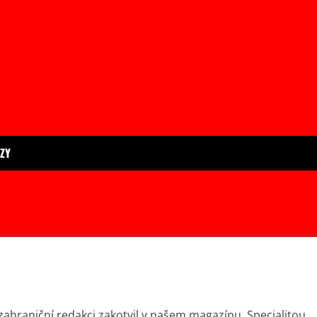
ÍZY
 zahraniční redakci zakotvil v našem magazínu. Specialitou