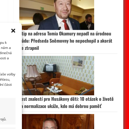
Vtip na adresu Tomia Okamury nepadl na úrodnou
půdu: Předseda Sněmovny ho nepochopil a akorát
upu k
se ztrapnil
i nám a
edinečná
osti a
Vaše volby
uhlasu,
ní části
Test znalostí pro Husákovy děti: 10 otázek o životě
za normalizace ukáže, kdo má dobrou paměť
ojů.