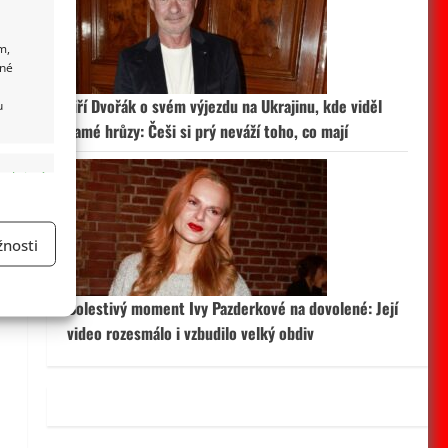
m,
ané
Jiří Dvořák o svém výjezdu na Ukrajinu, kde viděl
u
samé hrůzy: Češi si prý neváží toho, co mají
 aktivní
nosti
a
Bolestivý moment Ivy Pazderkové na dovolené: Její
video rozesmálo i vzbudilo velký obdiv
 aktivní