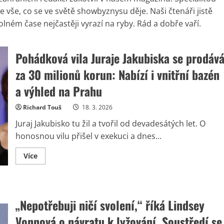
e vše, co se ve světě showbyznysu děje. Naši čtenáři jistě
lném čase nejčastěji vyrazí na ryby. Rád a dobře vaří.
Pohádková vila Juraje Jakubiska se prodáv
za 30 milionů korun: Nabízí i vnitřní bazén
a výhled na Prahu
Richard Touš
18. 3. 2026
Juraj Jakubisko tu žil a tvořil od devadesátých let. O
honosnou vilu přišel v exekuci a dnes...
Read
Více
more
about
Pohádková
vila
Juraje
Jakubiska
„Nepotřebuji ničí svolení,“ říká Lindsey
se
prodává
Vonnová o návratu k lyžování. Soustředí se
za