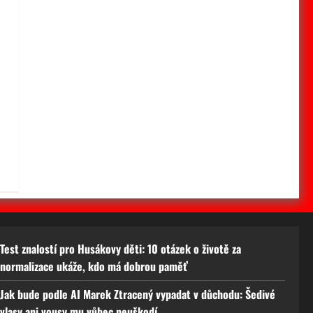
a
Test znalostí pro Husákovy děti: 10 otázek o životě za
normalizace ukáže, kdo má dobrou paměť
Jak bude podle AI Marek Ztracený vypadat v důchodu: Šedivé
vlasy ani vousy mu vůbec neuškodí