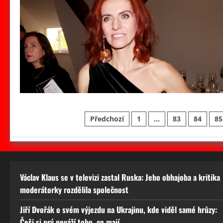
Stránkování
Předchozí
1
…
83
84
85
příspěvků
Václav Klaus se v televizi zastal Ruska: Jeho obhajoba a kritika
moderátorky rozdělila společnost
Jiří Dvořák o svém výjezdu na Ukrajinu, kde viděl samé hrůzy:
Češi si prý neváží toho, co mají