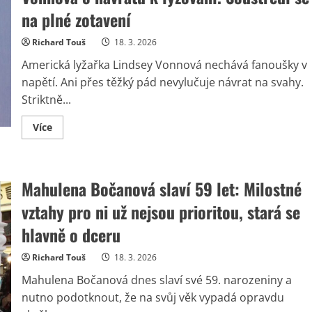
30
milionů
na plné zotavení
korun:
Nabízí
i
Richard Touš
18. 3. 2026
vnitřní
bazén
Americká lyžařka Lindsey Vonnová nechává fanoušky v
a
výhled
napětí. Ani přes těžký pád nevylučuje návrat na svahy.
na
Striktně...
Prahu
Read
Více
more
about
„Nepotřebuji
ničí
svolení,“
Mahulena Bočanová slaví 59 let: Milostné
říká
Lindsey
Vonnová
vztahy pro ni už nejsou prioritou, stará se
o
návratu
hlavně o dceru
k
lyžování.
Soustředí
Richard Touš
18. 3. 2026
se
na
Mahulena Bočanová dnes slaví své 59. narozeniny a
plné
zotavení
nutno podotknout, že na svůj věk vypadá opravdu