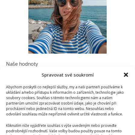
Naše hodnoty
Spravovat své soukromí
Kvalita: Dbáme na vysokou kvalitu našich článků a
Abychom poskytli co nejlepší služby, my a naši partneři používáme k
informací, které našim čtenářům poskytujeme.
ukládání a/nebo přístupu k informacím o zařízeních, technologie jako
Spolehlivost: Zajišťujeme, aby všechny informace
soubory cookies. Souhlas s těmito technologiemi nám a našim
partnerům umožní zpracovávat osobní údaje, jako je chování při
byly přesné a aktuální.
procházení nebo jedinečná ID na tomto webu. Nesouhlas nebo
odvolání souhlasu může nepříznivě ovlivnit určité vlastnosti a funkce.
Inspirace: Snažíme se inspirovat naše čtenáře k
lepšímu a spokojenějšímu životu.
Kliknutím níže vyjádřete souhlas s výše uvedeným nebo proveďte
podrobnější rozhodnutí. Vaše volby budou použity pouze na tomto