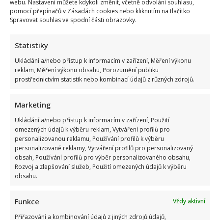
webu. Nastavení můžete kdykoli změnit, včetně odvolání souhlasu,
Máte-li jakékoliv dotazy, připomínky nebo náměty na
pomocí přepínačů v Zásadách cookies nebo kliknutím na tlačítko
Spravovat souhlas ve spodní části obrazovky.
články, neváhejte nás kontaktovat. Jsme tu pro vás a
rádi vám pomůžeme.
Statistiky
E-mail: redakce@jjvgroup.cz
Ukládání a/nebo přístup k informacím v zařízení, Měření výkonu
reklam, Měření výkonu obsahu, Porozumění publiku
Děkujeme, že jste s námi a že čtete In-Lifestyle.cz!
prostřednictvím statistik nebo kombinací údajů z různých zdrojů.
Marketing
Ukládání a/nebo přístup k informacím v zařízení, Použití
omezených údajů k výběru reklam, Vytváření profilů pro
personalizovanou reklamu, Používání profilů k výběru
personalizované reklamy, Vytváření profilů pro personalizovaný
obsah, Používání profilů pro výběr personalizovaného obsahu,
Rozvoj a zlepšování služeb, Použití omezených údajů k výběru
obsahu.
Funkce
Vždy aktivní
Přiřazování a kombinování údajů z jiných zdrojů údajů,