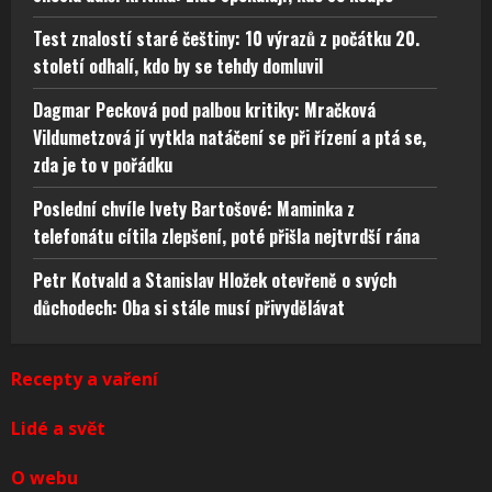
Test znalostí staré češtiny: 10 výrazů z počátku 20.
století odhalí, kdo by se tehdy domluvil
Dagmar Pecková pod palbou kritiky: Mračková
Vildumetzová jí vytkla natáčení se při řízení a ptá se,
zda je to v pořádku
Poslední chvíle Ivety Bartošové: Maminka z
telefonátu cítila zlepšení, poté přišla nejtvrdší rána
Petr Kotvald a Stanislav Hložek otevřeně o svých
důchodech: Oba si stále musí přivydělávat
Recepty a vaření
Lidé a svět
O webu