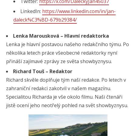
Twitter:
https://x.com/DaleckyJan45037
LinkedIn:
https://www.linkedin.com/in/jan-
daleck%C3%BD-679b29384/
Lenka Marousková – Hlavní redaktorka
Lenka je hlavní postavou našeho redakčního týmu. Po
několika letech práce všeobecné redaktorky nyní
přináší zajímavé zprávy ze světa showbyznysu.
Richard Touš – Redaktor
Richard skvěle doplňuje tým naší redakce. Po letech v
zahraniční redakci zakotvil v našem magazínu.
Specialitou Richarda je vše okolo filmu. Naši čtenáři
jistě ocení jeho neotřelý pohled na svět showbyznysu.