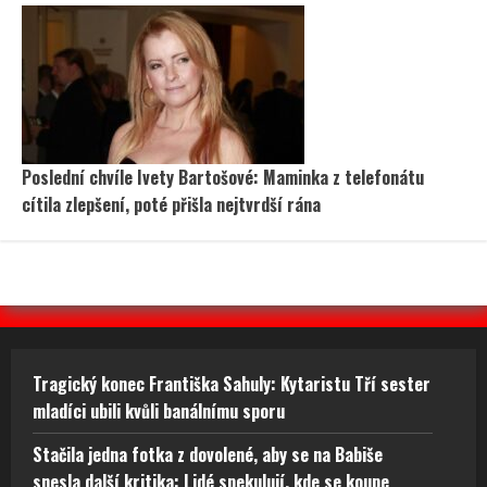
Poslední chvíle Ivety Bartošové: Maminka z telefonátu
cítila zlepšení, poté přišla nejtvrdší rána
Tragický konec Františka Sahuly: Kytaristu Tří sester
mladíci ubili kvůli banálnímu sporu
Stačila jedna fotka z dovolené, aby se na Babiše
snesla další kritika: Lidé spekulují, kde se koupe