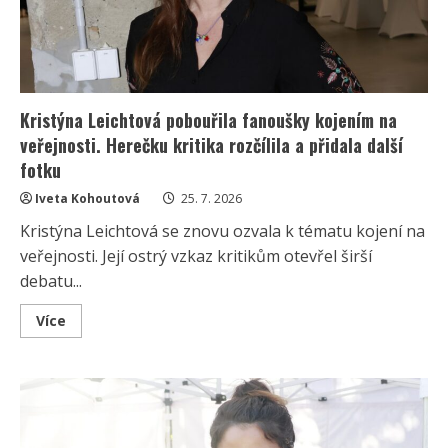
Kristýna Leichtová pobouřila fanoušky kojením na
veřejnosti. Herečku kritika rozčílila a přidala další
fotku
Iveta Kohoutová
25. 7. 2026
Kristýna Leichtová se znovu ozvala k tématu kojení na
veřejnosti. Její ostrý vzkaz kritikům otevřel širší
debatu...
Read
Více
more
about
Kristýna
Leichtová
pobouřila
fanoušky
kojením
na
veřejnosti.