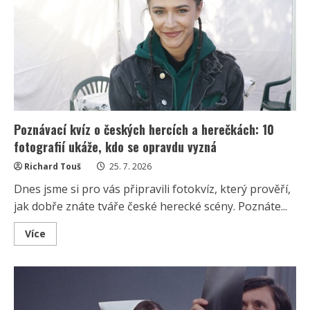
Herečku
kritika
rozčílila
a
přidala
další
fotku
Poznávací kvíz o českých hercích a herečkách: 10
fotografií ukáže, kdo se opravdu vyzná
Richard Touš
25. 7. 2026
Dnes jsme si pro vás připravili fotokvíz, který prověří,
jak dobře znáte tváře české herecké scény. Poznáte...
Read
Více
more
about
Poznávací
kvíz
o
českých
hercích