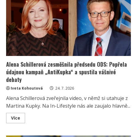
i
přes
zhoršení
zdravotního
stavu
důvod
slavit:
Synu
Adamovi
je
už
18
let
Alena Schillerová zesměšnila předsedu ODS: Popřela
údajnou kampaň „AntiKupka“ a spustila vášnivé
debaty
Iveta Kohoutová
24. 7. 2026
Alena Schillerová zveřejnila video, v němž si utahuje z
Martina Kupky. Na In-Lifestyle nás ale zaujalo hlavně...
Read
Více
more
about
Alena
Schillerová