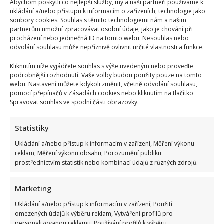
Abychom poskytli co nejlepší služby, my a naši partneři používáme k
Harrison
Ford
ukládání a/nebo přístupu k informacím o zařízeních, technologie jako
si
soubory cookies. Souhlas s těmito technologiemi nám a našim
i
partnerům umožní zpracovávat osobní údaje, jako je chování při
dnes
procházení nebo jedinečná ID na tomto webu. Nesouhlas nebo
drží
skvělou
odvolání souhlasu může nepříznivě ovlivnit určité vlastnosti a funkce.
formu.
Ve
Kliknutím níže vyjádřete souhlas s výše uvedeným nebo proveďte
svých
84
podrobnější rozhodnutí. Vaše volby budou použity pouze na tomto
letech
webu. Nastavení můžete kdykoli změnit, včetně odvolání souhlasu,
se
pomocí přepínačů v Zásadách cookies nebo kliknutím na tlačítko
ukázal
bez
Spravovat souhlas ve spodní části obrazovky.
trička
Poslední akordy jedné éry. Kapela Volt se loučí a
fanouškům zůstanou už jen vzpomínky
Statistiky
Iveta Kohoutová
24. 7. 2026
Ukládání a/nebo přístup k informacím v zařízení, Měření výkonu
reklam, Měření výkonu obsahu, Porozumění publiku
Rocková kapela Volt oznámila konec. Letošní sezóna
prostřednictvím statistik nebo kombinací údajů z různých zdrojů.
bude její poslední a fanouškům zbývá už jen pár
rozlučkových...
Marketing
Read
Více
Ukládání a/nebo přístup k informacím v zařízení, Použití
more
omezených údajů k výběru reklam, Vytváření profilů pro
about
Poslední
personalizovanou reklamu, Používání profilů k výběru