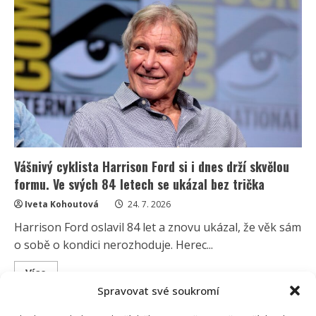
zesměšnila
předsedu
ODS:
Popřela
údajnou
kampaň
„AntiKupka“
a
spustila
vášnivé
debaty
Vášnivý cyklista Harrison Ford si i dnes drží skvělou
formu. Ve svých 84 letech se ukázal bez trička
Iveta Kohoutová
24. 7. 2026
Harrison Ford oslavil 84 let a znovu ukázal, že věk sám
o sobě o kondici nerozhoduje. Herec...
Read
Více
more
Spravovat své soukromí
about
Vášnivý
cyklista