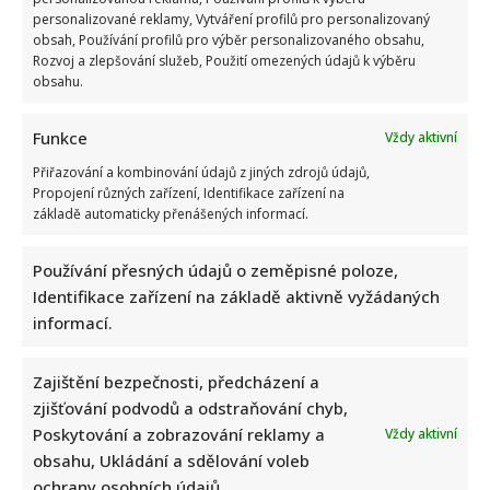
akordy
personalizované reklamy, Vytváření profilů pro personalizovaný
jedné
obsah, Používání profilů pro výběr personalizovaného obsahu,
éry.
Kapela
Rozvoj a zlepšování služeb, Použití omezených údajů k výběru
Volt
obsahu.
se
loučí
a
fanouškům
Funkce
Vždy aktivní
zůstanou
už
Přiřazování a kombinování údajů z jiných zdrojů údajů,
jen
Propojení různých zařízení, Identifikace zařízení na
vzpomínky
základě automaticky přenášených informací.
S kým žije Štěpán Benoni: Jeho manželkou je
Používání přesných údajů o zeměpisné poloze,
slovenská herečka, společně vyměnili Prahu za
Identifikace zařízení na základě aktivně vyžádaných
přírodu
informací.
Richard Touš
24. 7. 2026
Zajištění bezpečnosti, předcházení a
Štěpán Benoni našel zázemí po boku herečky
zjišťování podvodů a odstraňování chyb,
Vladimíry Benoni. Společně žijí na Šumavě, kde si
Poskytování a zobrazování reklamy a
Vždy aktivní
vybudovali klidnější...
obsahu, Ukládání a sdělování voleb
Read
Více
ochrany osobních údajů.