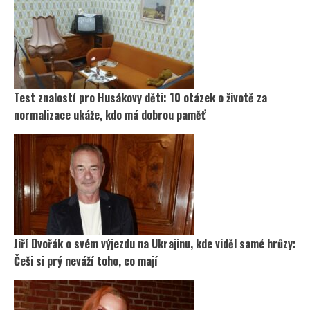
Test znalostí pro Husákovy děti: 10 otázek o životě za
normalizace ukáže, kdo má dobrou paměť
Jiří Dvořák o svém výjezdu na Ukrajinu, kde viděl samé hrůzy:
Češi si prý neváží toho, co mají