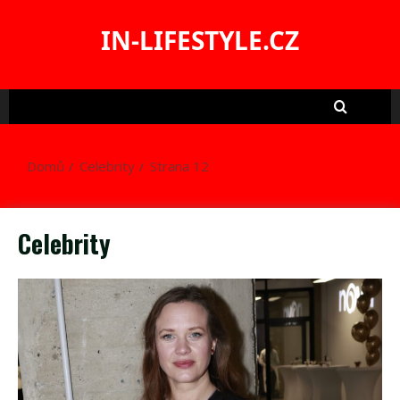
Skip
to
IN-LIFESTYLE.CZ
content
Domů
Celebrity
Strana 12
Celebrity