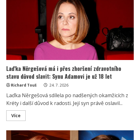
Ina
z
Nemocnice
na
kraji
města:
Andrea
Čunderlíková
oslavila
74
let
a
stále
pracuje
Laďka Něrgešová má i přes zhoršení zdravotního
stavu důvod slavit: Synu Adamovi je už 18 let
Richard Touš
24. 7. 2026
Laďka Něrgešová sdílela po nadšených okamžicích z
Kréty i další důvod k radosti. Její syn právě oslavil...
Read
Více
more
about
Laďka
Něrgešová
má