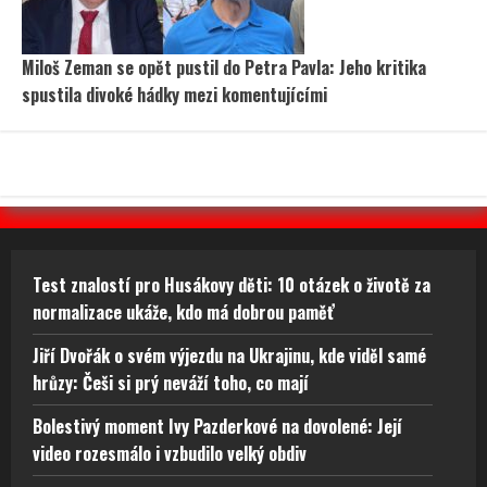
Miloš Zeman se opět pustil do Petra Pavla: Jeho kritika
spustila divoké hádky mezi komentujícími
Test znalostí pro Husákovy děti: 10 otázek o životě za
normalizace ukáže, kdo má dobrou paměť
Jiří Dvořák o svém výjezdu na Ukrajinu, kde viděl samé
hrůzy: Češi si prý neváží toho, co mají
Bolestivý moment Ivy Pazderkové na dovolené: Její
video rozesmálo i vzbudilo velký obdiv