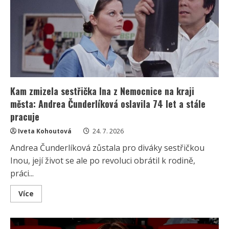
a
herečkách:
10
fotografií
ukáže,
kdo
se
opravdu
vyzná
Kam zmizela sestřička Ina z Nemocnice na kraji
města: Andrea Čunderlíková oslavila 74 let a stále
pracuje
Iveta Kohoutová
24. 7. 2026
Andrea Čunderlíková zůstala pro diváky sestřičkou
Inou, její život se ale po revoluci obrátil k rodině,
práci...
Read
Více
more
about
Kam
zmizela
sestřička