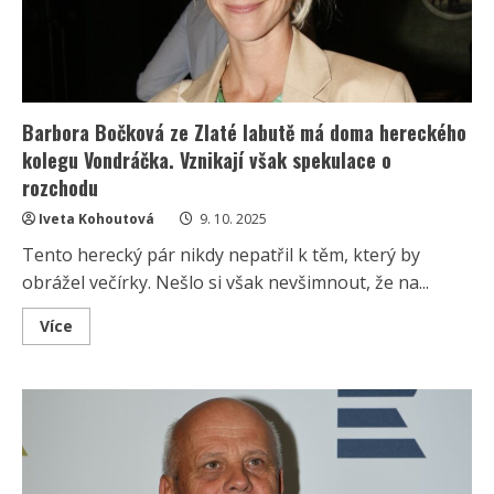
Barbora Bočková ze Zlaté labutě má doma hereckého
kolegu Vondráčka. Vznikají však spekulace o
rozchodu
Iveta Kohoutová
9. 10. 2025
Tento herecký pár nikdy nepatřil k těm, který by
obrážel večírky. Nešlo si však nevšimnout, že na...
Read
Více
more
about
Barbora
Bočková
ze
Zlaté
labutě
má
doma
hereckého