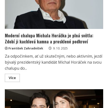
kolegu
Vondráčka.
Vznikají
však
spekulace
o
rozchodu
Moderní chalupa Michala Horáčka je plná světla:
Zdobí ji kachlová kamna a prosklené podkroví
František Zahradníček
9. 10. 2025
Za odpočinkem, ať už skutečným, nebo aktivním, jezdí
bývalý prezidentský kandidát Michal Horáček na svou
chalupu do...
Read
Více
more
about
Moderní
chalupa
Michala
Horáčka
je
plná
světla: