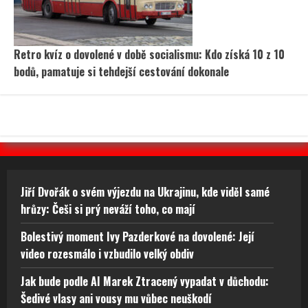
Retro kvíz o dovolené v době socialismu: Kdo získá 10 z 10
bodů, pamatuje si tehdejší cestování dokonale
Jiří Dvořák o svém výjezdu na Ukrajinu, kde viděl samé
hrůzy: Češi si prý neváží toho, co mají
Bolestivý moment Ivy Pazderkové na dovolené: Její
video rozesmálo i vzbudilo velký obdiv
Jak bude podle AI Marek Ztracený vypadat v důchodu:
Šedivé vlasy ani vousy mu vůbec neuškodí