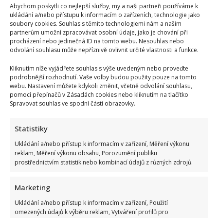
Karlu
Abychom poskytli co nejlepší služby, my a naši partneři používáme k
Gottovi
ukládání a/nebo přístupu k informacím o zařízeních, technologie jako
v
80.
soubory cookies. Souhlas s těmito technologiemi nám a našim
letech
partnerům umožní zpracovávat osobní údaje, jako je chování při
hrozili
procházení nebo jedinečná ID na tomto webu. Nesouhlas nebo
fyzickou
likvidací:
odvolání souhlasu může nepříznivě ovlivnit určité vlastnosti a funkce.
StB
spustila
Kliknutím níže vyjádřete souhlas s výše uvedeným nebo proveďte
na
jeho
podrobnější rozhodnutí. Vaše volby budou použity pouze na tomto
záchranu
webu. Nastavení můžete kdykoli změnit, včetně odvolání souhlasu,
tajnou
pomocí přepínačů v Zásadách cookies nebo kliknutím na tlačítko
operaci
Spravovat souhlas ve spodní části obrazovky.
Aleš Cibulka exkluzivně: „Žádný drsný vyhazov, jak by
Statistiky
se mnohým líbilo, se nekoná“
Ukládání a/nebo přístup k informacím v zařízení, Měření výkonu
Lenka Marousková
9. 10. 2025
reklam, Měření výkonu obsahu, Porozumění publiku
prostřednictvím statistik nebo kombinací údajů z různých zdrojů.
Média obletěla informace o konci pořadu Sejdeme se
na Cibulce, který diváci mohli doposud sledovat na
Marketing
televizní...
Ukládání a/nebo přístup k informacím v zařízení, Použití
Read
Více
omezených údajů k výběru reklam, Vytváření profilů pro
more