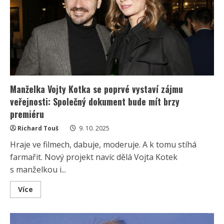
Zdobí
ji
kachlová
kamna
a
prosklené
podkroví
Manželka Vojty Kotka se poprvé vystaví zájmu
veřejnosti: Společný dokument bude mít brzy
premiéru
Richard Touš
9. 10. 2025
Hraje ve filmech, dabuje, moderuje. A k tomu stíhá
farmařit. Nový projekt navíc dělá Vojta Kotek
s manželkou i...
Read
Více
more
about
Manželka
Vojty
Kotka