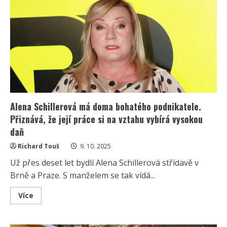
Hudebník
žije
v
obrovské
vile
z
roku
1932.
K
dispozici
má
i
nahrávací
studio
Alena Schillerová má doma bohatého podnikatele.
Přiznává, že její práce si na vztahu vybírá vysokou
daň
Richard Touš
9. 10. 2025
Už přes deset let bydlí Alena Schillerová střídavě v
Brně a Praze. S manželem se tak vídá...
Read
Více
more
about
Alena
Schillerová