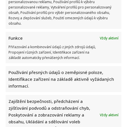
about
personalizovanou reklamu, Používání profilů k výběru
Aleš
personalizované reklamy, Vytváření profilů pro personalizovaný
Cibulka
obsah, Používání profilů pro výběr personalizovaného obsahu,
exkluzivně:
„Žádný
Rozvoj a zlepšování služeb, Použití omezených údajů k výběru
drsný
obsahu.
vyhazov,
jak
by
se
Funkce
Vždy aktivní
mnohým
líbilo,
Přiřazování a kombinování údajů z jiných zdrojů údajů,
se
Propojení různých zařízení, Identifikace zařízení na
nekoná“
základě automaticky přenášených informací.
Používání přesných údajů o zeměpisné poloze,
Veroniku Arichtevu zasáhla zdrcující rána: „Přišli
Identifikace zařízení na základě aktivně vyžádaných
jsme o naše vytoužené miminko“
informací.
Iveta Kohoutová
8. 10. 2025
Herečka Veronika Arichteva zažívá nejhorší období
Zajištění bezpečnosti, předcházení a
svého života. Herečka se na sociálních sítích svěřila s
zjišťování podvodů a odstraňování chyb,
bolestí, kterou...
Poskytování a zobrazování reklamy a
Vždy aktivní
obsahu, Ukládání a sdělování voleb
Read
Více