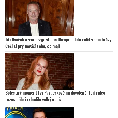
Jiří Dvořák o svém výjezdu na Ukrajinu, kde viděl samé hrůzy:
Češi si prý neváží toho, co mají
Bolestivý moment Ivy Pazderkové na dovolené: Její video
rozesmálo i vzbudilo velký obdiv