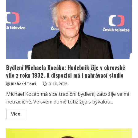
se
poprvé
vystaví
zájmu
veřejnosti:
Společný
dokument
bude
mít
brzy
premiéru
Bydlení Michaela Kocába: Hudebník žije v obrovské
vile z roku 1932. K dispozici má i nahrávací studio
Richard Touš
9. 10. 2025
Michael Kocáb má sice tradiční bydlení, zato žije velmi
netradičně. Ve svém domě totiž žije s bývalou...
Read
Více
more
about
Bydlení
Michaela
Kocába: