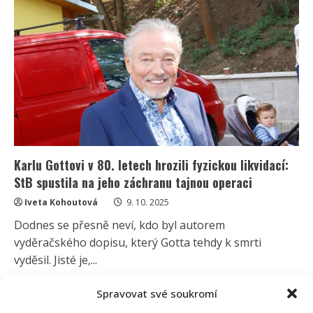
má
doma
bohatého
podnikatele.
Přiznává,
že
její
práce
si
na
vztahu
vybírá
vysokou
daň
Karlu Gottovi v 80. letech hrozili fyzickou likvidací:
StB spustila na jeho záchranu tajnou operaci
Iveta Kohoutová
9. 10. 2025
Dodnes se přesně neví, kdo byl autorem
vyděračského dopisu, který Gotta tehdy k smrti
vyděsil. Jisté je,...
Read
Více
Spravovat své soukromí
more
about