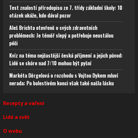
Test znalostí přírodopisu ze 7. třídy základní školy: 10
otázek ukáže, kdo dával pozor
Aleš Brichta otevřeně o svých zdravotních
problémech: Je téměř slepý a potřebuje neustálou
péči
Kvíz na téma nejčastější česká příjmení a jejich původ:
Lidé se skóre nad 7/10 mohou být pyšní
Markéta Děrgelová o rozchodu s Vojtou Dykem mluví
nerada: Po bolestivém konci však také našla lásku
Recepty a vaření
Lidé a svět
O webu