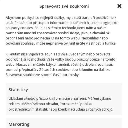
more
about
Spravovat své soukromí
Jennifer
Lopez
se
Abychom poskytli co nejlepší služby, my a naši partneři používáme k
po
ukládání a/nebo přístupu k informacím o zařízeních, technologie jako
dlouhé
soubory cookies. Souhlas s těmito technologiemi nám a našim
době
pochlubila
partnerům umožní zpracovávat osobní údaje, jako je chování při
svými
procházení nebo jedinečná ID na tomto webu. Nesouhlas nebo
dětmi.
odvolání souhlasu může nepříznivě ovlivnit určité vlastnosti a funkce.
Den
před
tím
Kliknutím níže vyjádřete souhlas s výše uvedeným nebo proveďte
slavila
podrobnější rozhodnutí. Vaše volby budou použity pouze na tomto
rozvod
webu. Nastavení můžete kdykoli změnit, včetně odvolání souhlasu,
pomocí přepínačů v Zásadách cookies nebo kliknutím na tlačítko
Spravovat souhlas ve spodní části obrazovky.
Jejich láska začala nevěrou. Cestu k sobě manželé
Pohlreichovi museli hledat dlouhých 20 let
Statistiky
Iveta Kohoutová
24. 2. 2025
Ukládání a/nebo přístup k informacím v zařízení, Měření výkonu
Zdeněk Pohlreich se se svou současnou manželkou
reklam, Měření výkonu obsahu, Porozumění publiku
prostřednictvím statistik nebo kombinací údajů z různých zdrojů.
seznámil již v 90. letech, když působil v Austrálii. Pak...
Read
Více
Marketing
more