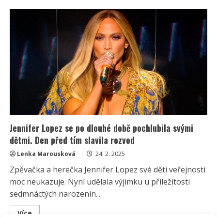
Herec
Marek
Němec
vedle
své
krásné
přítelkyně
jen
září.
Už
dokonce
ví,
kdy
bude
svatba
Jennifer Lopez se po dlouhé době pochlubila svými
dětmi. Den před tím slavila rozvod
Lenka Marousková
24. 2. 2025
Zpěvačka a herečka Jennifer Lopez své děti veřejnosti
moc neukazuje. Nyní udělala výjimku u příležitosti
sedmnáctých narozenin...
Read
Více