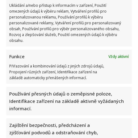
about
Ukládání a/nebo přístup k informacím v zařízení, Použití
Jejich
láska
omezených údajů k výběru reklam, Vytváření profilů pro
začala
personalizovanou reklamu, Používání profilů k výběru
nevěrou.
personalizované reklamy, Vytváření profilů pro personalizovaný
Cestu
k
obsah, Používání profilů pro výběr personalizovaného obsahu,
sobě
Rozvoj a zlepšování služeb, Použití omezených údajů k výběru
manželé
obsahu.
Pohlreichovi
museli
hledat
dlouhých
Funkce
Vždy aktivní
20
let
Přiřazování a kombinování údajů z jiných zdrojů údajů,
Propojení různých zařízení, Identifikace zařízení na
základě automaticky přenášených informací.
Používání přesných údajů o zeměpisné poloze,
Miroslav Etzler se pochlubil novou figurou. Herec
Identifikace zařízení na základě aktivně vyžádaných
informací.
díky zhubnutí omládl
Lenka Marousková
23. 2. 2025
Zajištění bezpečnosti, předcházení a
Herec Miroslav Etzler zázračně omládl. Za jeho
zjišťování podvodů a odstraňování chyb,
mladším vzhledem však není plastická operace, ale