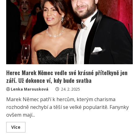
vede
soudní
spor
a
naposledy
se
ženil
potají
Herec Marek Němec vedle své krásné přítelkyně jen
září. Už dokonce ví, kdy bude svatba
Lenka Marousková
24. 2. 2025
Marek Němec patří k hercům, kterým charisma
rozhodně nechybí a těší se velké popularitě. Fanynky
ovšem mají...
Read
Více
more
about