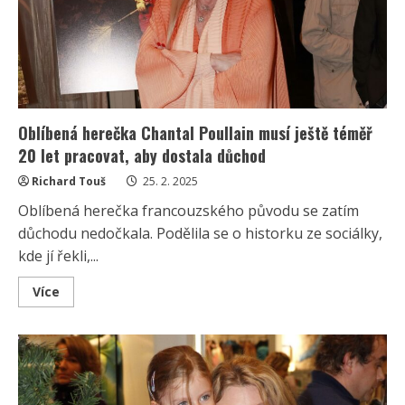
musí
stále
pracovat
Oblíbená herečka Chantal Poullain musí ještě téměř
20 let pracovat, aby dostala důchod
Richard Touš
25. 2. 2025
Oblíbená herečka francouzského původu se zatím
důchodu nedočkala. Podělila se o historku ze sociálky,
kde jí řekli,...
Read
Více
more
about
Oblíbená
herečka
Chantal
Poullain
musí
ještě
téměř