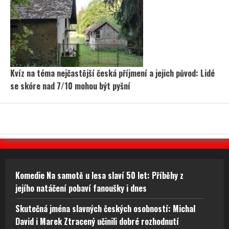
Kvíz na téma nejčastější česká příjmení a jejich původ: Lidé
se skóre nad 7/10 mohou být pyšní
Komedie Na samotě u lesa slaví 50 let: Příběhy z
jejího natáčení pobaví fanoušky i dnes
Skutečná jména slavných českých osobností: Michal
David i Marek Ztracený učinili dobré rozhodnutí