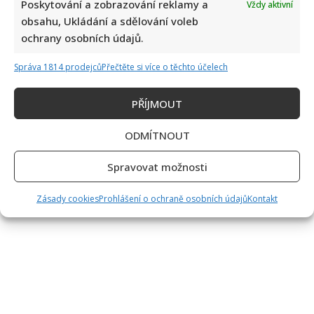
Poskytování a zobrazování reklamy a
Vždy aktivní
zhubnutí. Herec se...
obsahu, Ukládání a sdělování voleb
ochrany osobních údajů.
Read
Více
more
about
Správa 1814 prodejců
Přečtěte si více o těchto účelech
Miroslav
Stránkování
Etzler
Předchozí
1
…
371
372
373
374
se
pochlubil
PŘÍJMOUT
375
376
377
…
419
Další
příspěvků
novou
figurou.
Herec
ODMÍTNOUT
díky
zhubnutí
omládl
Spravovat možnosti
Zásady cookies
Prohlášení o ochraně osobních údajů
Kontakt