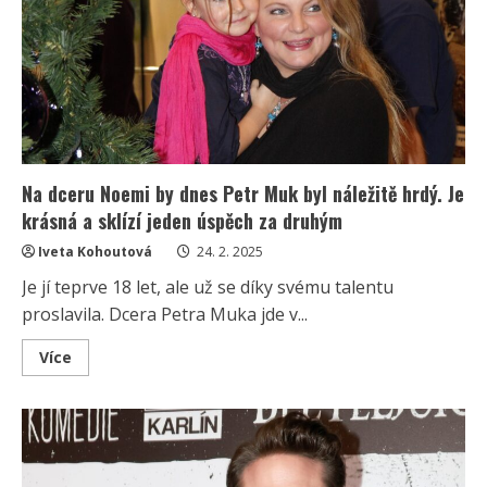
20
let
pracovat,
aby
dostala
důchod
Na dceru Noemi by dnes Petr Muk byl náležitě hrdý. Je
krásná a sklízí jeden úspěch za druhým
Iveta Kohoutová
24. 2. 2025
Je jí teprve 18 let, ale už se díky svému talentu
proslavila. Dcera Petra Muka jde v...
Read
Více
more
about
Na
dceru
Noemi
by
dnes
Petr