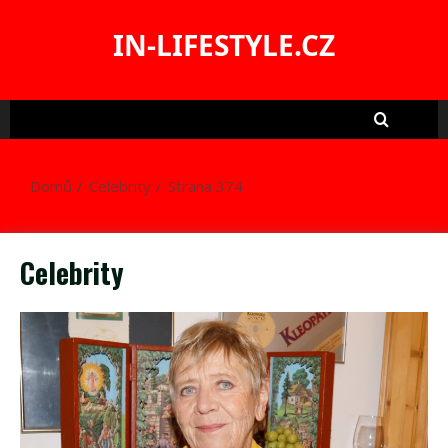
Skip
to
IN-LIFESTYLE.CZ
content
Domů
Celebrity
Strana 374
Celebrity