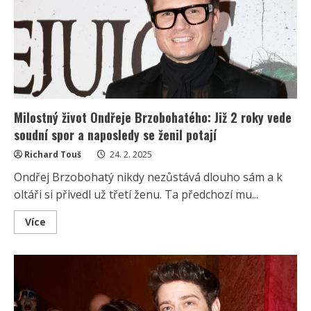
Muk
byl
náležitě
hrdý.
Je
krásná
a
sklízí
jeden
úspěch
za
druhým
Milostný život Ondřeje Brzobohatého: Již 2 roky vede
soudní spor a naposledy se ženil potají
Richard Touš
24. 2. 2025
Ondřej Brzobohatý nikdy nezůstává dlouho sám a k
oltáři si přivedl už třetí ženu. Ta předchozí mu...
Read
Více
more
about
Milostný
život
Ondřeje
Brzobohatého:
Již
2
roky