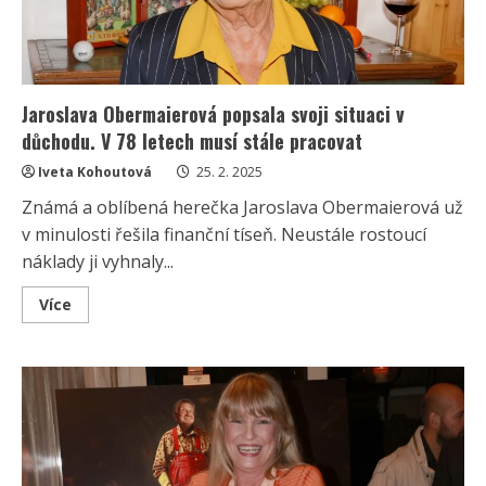
Jaroslava Obermaierová popsala svoji situaci v
důchodu. V 78 letech musí stále pracovat
Iveta Kohoutová
25. 2. 2025
Známá a oblíbená herečka Jaroslava Obermaierová už
v minulosti řešila finanční tíseň. Neustále rostoucí
náklady ji vyhnaly...
Read
Více
more
about
Jaroslava
Obermaierová
popsala
svoji
situaci
v
důchodu.
V
78
letech