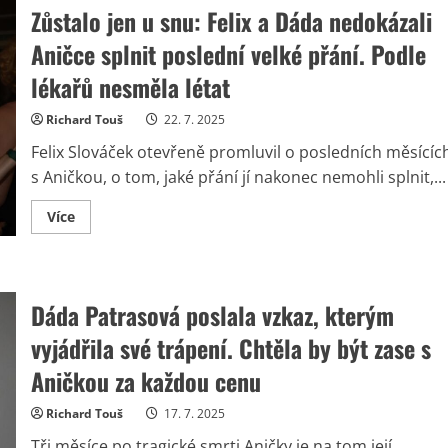
Zůstalo jen u snu: Felix a Dáda nedokázali
Aničce splnit poslední velké přání. Podle
lékařů nesměla létat
Richard Touš
22. 7. 2025
Felix Slováček otevřeně promluvil o posledních měsícíc
s Aničkou, o tom, jaké přání jí nakonec nemohli splnit,...
Read
Více
more
about
Zůstalo
jen
u
snu:
Dáda Patrasová poslala vzkaz, kterým
Felix
a
vyjádřila své trápení. Chtěla by být zase s
Dáda
nedokázali
Aničce
Aničkou za každou cenu
splnit
poslední
velké
Richard Touš
17. 7. 2025
přání.
Podle
Tři měsíce po tragické smrti Aničky je na tom její