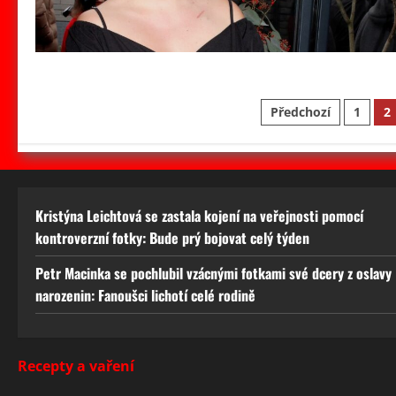
Stránkování
Předchozí
1
2
příspěvků
Kristýna Leichtová se zastala kojení na veřejnosti pomocí
kontroverzní fotky: Bude prý bojovat celý týden
Petr Macinka se pochlubil vzácnými fotkami své dcery z oslavy
narozenin: Fanoušci lichotí celé rodině
Recepty a vaření