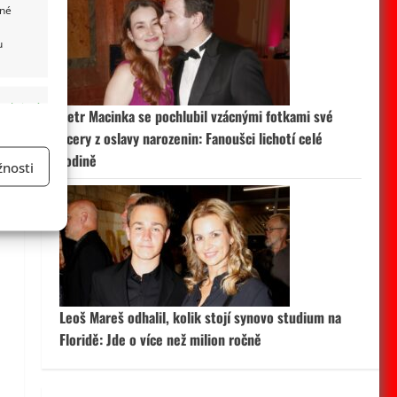
ané
u
 aktivní
Petr Macinka se pochlubil vzácnými fotkami své
dcery z oslavy narozenin: Fanoušci lichotí celé
rodině
nosti
a
 aktivní
Leoš Mareš odhalil, kolik stojí synovo studium na
Floridě: Jde o více než milion ročně