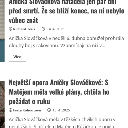
Anička Slováčková natáčela jen pár dní
její
poslední
před smrtí. Že se blíží konec, na ní nebylo
přání.
Popel
vůbec znát
rozptýlili
na
místě,
Richard Touš
14. 4. 2025
které
milovala
Anička Slováčková v neděli 6. dubna bohužel prohrála
dlouhý boj s rakovinou. Vzpomínají na ni i v...
Read
Více
more
about
Anička
Slováčková
natáčela
Největší opora Aničky Slováčkové: S
jen
pár
dní
Matějem měla velké plány, chtěla ho
před
smrtí.
požádat o ruku
Že
se
blíží
Iveta Kohoutová
13. 4. 2025
konec,
na
Anička Slováčková měla v těžkých chvílích oporu v
ní
nebylo
nejbližších. S přítelem Matějem Růžičkou je pojilo