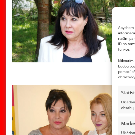
Abychom p
informací
našim par
ID na tom
funkce.
Kliknutím
budou pou
pomocí př
obrazovky
Statis
Ukládání
obsahu, 
Marke
Ukládání