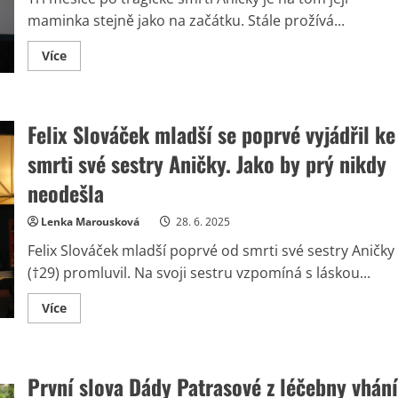
lékařů
nesměla
maminka stejně jako na začátku. Stále prožívá...
létat
Read
Více
more
about
Dáda
Patrasová
poslala
Felix Slováček mladší se poprvé vyjádřil ke
vzkaz,
kterým
vyjádřila
smrti své sestry Aničky. Jako by prý nikdy
své
trápení.
neodešla
Chtěla
by
být
Lenka Marousková
28. 6. 2025
zase
s
Felix Slováček mladší poprvé od smrti své sestry Aničky
Aničkou
za
(†29) promluvil. Na svoji sestru vzpomíná s láskou...
každou
cenu
Read
Více
more
about
Felix
Slováček
mladší
První slova Dády Patrasové z léčebny vhání
se
poprvé