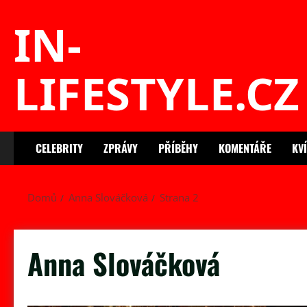
Skip
IN-
to
content
LIFESTYLE.CZ
CELEBRITY
ZPRÁVY
PŘÍBĚHY
KOMENTÁŘE
KV
Domů
Anna Slováčková
Strana 2
Anna Slováčková