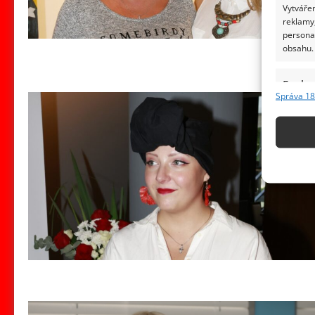
Vytvářen
reklamy,
persona
obsahu.
Funkc
Správa 18
Přiřazov
Identifi
Použív
základ
Zajišt
odstra
obsahu