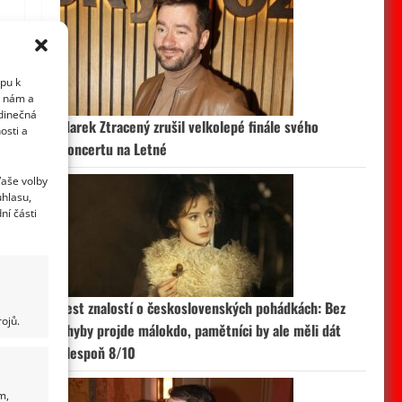
upu k
i nám a
edinečná
Marek Ztracený zrušil velkolepé finále svého
osti a
koncertu na Letné
Vaše volby
uhlasu,
ní části
i
Test znalostí o československých pohádkách: Bez
ojů.
chyby projde málokdo, pamětníci by ale měli dát
alespoň 8/10
m,