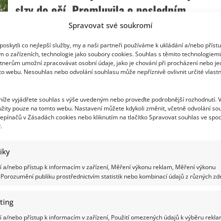
vyjádřil
slzy do očí. Promluvila o posledním
ke
smrti
momentu s Aničkou
Spravovat své soukromí
své
sestry
Aničky.
Richard Touš
23. 5. 2025
oskytli co nejlepší služby, my a naši partneři používáme k ukládání a/nebo příst
Jako
by
m o zařízeních, technologie jako soubory cookies. Souhlas s těmito technologiem
Dáda Patrasová musela být kvůli špatnému
prý
tnerům umožní zpracovávat osobní údaje, jako je chování při procházení nebo j
nikdy
psychickému stavu hospitalizovaná na psychiatrii. Teď
to webu. Nesouhlas nebo odvolání souhlasu může nepříznivě ovlivnit určité vlastn
neodešla
poprvé promluvila.
 níže vyjádřete souhlas s výše uvedeným nebo proveďte podrobnější rozhodnutí. 
Read
Více
žity pouze na tomto webu. Nastavení můžete kdykoli změnit, včetně odvolání so
more
about
epínačů v Zásadách cookies nebo kliknutím na tlačítko Spravovat souhlas ve spod
První
.
slova
Dády
Dáda Patrasová poprvé promluvila od smrt
Patrasové
z
tiky
léčebny
své dcery Aničky. Felix je pro ni největší
vhání
 a/nebo přístup k informacím v zařízení, Měření výkonu reklam, Měření výkonu
slzy
oporou
Porozumění publiku prostřednictvím statistik nebo kombinací údajů z různých zdr
do
očí.
Promluvila
Iveta Kohoutová
5. 5. 2025
o
ting
posledním
Už je to měsíc, kdy odešla Anička Slováčková, která se
momentu
 a/nebo přístup k informacím v zařízení, Použití omezených údajů k výběru rekla
s