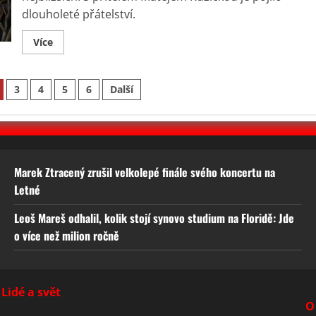
vůbec
znát
dlouholeté přátelství.
Read
Více
more
about
Největší
opora
3
4
5
6
Další
Aničky
Slováčkové:
S
Matějem
měla
velké
plány,
chtěla
ho
Marek Ztracený zrušil velkolepé finále svého koncertu na
požádat
Letné
o
ruku
Leoš Mareš odhalil, kolik stojí synovo studium na Floridě: Jde
o více než milion ročně
Lidé a svět
O