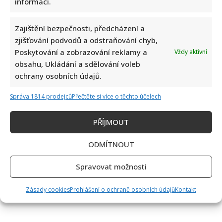
informací.
prožila
velké
trauma
Zajištění bezpečnosti, předcházení a
zjišťování podvodů a odstraňování chyb,
Poskytování a zobrazování reklamy a
Vždy aktivní
obsahu, Ukládání a sdělování voleb
ochrany osobních údajů.
Správa 1814 prodejců
Přečtěte si více o těchto účelech
PŘÍJMOUT
ODMÍTNOUT
Spravovat možnosti
Zásady cookies
Prohlášení o ochraně osobních údajů
Kontakt