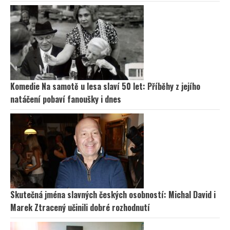
Komedie Na samotě u lesa slaví 50 let: Příběhy z jejího
natáčení pobaví fanoušky i dnes
Skutečná jména slavných českých osobností: Michal David i
Marek Ztracený učinili dobré rozhodnutí