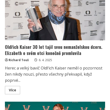
svěřil
s
vážnou
diagnózou
své
dcery
Oldřich Kaiser 30 let tajil svou nemanželskou dceru.
Elizabeth o svém otci konečně promluvila
Richard Touš
6. 4. 2025
Herec a velký bavič Oldřich Kaiser neměl o pozornost
žen nikdy nouzi, přesto všechny překvapil, když
poprvé...
Read
Více
more
about
Oldřich
Kaiser
30