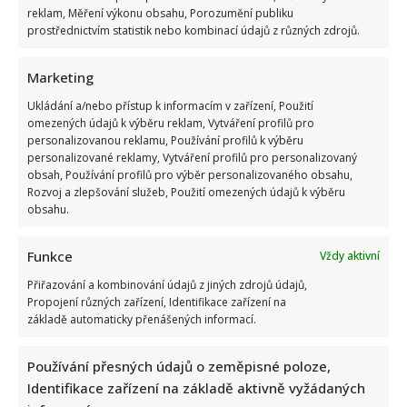
reklam, Měření výkonu obsahu, Porozumění publiku
prostřednictvím statistik nebo kombinací údajů z různých zdrojů.
Marketing
Vendula Pizingerová si připomíná smutné výročí. Před
Ukládání a/nebo přístup k informacím v zařízení, Použití
24 lety prožila velké trauma
omezených údajů k výběru reklam, Vytváření profilů pro
personalizovanou reklamu, Používání profilů k výběru
Lenka Marousková
22. 8. 2024
personalizované reklamy, Vytváření profilů pro personalizovaný
obsah, Používání profilů pro výběr personalizovaného obsahu,
Vendula Pizingerová na svém Instagramovém účtu
Rozvoj a zlepšování služeb, Použití omezených údajů k výběru
připomněla smutné čtyřiadvacáté výročí úmrtí dcery
obsahu.
Klárky. Zavzpomínala na Klárku a...
Funkce
Vždy aktivní
Read
Více
more
Přiřazování a kombinování údajů z jiných zdrojů údajů,
about
Vendula
Propojení různých zařízení, Identifikace zařízení na
Stránkování
Pizingerová
Předchozí
1
…
9
10
11
12
základě automaticky přenášených informací.
si
připomíná
příspěvků
smutné
výročí.
Používání přesných údajů o zeměpisné poloze,
Před
Identifikace zařízení na základě aktivně vyžádaných
24
lety