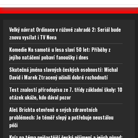
Velký návrat Ordinace v růžové zahradě 2: Seriál bude
znovu vysílat i TV Nova
Komedie Na samotě u lesa slaví 50 let: Příběhy z
jejího natáčení pobaví fanoušky i dnes
Skutečná jména slavných českých osobností: Michal
David i Marek Ztracený učinili dobré rozhodnutí
Test znalostí přírodopisu ze 7. třídy základní školy: 10
otázek ukáže, kdo dával pozor
Aleš Brichta otevřeně o svých zdravotních
problémech: Je téměř slepý a potřebuje neustálou
péči
Kvíz na téma nejčastější česká příjmení a jejich původ: