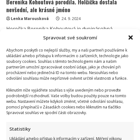
Berenika Kohoutová porodila. Holčička dostala
nevšední, ale krásné jméno
Lenka Marousková
24. 9. 2024
Herečka Berenika Kohoutová je dvojnásobná
maminka. Na svět přivedla dceru, která dostala
Spravovat své soukromí
netradiční jméno Aloisie. Herečka se...
Abychom poskytli co nejlepší služby, my a naši partneři používáme k
ukládání a/nebo přístupu k informacím o zařízeních, technologie jako
Read
Více
more
soubory cookies. Souhlas s těmito technologiemi nám a našim
about
partnerům umožní zpracovávat osobní údaje, jako je chování při
Berenika
procházení nebo jedinečná ID na tomto webu. Nesouhlas nebo
Kohoutová
porodila.
odvolání souhlasu může nepříznivě ovlivnit určité vlastnosti a funkce.
Holčička
dostala
Kliknutím níže vyjádřete souhlas s výše uvedeným nebo proveďte
nevšední,
ale
podrobnější rozhodnutí. Vaše volby budou použity pouze na tomto
krásné
webu. Nastavení můžete kdykoli změnit, včetně odvolání souhlasu,
jméno
pomocí přepínačů v Zásadách cookies nebo kliknutím na tlačítko
Spravovat souhlas ve spodní části obrazovky.
Statistiky
Ukládání a/nebo přístup k informacím v zařízení, Měření výkonu