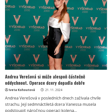
let
tajil
svou
nemanželskou
dceru.
Elizabeth
o
svém
otci
konečně
promluvila
Andrea Verešová si může alespoň částečně
oddychnout. Operace dcery dopadla dobře
Iveta Kohoutová
21. 11. 2024
Andrea Verešová v posledních dnech zažívala chvíle
strachu. Její sedmnáctiletá dcera Vanessa musela
podstoupit náročnou operaci kolena....