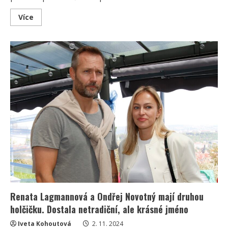
Read
Více
more
about
Andrea
Verešová
si
může
alespoň
částečně
oddychnout.
Operace
dcery
dopadla
dobře
Renata Lagmannová a Ondřej Novotný mají druhou
holčičku. Dostala netradiční, ale krásné jméno
Iveta Kohoutová
2. 11. 2024