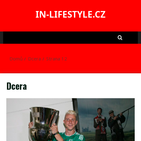
Skip
to
IN-LIFESTYLE.CZ
content
Domů
Dcera
Strana 12
Dcera