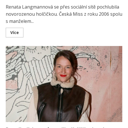
Renata Langmannová se přes sociální sítě pochlubila
novorozenou holčičkou. Česká Miss z roku 2006 spolu
s manželem...
Read
Více
more
about
Renata
Lagmannová
a
Ondřej
Novotný
mají
druhou
holčičku.
Dostala
netradiční,
ale
krásné
jméno