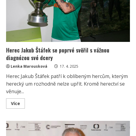
Herec Jakub Štáfek se poprvé svěřil s vážnou
diagnózou své dcery
Lenka Marousková
17. 4. 2025
Herec Jakub Štáfek patří k oblíbeným hercům, kterým
herecký um rozhodně nelze upřít. Kromě herectví se
věnuje...
Read
Více
more
about
Herec
Jakub
Štáfek
se
poprvé