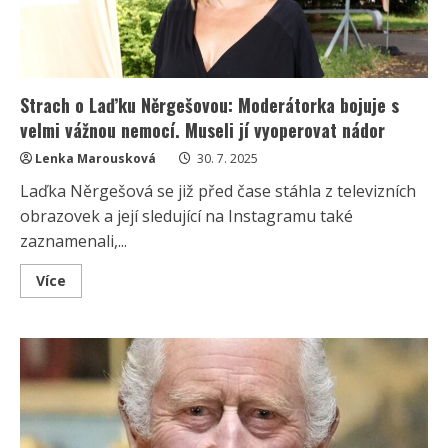
Strach o Laďku Něrgešovou: Moderátorka bojuje s
velmi vážnou nemocí. Museli jí vyoperovat nádor
Lenka Marousková
30. 7. 2025
Laďka Něrgešová se již před čase stáhla z televizních
obrazovek a její sledující na Instagramu také
zaznamenali,...
Read
Více
more
about
Strach
o
Laďku
Něrgešovou:
Moderátorka
bojuje
s
velmi
vážnou
nemocí.