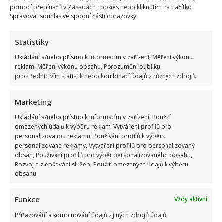
odhalila,
pomocí přepínačů v Zásadách cookies nebo kliknutím na tlačítko
jak
probíhalo
Spravovat souhlas ve spodní části obrazovky.
smutné
přiznání
10letému
Statistiky
synovi
Ukládání a/nebo přístup k informacím v zařízení, Měření výkonu
reklam, Měření výkonu obsahu, Porozumění publiku
prostřednictvím statistik nebo kombinací údajů z různých zdrojů.
19letá internetová hvězda zemřela na rakovinu jen 9
Marketing
měsíců po diagnóze. Změnila ji k nepoznání
Ukládání a/nebo přístup k informacím v zařízení, Použití
Richard Touš
1. 6. 2025
omezených údajů k výběru reklam, Vytváření profilů pro
personalizovanou reklamu, Používání profilů k výběru
Lidé truchlí nad úmrtím devatenáctileté tiktokerky,
personalizované reklamy, Vytváření profilů pro personalizovaný
která otevřeně sdílela svůj boj s agresivní rakovinou a
obsah, Používání profilů pro výběr personalizovaného obsahu,
inspirovala tak...
Rozvoj a zlepšování služeb, Použití omezených údajů k výběru
obsahu.
Read
Více
more
about
Funkce
Vždy aktivní
19letá
internetová
Přiřazování a kombinování údajů z jiných zdrojů údajů,
hvězda