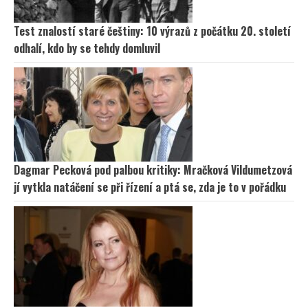
Test znalostí staré češtiny: 10 výrazů z počátku 20. století
odhalí, kdo by se tehdy domluvil
Dagmar Pecková pod palbou kritiky: Mračková Vildumetzová
jí vytkla natáčení se při řízení a ptá se, zda je to v pořádku