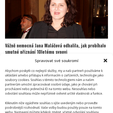
krále
Karla
III.
Může
být
nevyléčitelná
Vážně nemocná Jana Maláčová odhalila, jak probíhalo
smutné přiznání 10letému synovi
Iveta Kohoutová
12. 6. 2025
Spravovat své soukromí
Politička Maláčová se již několik měsíců potýká s
Abychom poskytli co nejlepší služby, my a naši partneři používáme k
onkologickým onemocněním a nyní prozradila, jak
ukládání a/nebo přístupu k informacím o zařízeních, technologie jako
tuto děsivou zprávu...
soubory cookies. Souhlas s těmito technologiemi nám a našim
partnerům umožní zpracovávat osobní údaje, jako je chování při
procházení nebo jedinečná ID na tomto webu. Nesouhlas nebo
Read
Více
more
odvolání souhlasu může nepříznivě ovlivnit určité vlastnosti a funkce.
about
Vážně
Kliknutím níže vyjádřete souhlas s výše uvedeným nebo proveďte
nemocná
Jana
podrobnější rozhodnutí. Vaše volby budou použity pouze na tomto
Maláčová
webu. Nastavení můžete kdykoli změnit, včetně odvolání souhlasu,