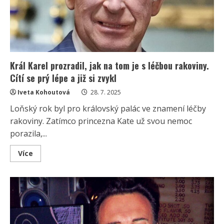
Museli
jí
vyoperovat
nádor
Král Karel prozradil, jak na tom je s léčbou rakoviny.
Cítí se prý lépe a již si zvykl
Iveta Kohoutová
28. 7. 2025
Loňský rok byl pro královský palác ve znamení léčby
rakoviny. Zatímco princezna Kate už svou nemoc
porazila,...
Read
Více
more
about
Král
Karel
prozradil,
jak
na
tom
je
s