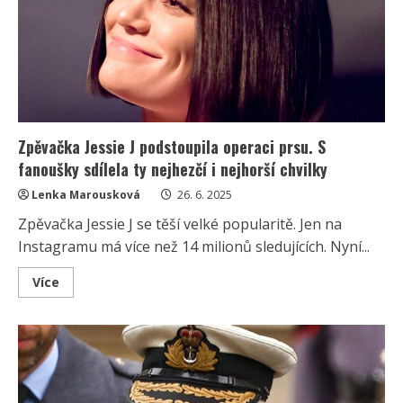
s.r.o.
a
Čarodějky.
Julian
McMahon
zemřel
v
56
letech
Zpěvačka Jessie J podstoupila operaci prsu. S
fanoušky sdílela ty nejhezčí i nejhorší chvilky
Lenka Marousková
26. 6. 2025
Zpěvačka Jessie J se těší velké popularitě. Jen na
Instagramu má více než 14 milionů sledujících. Nyní...
Read
Více
more
about
Zpěvačka
Jessie
J
podstoupila
operaci
prsu.
S