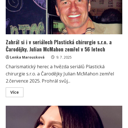
léčbou
rakoviny.
Cítí
se
prý
lépe
a
již
si
zvykl
Zahrál si i v seriálech Plastická chirurgie s.r.o. a
Čarodějky. Julian McMahon zemřel v 56 letech
Lenka Marousková
9. 7. 2025
Charismatický herec a hvězda seriálů Plastická
chirurgie s.r.o. a Čarodějky Julian McMahon zemřel
2.července 2025. Prohrál svůj...
Read
Více
more
about
Zahrál
si
i
v
seriálech
Plastická
chirurgie