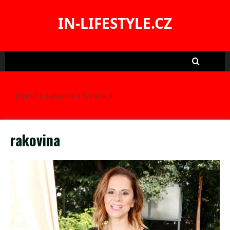
Skip
to
IN-LIFESTYLE.CZ
content
Domů
rakovina
Strana 3
rakovina