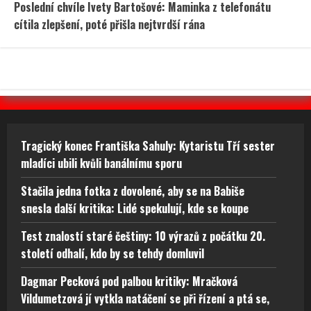
Poslední chvíle Ivety Bartošové: Maminka z telefonátu
cítila zlepšení, poté přišla nejtvrdší rána
Tragický konec Františka Sahuly: Kytaristu Tří sester
mladíci ubili kvůli banálnímu sporu
Stačila jedna fotka z dovolené, aby se na Babiše
snesla další kritika: Lidé spekulují, kde se koupe
Test znalostí staré češtiny: 10 výrazů z počátku 20.
století odhalí, kdo by se tehdy domluvil
Dagmar Pecková pod palbou kritiky: Mračková
Vildumetzová jí vytkla natáčení se při řízení a ptá se,