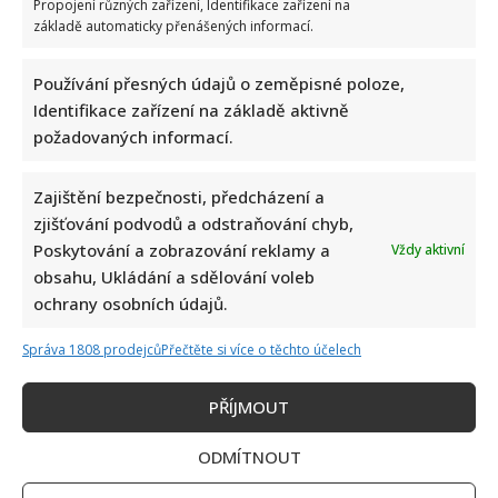
Propojení různých zařízení, Identifikace zařízení na
zemřela
na
základě automaticky přenášených informací.
rakovinu
jen
9
Používání přesných údajů o zeměpisné poloze,
měsíců
po
Identifikace zařízení na základě aktivně
diagnóze.
Změnila
požadovaných informací.
ji
k
nepoznání
Zajištění bezpečnosti, předcházení a
zjišťování podvodů a odstraňování chyb,
Poskytování a zobrazování reklamy a
Manželka Alexandra Saláka přiznala, že se léčí s
Vždy aktivní
obsahu, Ukládání a sdělování voleb
rakovinou. Obdržela zprávy, které jí přejí nejhorší
ochrany osobních údajů.
Richard Touš
30. 5. 2025
Manželka Alexandra Saláka zveřejnila, že se léčí s
Správa 1808 prodejců
Přečtěte si více o těchto účelech
rakovinou. Lidé ji zahrnuli slovy podpory, ale objevily
se...
PŘÍJMOUT
Read
Více
ODMÍTNOUT
more
about
Manželka