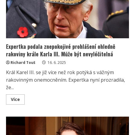
fanoušky
sdílela
ty
nejhezčí
i
nejhorší
chvilky
Expertka podala znepokojivé prohlášení ohledně
rakoviny krále Karla III. Může být nevyléčitelná
Richard Touš
16. 6. 2025
Král Karel III. se již více než rok potýká s vážným
rakovinným onemocněním. Expertka nyní prozradila,
že...
Read
Více
more
about
Expertka
podala
znepokojivé
prohlášení
ohledně
rakoviny