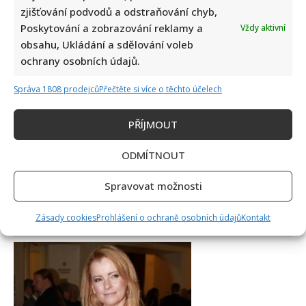
zjišťování podvodů a odstraňování chyb,
Poskytování a zobrazování reklamy a
Vždy aktivní
obsahu, Ukládání a sdělování voleb
ochrany osobních údajů.
Správa 1808 prodejců
Přečtěte si více o těchto účelech
PŘÍJMOUT
ODMÍTNOUT
Spravovat možnosti
Dagmar Pecková pod palbou kritiky: Mračková Vildumetzová
Zásady cookies
Prohlášení o ochraně osobních údajů
Kontakt
jí vytkla natáčení se při řízení a ptá se, zda je to v pořádku