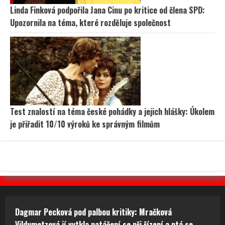
Linda Finková podpořila Jana Cinu po kritice od člena SPD:
Upozornila na téma, které rozděluje společnost
Test znalostí na téma české pohádky a jejich hlášky: Úkolem
je přiřadit 10/10 výroků ke správným filmům
Dagmar Pecková pod palbou kritiky: Mračková
Vildumetzová jí vytkla natáčení se při řízení a ptá se,