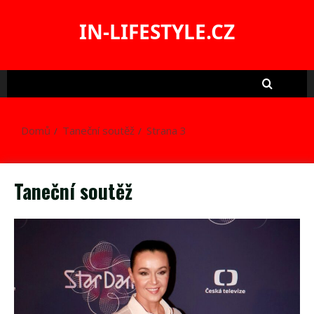
Skip
to
IN-LIFESTYLE.CZ
content
Domů
Taneční soutěž
Strana 3
Taneční soutěž