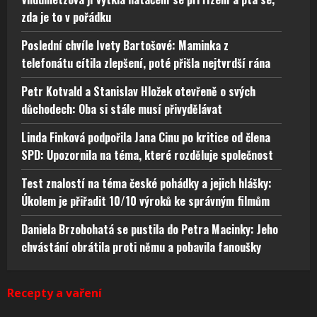
zda je to v pořádku
Poslední chvíle Ivety Bartošové: Maminka z
telefonátu cítila zlepšení, poté přišla nejtvrdší rána
Petr Kotvald a Stanislav Hložek otevřeně o svých
důchodech: Oba si stále musí přivydělávat
Linda Finková podpořila Jana Cinu po kritice od člena
SPD: Upozornila na téma, které rozděluje společnost
Test znalostí na téma české pohádky a jejich hlášky:
Úkolem je přiřadit 10/10 výroků ke správným filmům
Daniela Brzobohatá se pustila do Petra Macinky: Jeho
chvástání obrátila proti němu a pobavila fanoušky
Recepty a vaření