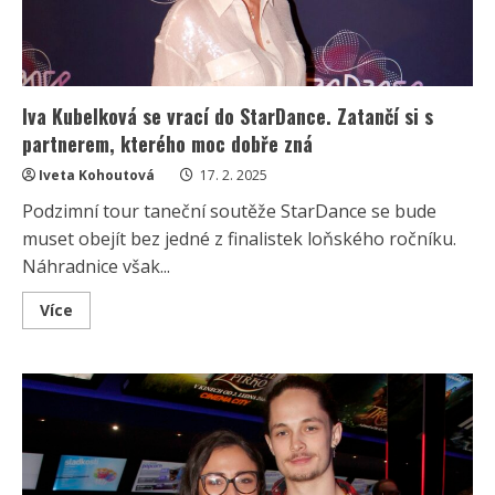
Iva Kubelková se vrací do StarDance. Zatančí si s
partnerem, kterého moc dobře zná
Iveta Kohoutová
17. 2. 2025
Podzimní tour taneční soutěže StarDance se bude
muset obejít bez jedné z finalistek loňského ročníku.
Náhradnice však...
Read
Více
more
about
Iva
Kubelková
se
vrací
do
StarDance.
Zatančí
si
s
partnerem,