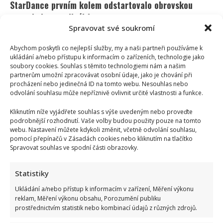
StarDance prvním kolem odstartovalo obrovskou
nespokojenost diváků
Spravovat své soukromí
Lenka Marousková
15. 10. 2024
První kolo StarDance máme za sebou a diváci jsou
Abychom poskytli co nejlepší služby, my a naši partneři používáme k
ukládání a/nebo přístupu k informacím o zařízeních, technologie jako
opětovně nadšeni. Jednotlivé taneční výkony oceňují.
soubory cookies. Souhlas s těmito technologiemi nám a našim
Co ovšem...
partnerům umožní zpracovávat osobní údaje, jako je chování při
procházení nebo jedinečná ID na tomto webu. Nesouhlas nebo
Read
Více
odvolání souhlasu může nepříznivě ovlivnit určité vlastnosti a funkce.
more
about
Kliknutím níže vyjádřete souhlas s výše uvedeným nebo proveďte
StarDance
Stránkování
prvním
podrobnější rozhodnutí. Vaše volby budou použity pouze na tomto
Předchozí
1
2
3
kolem
webu. Nastavení můžete kdykoli změnit, včetně odvolání souhlasu,
odstartovalo
pomocí přepínačů v Zásadách cookies nebo kliknutím na tlačítko
příspěvků
obrovskou
nespokojenost
Spravovat souhlas ve spodní části obrazovky.
diváků
Statistiky
Ukládání a/nebo přístup k informacím v zařízení, Měření výkonu
reklam, Měření výkonu obsahu, Porozumění publiku
prostřednictvím statistik nebo kombinací údajů z různých zdrojů.