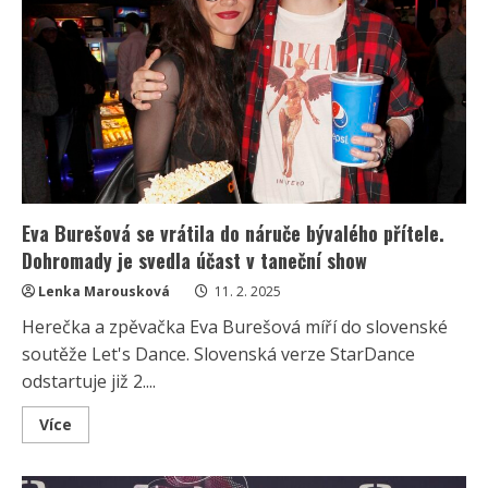
kterého
moc
dobře
zná
Eva Burešová se vrátila do náruče bývalého přítele.
Dohromady je svedla účast v taneční show
Lenka Marousková
11. 2. 2025
Herečka a zpěvačka Eva Burešová míří do slovenské
soutěže Let's Dance. Slovenská verze StarDance
odstartuje již 2....
Read
Více
more
about
Eva
Burešová