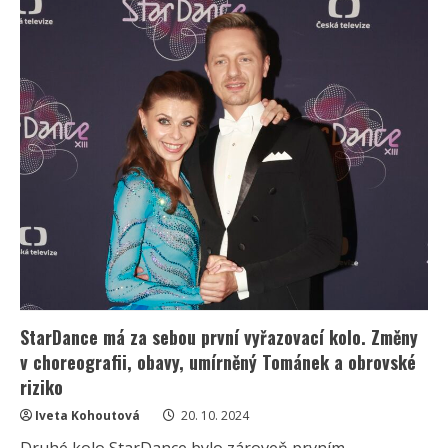
se
vrátila
do
náruče
bývalého
přítele.
Dohromady
je
svedla
účast
v
taneční
show
StarDance má za sebou první vyřazovací kolo. Změny
v choreografii, obavy, umírněný Tománek a obrovské
riziko
Iveta Kohoutová
20. 10. 2024