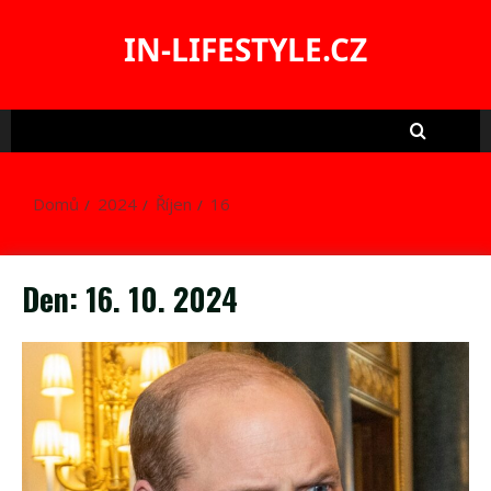
Skip
to
IN-LIFESTYLE.CZ
content
Domů
2024
Říjen
16
Den:
16. 10. 2024