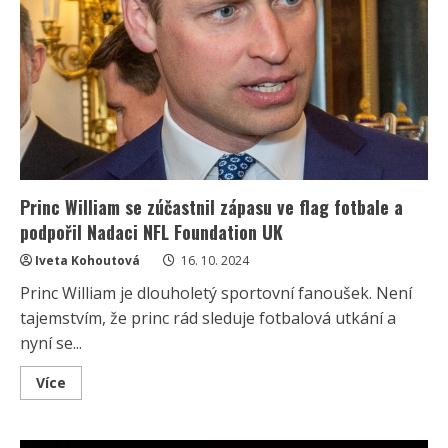
Princ William se zúčastnil zápasu ve flag fotbale a
podpořil Nadaci NFL Foundation UK
Iveta Kohoutová
16. 10. 2024
Princ William je dlouholetý sportovní fanoušek. Není
tajemstvím, že princ rád sleduje fotbalová utkání a
nyní se...
Read
Více
more
about
Princ
William