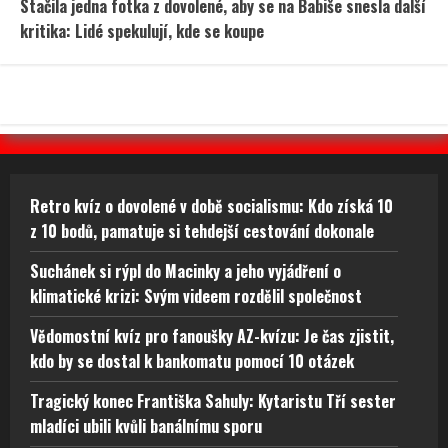
Stačila jedna fotka z dovolené, aby se na Babiše snesla další
kritika: Lidé spekulují, kde se koupe
Retro kvíz o dovolené v době socialismu: Kdo získá 10
z 10 bodů, pamatuje si tehdejší cestování dokonale
Suchánek si rýpl do Macinky a jeho vyjádření o
klimatické krizi: Svým videem rozdělil společnost
Vědomostní kvíz pro fanoušky AZ-kvízu: Je čas zjistit,
kdo by se dostal k bankomatu pomocí 10 otázek
Tragický konec Františka Sahuly: Kytaristu Tří sester
mladíci ubili kvůli banálnímu sporu