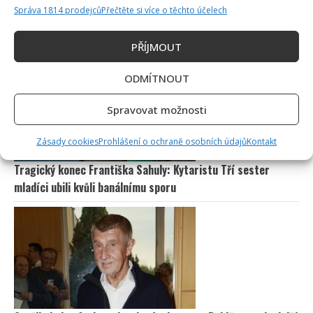
Správa 1814 prodejců
Přečtěte si více o těchto účelech
Vědomostní kvíz pro fanoušky AZ-kvízu: Je čas zjistit, kdo
by se dostal k bankomatu pomocí 10 otázek
PŘÍJMOUT
ODMÍTNOUT
Spravovat možnosti
Zásady cookies
Prohlášení o ochraně osobních údajů
Kontakt
Tragický konec Františka Sahuly: Kytaristu Tří sester
mladíci ubili kvůli banálnímu sporu