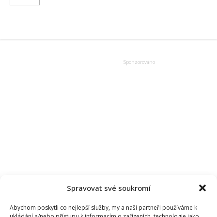
more
about
Nečekaně
zemřel
americký
rapper
Ka.
Spravovat své soukromí
Abychom poskytli co nejlepší služby, my a naši partneři používáme k
ukládání a/nebo přístupu k informacím o zařízeních, technologie jako