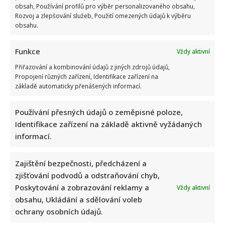
obsah, Používání profilů pro výběr personalizovaného obsahu,
Rozvoj a zlepšování služeb, Použití omezených údajů k výběru
obsahu.
Retro kvíz o dovolené v době socialismu: Kdo získá 10 z 10
bodů, pamatuje si tehdejší cestování dokonale
Funkce
Vždy aktivní
Přiřazování a kombinování údajů z jiných zdrojů údajů,
Propojení různých zařízení, Identifikace zařízení na
základě automaticky přenášených informací.
Používání přesných údajů o zeměpisné poloze,
Identifikace zařízení na základě aktivně vyžádaných
informací.
Suchánek si rýpl do Macinky a jeho vyjádření o klimatické
krizi: Svým videem rozdělil společnost
Zajištění bezpečnosti, předcházení a
zjišťování podvodů a odstraňování chyb,
Poskytování a zobrazování reklamy a
Vždy aktivní
obsahu, Ukládání a sdělování voleb
ochrany osobních údajů.