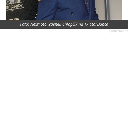
Foto: NextFoto, Zdeněk Chlopčík na TK StarDance