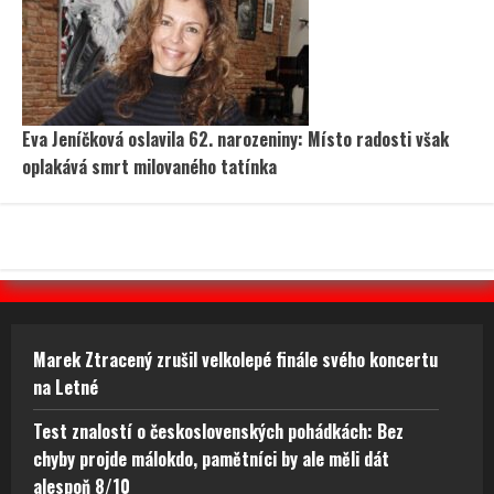
Eva Jeníčková oslavila 62. narozeniny: Místo radosti však
oplakává smrt milovaného tatínka
Marek Ztracený zrušil velkolepé finále svého koncertu
na Letné
Test znalostí o československých pohádkách: Bez
chyby projde málokdo, pamětníci by ale měli dát
alespoň 8/10