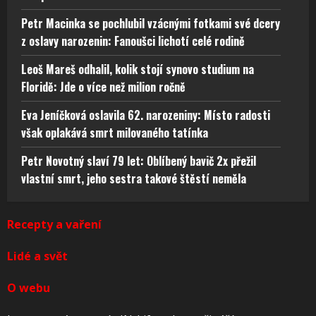
Petr Macinka se pochlubil vzácnými fotkami své dcery
z oslavy narozenin: Fanoušci lichotí celé rodině
Leoš Mareš odhalil, kolik stojí synovo studium na
Floridě: Jde o více než milion ročně
Eva Jeníčková oslavila 62. narozeniny: Místo radosti
však oplakává smrt milovaného tatínka
Petr Novotný slaví 79 let: Oblíbený bavič 2x přežil
vlastní smrt, jeho sestra takové štěstí neměla
Recepty a vaření
Lidé a svět
O webu