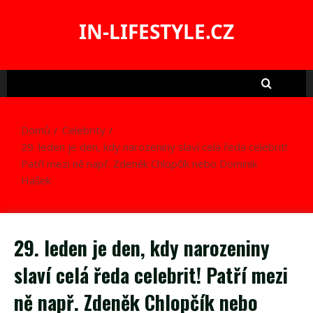
Skip
to
IN-LIFESTYLE.CZ
content
Domů
Celebrity
29. leden je den, kdy narozeniny slaví celá ředa celebrit!
Patří mezi ně např. Zdeněk Chlopčík nebo Dominik
Hašek
29. leden je den, kdy narozeniny
slaví celá ředa celebrit! Patří mezi
ně např. Zdeněk Chlopčík nebo