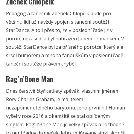
Zdeněk Chlopčík
Pedagog a tanečník Zdeněk Chlopčík bude pro
většinu lidí už navždy spojen s taneční soutěží
StarDance. A to i přes to, že v poslední řadě již v
porotě nezasedl a byl nahrazen Janem Tománkem. V
soutěži StarDance byl za přísného porotce, který ale
sršel humorem a mnoha fanouškům v poslední řadě
taneční soutěže právem chyběl.
Rag’n’Bone Man
Dnes čerstvě čtyřicetiletý zpěvák, vlastním jménem
Rory Charles Graham, je majitelem
nezapomenutelného barytonu. Jeho první hit Human
vyšel v roce 2016 a okamžitě se stal oblíbeným
singlem. Rag’n’Bone Man je velký zpěvák a rozhodně
to není žádný drobeček. Jeho zmiňovaný singl skončil