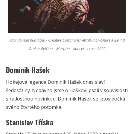
Foto: Roman Kudláček / Creative Commons/ Attribution-Share Alike 4.0,
Otakar Petřina – Marpho – koncert v roce 2022
Dominik Hašek
Hokejová legenda Dominik Hašek dnes slaví
šedesátiny. Nedávno jsme o Haškovi psali v souvislosti
s radostnou novinkou. Dominik Hašek se letos dočká
svého čtvrtého potomka.
Stanislav Tříska