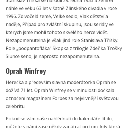
Stanislav Tříska se narodil 29. ledna 1933 a zemřel
náhle ve věku 63 let v šatně Zlínského divadla v roce
1996. Zdivočelá země, Velké sedlo, Vlak dětství a
naděje, Případ pro zvláštní skupinu, jsou seriály ve
kterých jsme mohli tohoto skvělého herce vidět.
Nezapomenutelná je však jiná role Stanislava Třísky.
Role „podpantofláka“ Škopka z trilogie Zdeňka Trošky
Slunce seno, je naprosto nezapomenutelná.
Oprah Winfrey
Herečka a především slavná moderátorka Oprah se
dožívá 71 let. Oprah Winfrey se v minulosti dočkala
označení magazínem Forbes za nejvlivnější světovou
celebritu.
Pokud se vám naše nahlédnutí do kalendáře líbilo,
můžete s námi zase někdy zapátrat po tom, kdy která