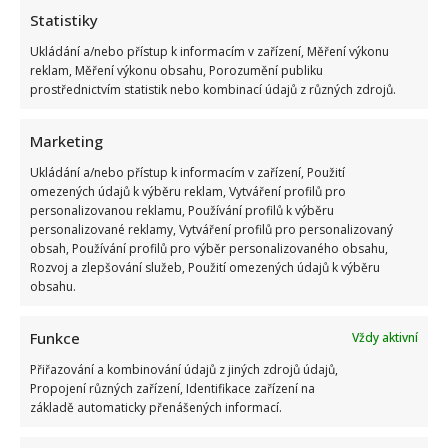
9. 8. 2026
Statistiky
Ukládání a/nebo přístup k informacím v zařízení, Měření výkonu
reklam, Měření výkonu obsahu, Porozumění publiku
prostřednictvím statistik nebo kombinací údajů z různých zdrojů.
Marketing
Ukládání a/nebo přístup k informacím v zařízení, Použití
omezených údajů k výběru reklam, Vytváření profilů pro
personalizovanou reklamu, Používání profilů k výběru
Celebrity
personalizované reklamy, Vytváření profilů pro personalizovaný
obsah, Používání profilů pro výběr personalizovaného obsahu,
Rozvoj a zlepšování služeb, Použití omezených údajů k výběru
Nejhezčí česká herečka roku 2026: Do úzkého výběru
obsahu.
se dostalo jen 5 jmen. Sandeva i Geislerová měly
jistotu
Funkce
Vždy aktivní
9. 8. 2026
Přiřazování a kombinování údajů z jiných zdrojů údajů,
Propojení různých zařízení, Identifikace zařízení na
základě automaticky přenášených informací.