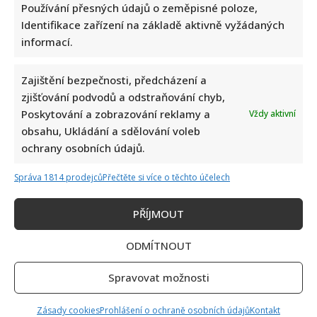
Používání přesných údajů o zeměpisné poloze,
Identifikace zařízení na základě aktivně vyžádaných
informací.
Zajištění bezpečnosti, předcházení a
zjišťování podvodů a odstraňování chyb,
Celebrity
Poskytování a zobrazování reklamy a
Vždy aktivní
obsahu, Ukládání a sdělování voleb
Jak bydlí Bára Basiková: Velký byt vyměnila za menší,
ochrany osobních údajů.
přesto jde stále o velmi prostorný 4+1
Správa 1814 prodejců
Přečtěte si více o těchto účelech
9. 8. 2026
PŘÍJMOUT
ODMÍTNOUT
Spravovat možnosti
Zásady cookies
Prohlášení o ochraně osobních údajů
Kontakt