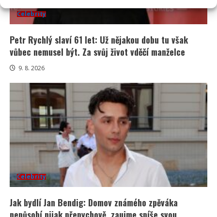
Celebrity
Petr Rychlý slaví 61 let: Už nějakou dobu tu však
vůbec nemusel být. Za svůj život vděčí manželce
9. 8. 2026
Celebrity
Jak bydlí Jan Bendig: Domov známého zpěváka
nepůsobí nijak přepychově, zaujme spíše svou