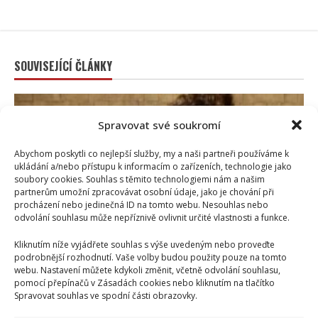
SOUVISEJÍCÍ ČLÁNKY
Spravovat své soukromí
Abychom poskytli co nejlepší služby, my a naši partneři používáme k
ukládání a/nebo přístupu k informacím o zařízeních, technologie jako
soubory cookies. Souhlas s těmito technologiemi nám a našim
partnerům umožní zpracovávat osobní údaje, jako je chování při
procházení nebo jedinečná ID na tomto webu. Nesouhlas nebo
odvolání souhlasu může nepříznivě ovlivnit určité vlastnosti a funkce.
Celebrity
Kliknutím níže vyjádřete souhlas s výše uvedeným nebo proveďte
podrobnější rozhodnutí. Vaše volby budou použity pouze na tomto
webu. Nastavení můžete kdykoli změnit, včetně odvolání souhlasu,
Markéta Děrgelová o rozchodu s Vojtou Dykem mluví
pomocí přepínačů v Zásadách cookies nebo kliknutím na tlačítko
nerada: Po bolestivém konci však také našla lásku
Spravovat souhlas ve spodní části obrazovky.