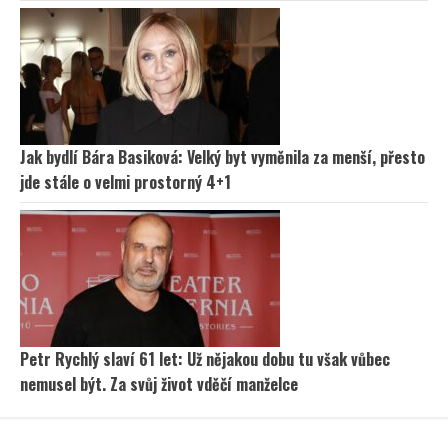
Jak bydlí Bára Basiková: Velký byt vyměnila za menší, přesto
jde stále o velmi prostorný 4+1
Petr Rychlý slaví 61 let: Už nějakou dobu tu však vůbec
nemusel být. Za svůj život vděčí manželce