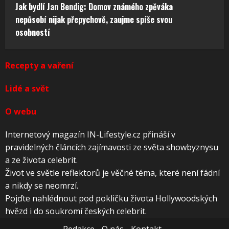
Jak bydlí Jan Bendig: Domov známého zpěváka
nepůsobí nijak přepychově, zaujme spíše svou
osobností
Recepty a vaření
Lidé a svět
O webu
Internetový magazín IN-Lifestyle.cz přináší v
pravidelných článcích zajímavosti ze světa showbyznysu
a ze života celebrit.
Život ve světle reflektorů je věčné téma, které není fádní
a nikdy se neomrzí.
Pojďte nahlédnout pod pokličku života Hollywoodských
hvězd i do soukromí českých celebrit.