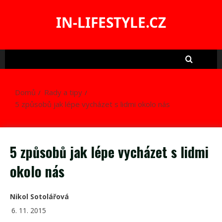
Skip
to
IN-LIFESTYLE.CZ
content
Domů
Rady a tipy
5 způsobů jak lépe vycházet s lidmi okolo nás
5 způsobů jak lépe vycházet s lidmi
okolo nás
Nikol Sotolářová
6. 11. 2015