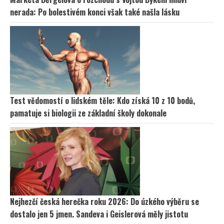
nerada: Po bolestivém konci však také našla lásku
Test vědomostí o lidském těle: Kdo získá 10 z 10 bodů,
pamatuje si biologii ze základní školy dokonale
Nejhezčí česká herečka roku 2026: Do úzkého výběru se
dostalo jen 5 jmen. Sandeva i Geislerová měly jistotu