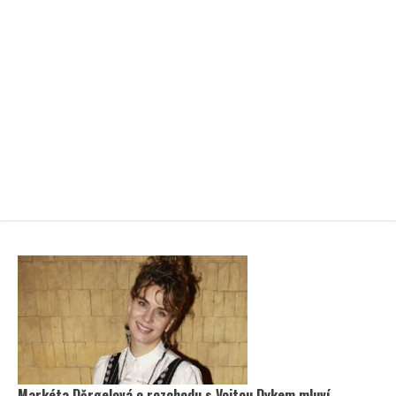
Markéta Děrgelová o rozchodu s Vojtou Dykem mluví