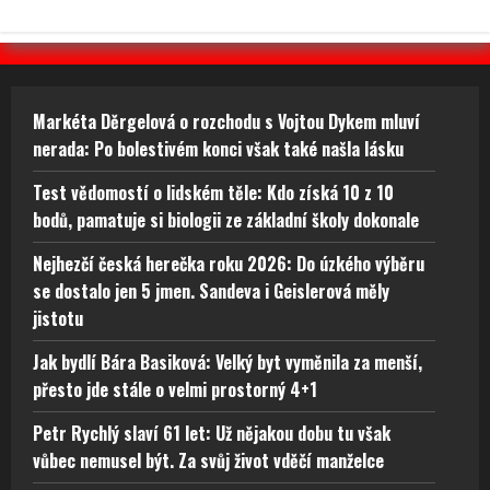
Markéta Děrgelová o rozchodu s Vojtou Dykem mluví
nerada: Po bolestivém konci však také našla lásku
Test vědomostí o lidském těle: Kdo získá 10 z 10
bodů, pamatuje si biologii ze základní školy dokonale
Nejhezčí česká herečka roku 2026: Do úzkého výběru
se dostalo jen 5 jmen. Sandeva i Geislerová měly
jistotu
Jak bydlí Bára Basiková: Velký byt vyměnila za menší,
přesto jde stále o velmi prostorný 4+1
Petr Rychlý slaví 61 let: Už nějakou dobu tu však
vůbec nemusel být. Za svůj život vděčí manželce