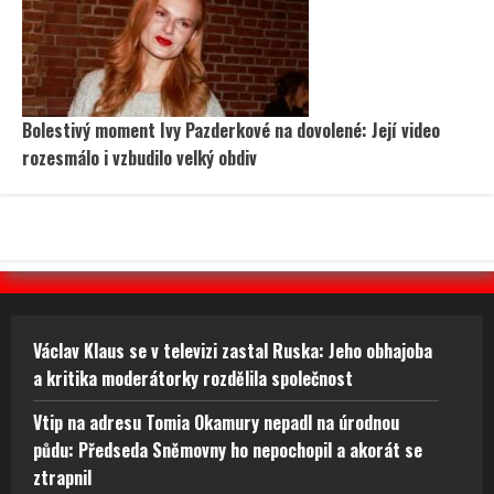
Bolestivý moment Ivy Pazderkové na dovolené: Její video
rozesmálo i vzbudilo velký obdiv
Václav Klaus se v televizi zastal Ruska: Jeho obhajoba
a kritika moderátorky rozdělila společnost
Vtip na adresu Tomia Okamury nepadl na úrodnou
půdu: Předseda Sněmovny ho nepochopil a akorát se
ztrapnil