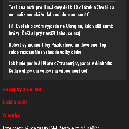
Test znalostí pro Husákovy děti: 10 otázek o životě za
normalizace ukáže, kdo má dobrou paměť
Jiří Dvořák o svém výjezdu na Ukrajinu, kde viděl samé
hrůzy: Češi si prý neváží toho, co mají
Bolestivý moment Ivy Pazderkové na dovolené: Její
video rozesmálo i vzbudilo velký obdiv
Jak bude podle AI Marek Ztracený vypadat v důchodu:
Šedivé vlasy ani vousy mu vůbec neuškodí
Recepty a vaření
Lidé a svět
O webu
Internetový magazín IN-Lifestyle.cz přináší v