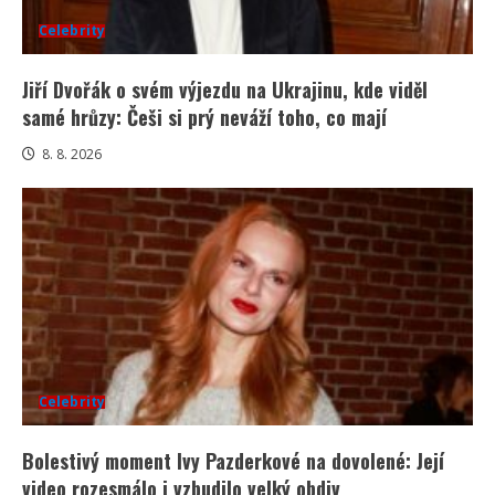
Celebrity
Jiří Dvořák o svém výjezdu na Ukrajinu, kde viděl
samé hrůzy: Češi si prý neváží toho, co mají
8. 8. 2026
Celebrity
Bolestivý moment Ivy Pazderkové na dovolené: Její
video rozesmálo i vzbudilo velký obdiv