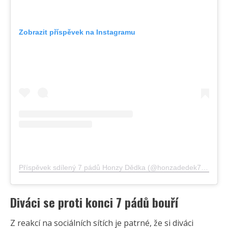
Zobrazit příspěvek na Instagramu
Příspěvek sdílený 7 pádů Honzy Dědka (@honzadedek7padu)
Diváci se proti konci 7 pádů bouří
Z reakcí na sociálních sítích je patrné, že si diváci