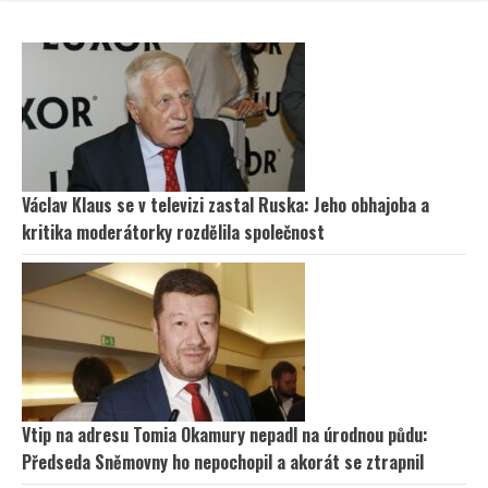
Václav Klaus se v televizi zastal Ruska: Jeho obhajoba a
kritika moderátorky rozdělila společnost
Vtip na adresu Tomia Okamury nepadl na úrodnou půdu:
Předseda Sněmovny ho nepochopil a akorát se ztrapnil