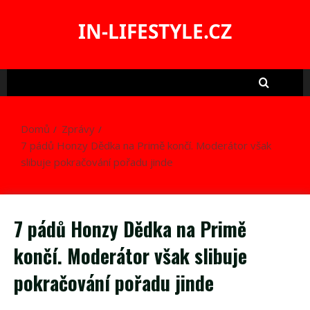
Skip
to
IN-LIFESTYLE.CZ
content
Domů
Zprávy
7 pádů Honzy Dědka na Primě končí. Moderátor však
slibuje pokračování pořadu jinde
7 pádů Honzy Dědka na Primě
končí. Moderátor však slibuje
pokračování pořadu jinde