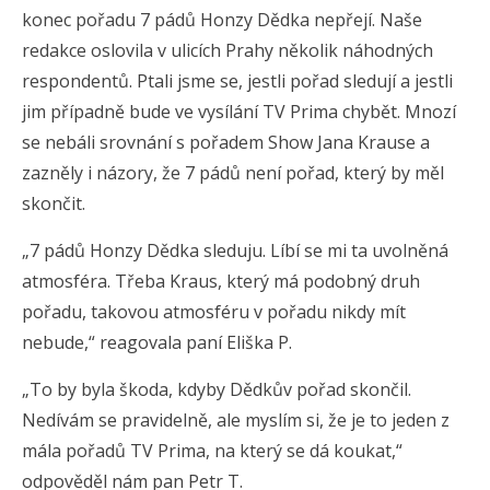
konec pořadu 7 pádů Honzy Dědka nepřejí. Naše
redakce oslovila v ulicích Prahy několik náhodných
respondentů. Ptali jsme se, jestli pořad sledují a jestli
jim případně bude ve vysílání TV Prima chybět. Mnozí
se nebáli srovnání s pořadem Show Jana Krause a
zazněly i názory, že 7 pádů není pořad, který by měl
skončit.
„7 pádů Honzy Dědka sleduju. Líbí se mi ta uvolněná
atmosféra. Třeba Kraus, který má podobný druh
pořadu, takovou atmosféru v pořadu nikdy mít
nebude,“ reagovala paní Eliška P.
„To by byla škoda, kdyby Dědkův pořad skončil.
Nedívám se pravidelně, ale myslím si, že je to jeden z
mála pořadů TV Prima, na který se dá koukat,“
odpověděl nám pan Petr T.