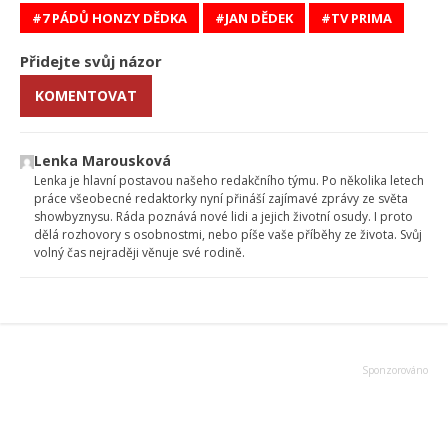
7 PÁDŮ HONZY DĚDKA
JAN DĚDEK
TV PRIMA
Přidejte svůj názor
KOMENTOVAT
Lenka Marousková
Lenka je hlavní postavou našeho redakčního týmu. Po několika letech
práce všeobecné redaktorky nyní přináší zajímavé zprávy ze světa
showbyznysu. Ráda poznává nové lidi a jejich životní osudy. I proto
dělá rozhovory s osobnostmi, nebo píše vaše příběhy ze života. Svůj
volný čas nejraději věnuje své rodině.