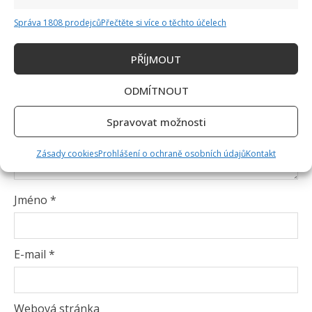
Komentář
*
Správa 1808 prodejců
Přečtěte si více o těchto účelech
PŘÍJMOUT
ODMÍTNOUT
Spravovat možnosti
Zásady cookies
Prohlášení o ochraně osobních údajů
Kontakt
Jméno
*
E-mail
*
Webová stránka