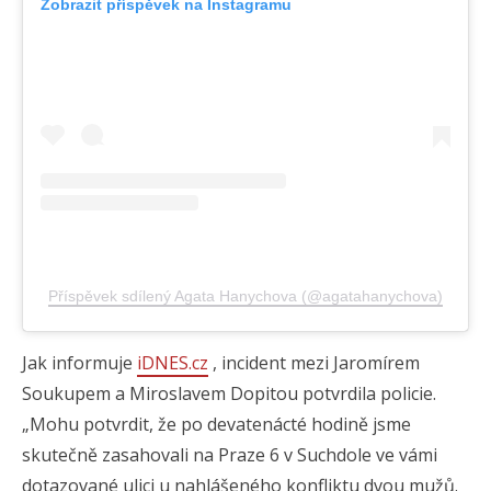
Zobrazit příspěvek na Instagramu
Příspěvek sdílený Agata Hanychova (@agatahanychova)
Jak informuje
iDNES.cz
, incident mezi Jaromírem
Soukupem a Miroslavem Dopitou potvrdila policie.
„Mohu potvrdit, že po devatenácté hodině jsme
skutečně zasahovali na Praze 6 v Suchdole ve vámi
dotazované ulici u nahlášeného konfliktu dvou mužů.