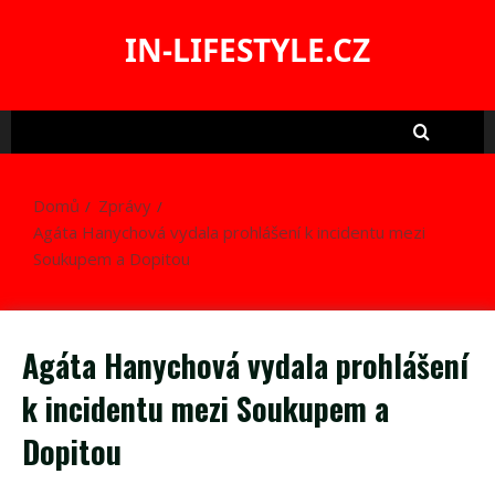
Skip
to
IN-LIFESTYLE.CZ
content
Domů
Zprávy
Agáta Hanychová vydala prohlášení k incidentu mezi
Soukupem a Dopitou
Agáta Hanychová vydala prohlášení
k incidentu mezi Soukupem a
Dopitou