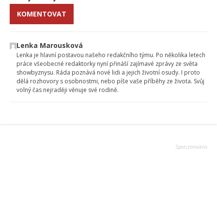
KOMENTOVAT
Lenka Marousková
Lenka je hlavní postavou našeho redakčního týmu. Po několika letech
práce všeobecné redaktorky nyní přináší zajímavé zprávy ze světa
showbyznysu. Ráda poznává nové lidi a jejich životní osudy. I proto
dělá rozhovory s osobnostmi, nebo píše vaše příběhy ze života. Svůj
volný čas nejraději věnuje své rodině.