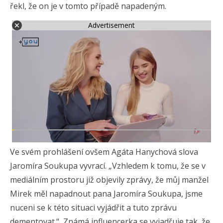
řekl, že on je v tomto případě napadeným.
Advertisement
Ve svém prohlášení ovšem Agáta Hanychová slova
Jaromíra Soukupa vyvrací. „Vzhledem k tomu, že se v
mediálním prostoru již objevily zprávy, že můj manžel
Mirek měl napadnout pana Jaromíra Soukupa, jsme
nuceni se k této situaci vyjádřit a tuto zprávu
dementovat.“ Známá influencerka se vyjadřuje tak, že