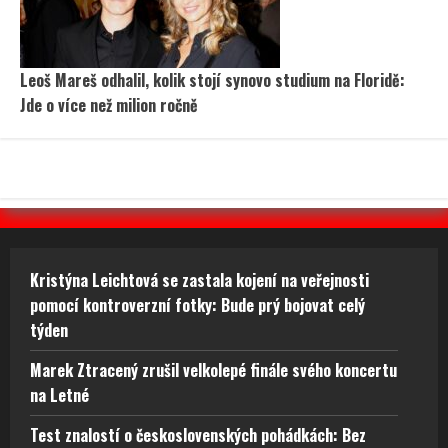
Leoš Mareš odhalil, kolik stojí synovo studium na Floridě:
Jde o více než milion ročně
Kristýna Leichtová se zastala kojení na veřejnosti
pomocí kontroverzní fotky: Bude prý bojovat celý
týden
Marek Ztracený zrušil velkolepé finále svého koncertu
na Letné
Test znalostí o československých pohádkách: Bez