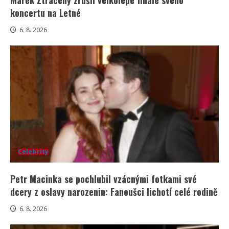
Marek Ztracený zrušil velkolepé finále svého
koncertu na Letné
6. 8. 2026
Celebrity
Petr Macinka se pochlubil vzácnými fotkami své
dcery z oslavy narozenin: Fanoušci lichotí celé rodině
6. 8. 2026