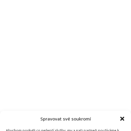
Spravovat své soukromí
Abychom poskytli co nejlepší služby, my a naši partneři používáme k