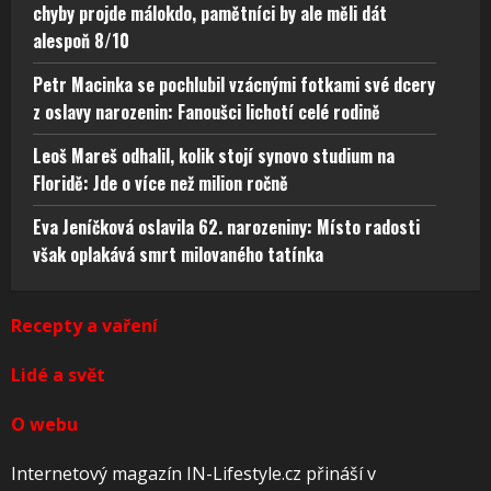
chyby projde málokdo, pamětníci by ale měli dát
alespoň 8/10
Petr Macinka se pochlubil vzácnými fotkami své dcery
z oslavy narozenin: Fanoušci lichotí celé rodině
Leoš Mareš odhalil, kolik stojí synovo studium na
Floridě: Jde o více než milion ročně
Eva Jeníčková oslavila 62. narozeniny: Místo radosti
však oplakává smrt milovaného tatínka
Recepty a vaření
Lidé a svět
O webu
Internetový magazín IN-Lifestyle.cz přináší v