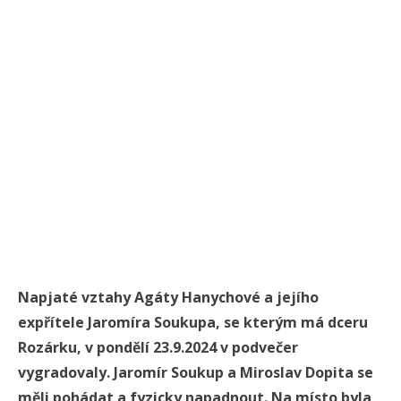
Napjaté vztahy Agáty Hanychové a jejího
expřítele Jaromíra Soukupa, se kterým má dceru
Rozárku, v pondělí 23.9.2024 v podvečer
vygradovaly. Jaromír Soukup a Miroslav Dopita se
měli pohádat a fyzicky napadnout. Na místo byla