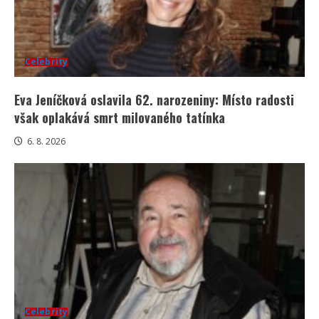
Celebrity
Eva Jeníčková oslavila 62. narozeniny: Místo radosti
však oplakává smrt milovaného tatínka
6. 8. 2026
Celebrity