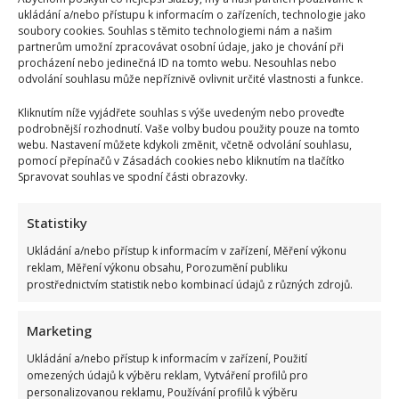
ukládání a/nebo přístupu k informacím o zařízeních, technologie jako
soubory cookies. Souhlas s těmito technologiemi nám a našim
partnerům umožní zpracovávat osobní údaje, jako je chování při
procházení nebo jedinečná ID na tomto webu. Nesouhlas nebo
odvolání souhlasu může nepříznivě ovlivnit určité vlastnosti a funkce.
Kliknutím níže vyjádřete souhlas s výše uvedeným nebo proveďte
podrobnější rozhodnutí. Vaše volby budou použity pouze na tomto
webu. Nastavení můžete kdykoli změnit, včetně odvolání souhlasu,
pomocí přepínačů v Zásadách cookies nebo kliknutím na tlačítko
Spravovat souhlas ve spodní části obrazovky.
Statistiky
Ukládání a/nebo přístup k informacím v zařízení, Měření výkonu
reklam, Měření výkonu obsahu, Porozumění publiku
prostřednictvím statistik nebo kombinací údajů z různých zdrojů.
Marketing
Ukládání a/nebo přístup k informacím v zařízení, Použití
omezených údajů k výběru reklam, Vytváření profilů pro
personalizovanou reklamu, Používání profilů k výběru