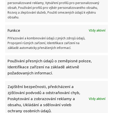
personalizované reklamy, Vytváření profilů pro personalizovaný
obsah, Používání profilů pro výběr personalizovaného obsahu,
Rozvoj a zlepšování služeb, Použití omezených údajů k výběru
obsahu.
Funkce
Vždy aktivní
Přiřazování a kombinování údajů z jiných zdrojů údajů,
Propojení různých zařízení, Identifikace zařízení na
základě automaticky přenášených informací.
Používání přesných údajů o zeměpisné poloze,
Identifikace zařízení na základě aktivně
požadovaných informací.
Zajištění bezpečnosti, předcházení a
Napsat komentář
zjišťování podvodů a odstraňování chyb,
Poskytování a zobrazování reklamy a
Vždy aktivní
Vaše e-mailová adresa nebude zveřejněna.
obsahu, Ukládání a sdělování voleb
Vyžadované informace jsou označeny
*
ochrany osobních údajů.