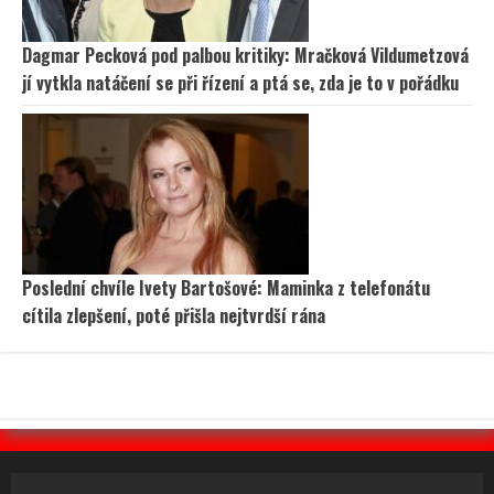
Dagmar Pecková pod palbou kritiky: Mračková Vildumetzová
jí vytkla natáčení se při řízení a ptá se, zda je to v pořádku
Poslední chvíle Ivety Bartošové: Maminka z telefonátu
cítila zlepšení, poté přišla nejtvrdší rána