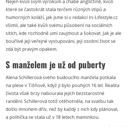
Nejen kvůli svým výrokům a chabé angličtině, kvůli
které se častokrát stala terčem různých vtipů a
humorných koláží, jak jsme si v redakci In-Lifestyle.cz
všimli, ale také kvůli svému působení na sociálních
sítích, kde rozhodně umí zaujmout a šokovat. Jak je ale
bouřlivé její veřejné vystupování, její osobní život se
zdá být pravým opakem.
S manželem je už od puberty
Alena Schillerová svého budoucího manžela potkala
na plese v Tišňově, když jí bylo pouhých 16 let. Realita
života však brzy nabourala jejich bezstarostné
randění. Schillerová totiž otěhotněla, na svatbu tak
došlo mnohem dřív, než by každý z nich kdy plánoval,
a politička se stala už v 18 letech maminkou.