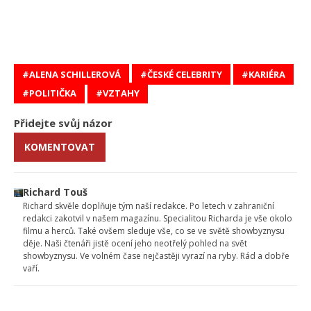
ALENA SCHILLEROVÁ
ČESKÉ CELEBRITY
KARIÉRA
POLITIČKA
VZTAHY
Přidejte svůj názor
KOMENTOVAT
Richard Touš
Richard skvěle doplňuje tým naší redakce. Po letech v zahraniční
redakci zakotvil v našem magazínu. Specialitou Richarda je vše okolo
filmu a herců. Také ovšem sleduje vše, co se ve světě showbyznysu
děje. Naši čtenáři jistě ocení jeho neotřelý pohled na svět
showbyznysu. Ve volném čase nejčastěji vyrazí na ryby. Rád a dobře
vaří.