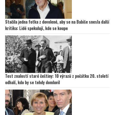
Stačila jedna fotka z dovolené, aby se na Babiše snesla další
kritika: Lidé spekulují, kde se koupe
Test znalostí staré češtiny: 10 výrazů z počátku 20. století
odhalí, kdo by se tehdy domluvil