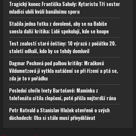
Tragický konec Františka Sahuly: Kytaristu Tří sester
mladíci ubili kvůli banálnímu sporu
Stačila jedna fotka z dovolené, aby se na Babiše
snesla další kritika: Lidé spekulují, kde se koupe
Test znalostí staré češtiny: 10 výrazů z počátku 20.
století odhalí, kdo by se tehdy domluvil
Dagmar Pecková pod palbou kritiky: Mračková
Vildumetzová jí vytkla natáčení se při řízení a ptá se,
zda je to v pořádku
Poslední chvíle Ivety Bartošové: Maminka z
telefonátu cítila zlepšení, poté přišla nejtvrdší rána
Petr Kotvald a Stanislav Hložek otevřeně o svých
důchodech: Oba si stále musí přivydělávat