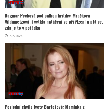
Celebrity
Dagmar Pecková pod palbou kritiky: Mračková
Vildumetzová jí vytkla natáčení se při řízení a ptá se,
zda je to v pořádku
7. 8. 2026
Celebrity
Poslední chvíle Ivety Bartošové: Maminka z