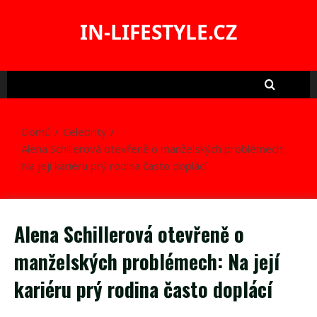
Skip
to
IN-LIFESTYLE.CZ
content
Domů
Celebrity
Alena Schillerová otevřeně o manželských problémech:
Na její kariéru prý rodina často doplácí
Alena Schillerová otevřeně o
manželských problémech: Na její
kariéru prý rodina často doplácí