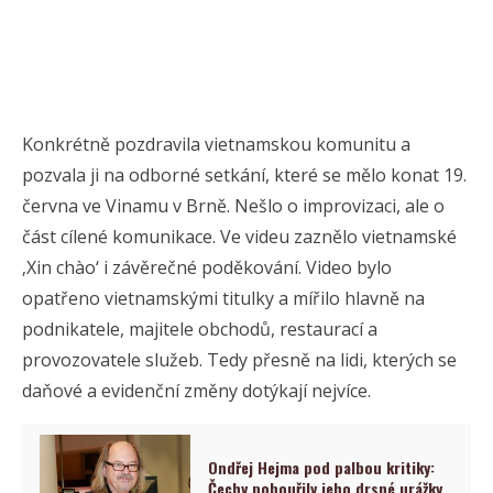
Konkrétně pozdravila vietnamskou komunitu a
pozvala ji na odborné setkání, které se mělo konat 19.
června ve Vinamu v Brně. Nešlo o improvizaci, ale o
část cílené komunikace. Ve videu zaznělo vietnamské
‚Xin chào‘ i závěrečné poděkování. V
ideo bylo
opatřeno vietnamskými titulky a mířilo hlavně na
podnikatele, majitele obchodů, restaurací a
provozovatele služeb. Tedy přesně na lidi, kterých se
daňové a evidenční změny dotýkají nejvíce.
Ondřej Hejma pod palbou kritiky:
Čechy pobouřily jeho drsné urážky