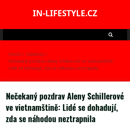
Skip
to
IN-LIFESTYLE.CZ
content
Domů
Celebrity
Nečekaný pozdrav Aleny Schillerové ve vietnamštině:
Lidé se dohadují, zda se náhodou neztrapnila
Nečekaný pozdrav Aleny Schillerové
ve vietnamštině: Lidé se dohadují,
zda se náhodou neztrapnila