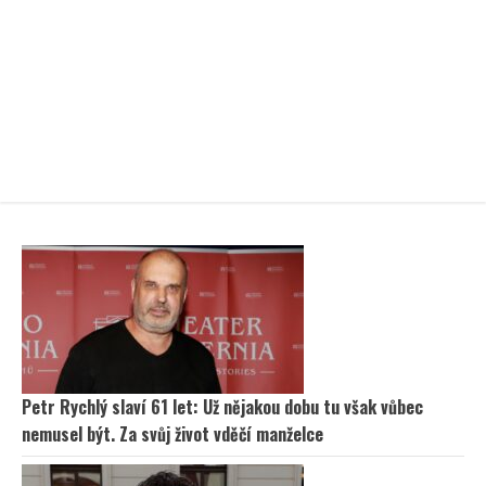
Petr Rychlý slaví 61 let: Už nějakou dobu tu však vůbec
nemusel být. Za svůj život vděčí manželce