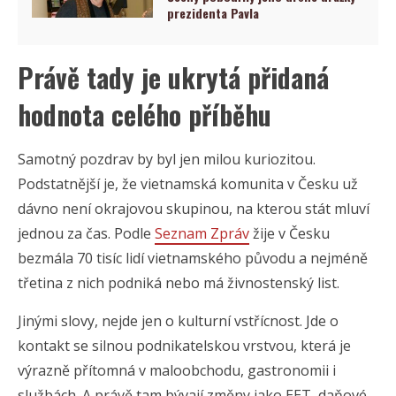
prezidenta Pavla
Právě tady je ukrytá přidaná
hodnota celého příběhu
Samotný pozdrav by byl jen milou kuriozitou.
Podstatnější je, že vietnamská komunita v Česku už
dávno není okrajovou skupinou, na kterou stát mluví
jednou za čas. Podle
Seznam Zpráv
žije v Česku
bezmála 70 tisíc lidí vietnamského původu a nejméně
třetina z nich podniká nebo má živnostenský list.
Jinými slovy, nejde jen o kulturní vstřícnost. Jde o
kontakt se silnou podnikatelskou vrstvou, která je
výrazně přítomná v maloobchodu, gastronomii i
službách. A právě tam bývají změny jako EET, daňové