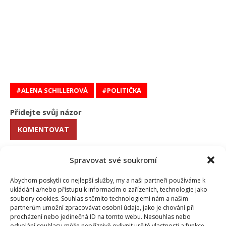
ALENA SCHILLEROVÁ
POLITIČKA
Přidejte svůj názor
KOMENTOVAT
Spravovat své soukromí
Iveta Kohoutová
Trojlístek našich redaktorů doplňuje Iveta. Vrátila se na pozici
Abychom poskytli co nejlepší služby, my a naši partneři používáme k
redaktorky po mateřské dovolené a našim čtenářům přináší
ukládání a/nebo přístupu k informacím o zařízeních, technologie jako
zajímavé informace o osobnostech, které se hřejí v záři reflektorů.
soubory cookies. Souhlas s těmito technologiemi nám a našim
Kromě rodiny se Iveta ráda věnuje malování obrazů a miluje
partnerům umožní zpracovávat osobní údaje, jako je chování při
adrenalinové sporty.
procházení nebo jedinečná ID na tomto webu. Nesouhlas nebo
odvolání souhlasu může nepříznivě ovlivnit určité vlastnosti a funkce.