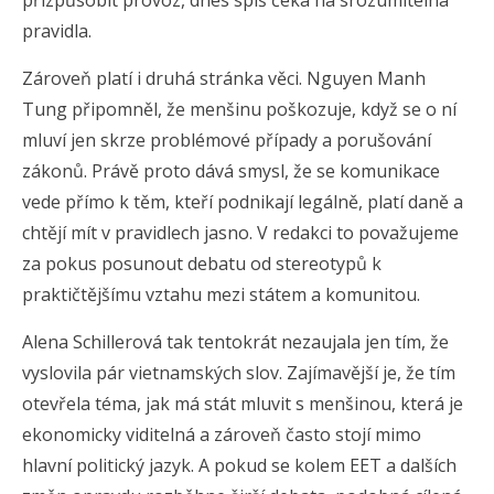
přizpůsobit provoz, dnes spíš čeká na srozumitelná
pravidla.
Zároveň platí i druhá stránka věci. Nguyen Manh
Tung připomněl, že menšinu poškozuje, když se o ní
mluví jen skrze problémové případy a porušování
zákonů. Právě proto dává smysl, že se komunikace
vede přímo k těm, kteří podnikají legálně, platí daně a
chtějí mít v pravidlech jasno. V redakci to považujeme
za pokus posunout debatu od stereotypů k
praktičtějšímu vztahu mezi státem a komunitou.
Alena Schillerová tak tentokrát nezaujala jen tím, že
vyslovila pár vietnamských slov. Zajímavější je, že tím
otevřela téma, jak má stát mluvit s menšinou, která je
ekonomicky viditelná a zároveň často stojí mimo
hlavní politický jazyk. A pokud se kolem EET a dalších