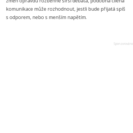
změn opravdu rozběhne širší debata, podobná cílená
komunikace může rozhodnout, jestli bude přijatá spíš
s odporem, nebo s menším napětím.