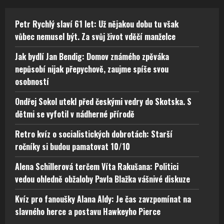
Petr Rychlý slaví 61 let: Už nějakou dobu tu však
vůbec nemusel být. Za svůj život vděčí manželce
Jak bydlí Jan Bendig: Domov známého zpěváka
nepůsobí nijak přepychově, zaujme spíše svou
osobností
Ondřej Sokol utekl před českými vedry do Skotska. S
dětmi se vyfotil v nádherné přírodě
Retro kvíz o socialistických dobrotách: Starší
ročníky si budou pamatovat 10/10
Alena Schillerová terčem Víta Rakušana: Politici
vedou ohledně obžaloby Pavla Blažka vášnivé diskuze
Kvíz pro fanoušky Alana Aldy: Je čas zavzpomínat na
slavného herce a postavu Hawkeyho Pierce