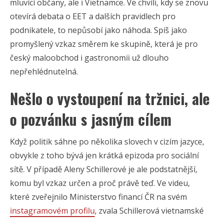
mluvící občany, ale i Vietnamce. Ve chvíli, kdy se znovu
otevírá debata o EET a dalších pravidlech pro
podnikatele, to nepůsobí jako náhoda. Spíš jako
promyšlený vzkaz směrem ke skupině, která je pro
český maloobchod i gastronomii už dlouho
nepřehlédnutelná.
Nešlo o vystoupení na tržnici, ale
o pozvánku s jasným cílem
Když politik sáhne po několika slovech v cizím jazyce,
obvykle z toho bývá jen krátká epizoda pro sociální
sítě. V případě Aleny Schillerové je ale podstatnější,
komu byl vzkaz určen a proč právě teď. Ve videu,
které zveřejnilo Ministerstvo financí ČR na svém
instagramovém profilu
, zvala Schillerová vietnamské