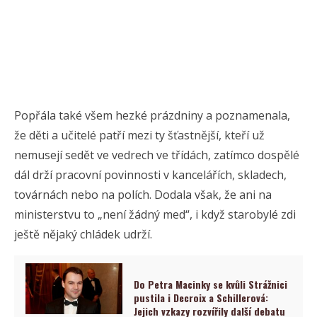
Popřála také všem hezké prázdniny a poznamenala,
že děti a učitelé patří mezi ty šťastnější, kteří už
nemusejí sedět ve vedrech ve třídách, zatímco dospělé
dál drží pracovní povinnosti v kancelářích, skladech,
továrnách nebo na polích. Dodala však, že ani na
ministerstvu to „není žádný med“, i když starobylé zdi
ještě nějaký chládek udrží.
Do Petra Macinky se kvůli Strážnici
pustila i Decroix a Schillerová:
Jejich vzkazy rozvířily další debatu