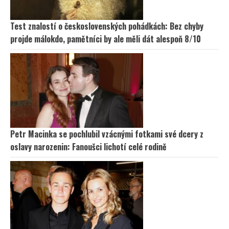
Test znalostí o československých pohádkách: Bez chyby
projde málokdo, pamětníci by ale měli dát alespoň 8/10
Petr Macinka se pochlubil vzácnými fotkami své dcery z
oslavy narozenin: Fanoušci lichotí celé rodině