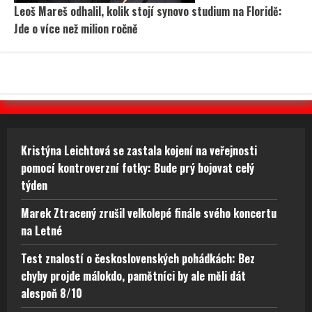
Leoš Mareš odhalil, kolik stojí synovo studium na Floridě:
Jde o více než milion ročně
Kristýna Leichtová se zastala kojení na veřejnosti
pomocí kontroverzní fotky: Bude prý bojovat celý
týden
Marek Ztracený zrušil velkolepé finále svého koncertu
na Letné
Test znalostí o československých pohádkách: Bez
chyby projde málokdo, pamětníci by ale měli dát
alespoň 8/10