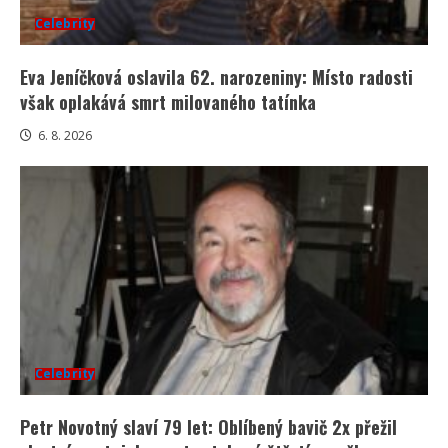
Celebrity
Eva Jeníčková oslavila 62. narozeniny: Místo radosti
však oplakává smrt milovaného tatínka
6. 8. 2026
Celebrity
Petr Novotný slaví 79 let: Oblíbený bavič 2x přežil