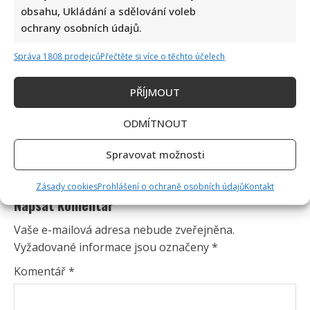
obsahu, Ukládání a sdělování voleb
ochrany osobních údajů.
Správa 1808 prodejců
Přečtěte si více o těchto účelech
PŘÍJMOUT
ODMÍTNOUT
Spravovat možnosti
Zásady cookies
Prohlášení o ochraně osobních údajů
Kontakt
Napsat komentář
Vaše e-mailová adresa nebude zveřejněna.
Vyžadované informace jsou označeny
*
Komentář
*