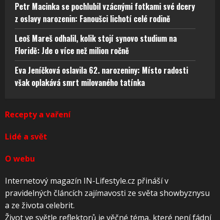
Petr Macinka se pochlubil vzácnými fotkami své dcery
z oslavy narozenin: Fanoušci lichotí celé rodině
Leoš Mareš odhalil, kolik stojí synovo studium na
Floridě: Jde o více než milion ročně
Eva Jeníčková oslavila 62. narozeniny: Místo radosti
však oplakává smrt milovaného tatínka
Recepty a vaření
Lidé a svět
O webu
Internetový magazín IN-Lifestyle.cz přináší v
pravidelných článcích zajímavosti ze světa showbyznysu
a ze života celebrit.
Život ve světle reflektorů je věčné téma, které není fádní