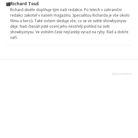
Richard Touš
Richard skvěle doplňuje tým naší redakce. Po letech v zahraniční
redakci zakotvil v našem magazínu. Specialitou Richarda je vše okolo
filmu a herců. Také ovšem sleduje vše, co se ve světě showbyznysu
děje. Naši čtenáři jistě ocení jeho neotřelý pohled na svět
showbyznysu. Ve volném čase nejčastěji vyrazí na ryby. Rád a dobře
vaří.