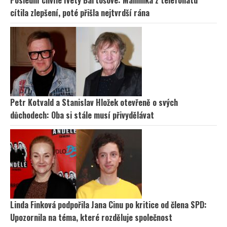
Poslední chvíle Ivety Bartošové: Maminka z telefonátu
cítila zlepšení, poté přišla nejtvrdší rána
Petr Kotvald a Stanislav Hložek otevřeně o svých
důchodech: Oba si stále musí přivydělávat
Linda Finková podpořila Jana Cinu po kritice od člena SPD:
Upozornila na téma, které rozděluje společnost