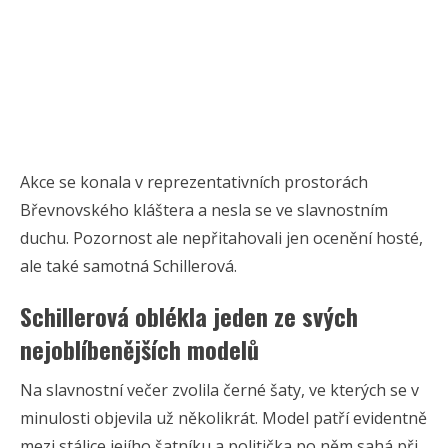
Akce se konala v reprezentativních prostorách
Břevnovského kláštera a nesla se ve slavnostním
duchu. Pozornost ale nepřitahovali jen ocenění hosté,
ale také samotná Schillerová.
Schillerová oblékla jeden ze svých
nejoblíbenějších modelů
Na slavnostní večer zvolila černé šaty, ve kterých se v
minulosti objevila už několikrát. Model patří evidentně
mezi stálice jejího šatníku a politička po něm sahá při