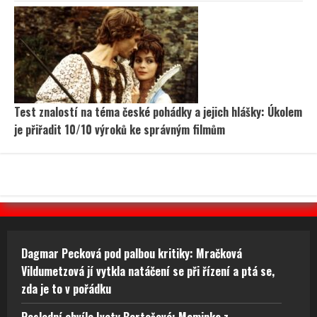
Test znalostí na téma české pohádky a jejich hlášky: Úkolem
je přiřadit 10/10 výroků ke správným filmům
Dagmar Pecková pod palbou kritiky: Mračková
Vildumetzová jí vytkla natáčení se při řízení a ptá se,
zda je to v pořádku