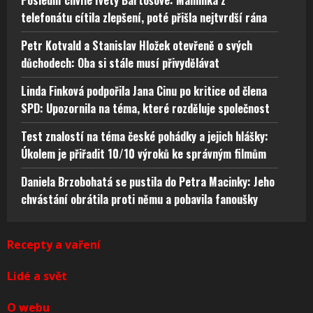
Poslední chvíle Ivety Bartošové: Maminka z
telefonátu cítila zlepšení, poté přišla nejtvrdší rána
Petr Kotvald a Stanislav Hložek otevřeně o svých
důchodech: Oba si stále musí přivydělávat
Linda Finková podpořila Jana Cinu po kritice od člena
SPD: Upozornila na téma, které rozděluje společnost
Test znalostí na téma české pohádky a jejich hlášky:
Úkolem je přiřadit 10/10 výroků ke správným filmům
Daniela Brzobohatá se pustila do Petra Macinky: Jeho
chvástání obrátila proti němu a pobavila fanoušky
Recepty a vaření
Lidé a svět
O webu