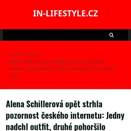
Skip
to
IN-LIFESTYLE.CZ
content
Domů
Zprávy
Alena Schillerová opět strhla pozornost českého
internetu: Jedny nadchl outfit, druhé pohoršilo podivné
video
Alena Schillerová opět strhla
pozornost českého internetu: Jedny
nadchl outfit, druhé pohoršilo