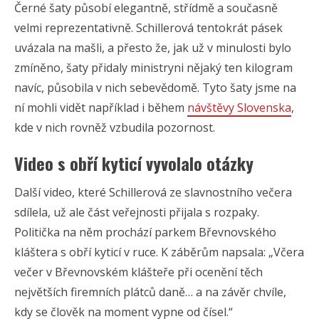
Černé šaty působí elegantně, střídmě a současně
velmi reprezentativně. Schillerová tentokrát pásek
uvázala na mašli, a přesto že, jak už v minulosti bylo
zmíněno, šaty přidaly ministryni nějaký ten kilogram
navíc, působila v nich sebevědomě. Tyto šaty jsme na
ní mohli vidět například i během
návštěvy Slovenska
,
kde v nich rovněž vzbudila pozornost.
Video s obří kyticí vyvolalo otázky
Další video, které Schillerová ze slavnostního večera
sdílela, už ale část veřejnosti přijala s rozpaky.
Politička na něm prochází parkem Břevnovského
kláštera s obří kyticí v ruce. K záběrům napsala: „Včera
večer v Břevnovském klášteře při ocenění těch
největších firemních plátců daně… a na závěr chvíle,
kdy se člověk na moment vypne od čísel.“