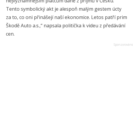
nejvýznamnějším plátcům daně z příjmů v Česku.
Tento symbolický akt je alespoň malým gestem úcty
za to, co oni přinášejí naší ekonomice. Letos patří prim
Škodě Auto a.s.,“ napsala politička k videu z předávání
cen.