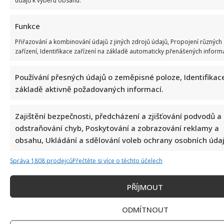
údajů k výběru obsahu.
Funkce
Přiřazování a kombinování údajů z jiných zdrojů údajů, Propojení různých
zařízení, Identifikace zařízení na základě automaticky přenášených informa
Používání přesných údajů o zeměpisné poloze, Identifikace
základě aktivně požadovaných informací.
Celebrity
Zajištění bezpečnosti, předcházení a zjišťování podvodů a
Marek Ztracený zrušil velkolepé finále svého
odstraňování chyb, Poskytování a zobrazování reklamy a
koncertu na Letné
obsahu, Ukládání a sdělování voleb ochrany osobních údaj
6. 8. 2026
Správa 1808 prodejců
Přečtěte si více o těchto účelech
PŘÍJMOUT
ODMÍTNOUT