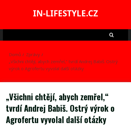
Skip
to
IN-LIFESTYLE.CZ
content
Domů
Zprávy
„Všichni chtějí, abych zemřel,“ tvrdí Andrej Babiš. Ostrý
výrok o Agrofertu vyvolal další otázky
„Všichni chtějí, abych zemřel,“
tvrdí Andrej Babiš. Ostrý výrok o
Agrofertu vyvolal další otázky