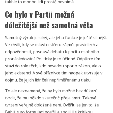
takhle to mnoho lidí prostě nevnímá.
Co bylo v Partii možná
důležitější než samotná věta
Samotný výrok je silný, ale jeho funkce je ještě silnější.
Ve chvíli, kdy se mluví o střetu zájmů, pravidlech a
odpovědnosti, posouvá debatu k pocitu osobního
pronásledování. Politicky je to účinné. Odpůrce tím
staví do role těch, kdo nevedou spor o zákon, ale o
jeho existenci. A své příznivce tím naopak utvrzuje v
dojmu, že jejich lídr čelí nepřiměřenému tlaku.
To ale neznamená, že by bylo možné bez důkazů
tvrdit, že mu někdo skutečně přeje smrt. Takové
tvrzení veřejně doložené není. Ověřit lze jen to, že
Babiš tuto formulaci použil a spojil ji s kritikou