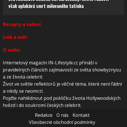
však oplakává smrt milovaného tatínka
Recepty a vaření
Lidé a svět
O webu
Internetový magazín IN-Lifestyle.cz přináší v
pravidelných článcích zajímavosti ze světa showbyznysu
a ze života celebrit.
Život ve světle reflektorů je věčné téma, které není fádní
a nikdy se neomrzí.
Pojďte nahlédnout pod pokličku života Hollywoodských
hvězd i do soukromí českých celebrit.
Redakce
O nás
Kontakt
Všeobecné obchodní podmínky