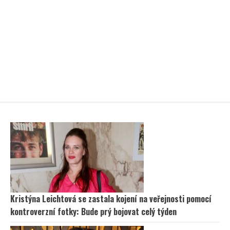
Kristýna Leichtová se zastala kojení na veřejnosti pomocí
kontroverzní fotky: Bude prý bojovat celý týden