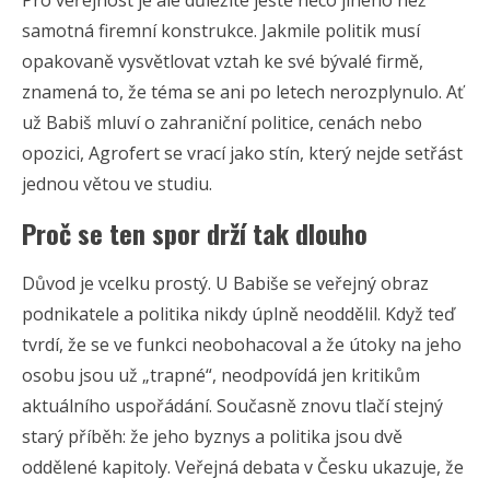
Pro veřejnost je ale důležité ještě něco jiného než
samotná firemní konstrukce. Jakmile politik musí
opakovaně vysvětlovat vztah ke své bývalé firmě,
znamená to, že téma se ani po letech nerozplynulo. Ať
už Babiš mluví o zahraniční politice, cenách nebo
opozici, Agrofert se vrací jako stín, který nejde setřást
jednou větou ve studiu.
Proč se ten spor drží tak dlouho
Důvod je vcelku prostý. U Babiše se veřejný obraz
podnikatele a politika nikdy úplně neoddělil. Když teď
tvrdí, že se ve funkci neobohacoval a že útoky na jeho
osobu jsou už „trapné“, neodpovídá jen kritikům
aktuálního uspořádání. Současně znovu tlačí stejný
starý příběh: že jeho byznys a politika jsou dvě
oddělené kapitoly. Veřejná debata v Česku ukazuje, že