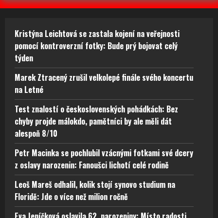
Kristýna Leichtová se zastala kojení na veřejnosti
pomocí kontroverzní fotky: Bude prý bojovat celý
týden
Marek Ztracený zrušil velkolepé finále svého koncertu
na Letné
Test znalostí o československých pohádkách: Bez
chyby projde málokdo, pamětníci by ale měli dát
alespoň 8/10
Petr Macinka se pochlubil vzácnými fotkami své dcery
z oslavy narozenin: Fanoušci lichotí celé rodině
Leoš Mareš odhalil, kolik stojí synovo studium na
Floridě: Jde o více než milion ročně
Eva Jeníčková oslavila 62. narozeniny: Místo radosti