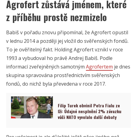
Agrofert zůstává jménem, které
z příběhu prostě nezmizelo
Babiš v pořadu znovu připomínal, že Agrofert opustil
v lednu 2014 a později jej vložil do svěřenských fondů.
To je ověřitelný fakt. Holding Agrofert vznikl v roce
1993 a vybudoval ho právě Andrej Babiš. Podle
informací zveřejněných samotným
Agrofertem
je dnes
skupina spravována prostřednictvím svěřenských
fondů, do nichž byla převedena v roce 2017.
Filip Turek obvinil Petra Fialu ze
lži: Údajné nesplnění 2% závazku
vůči NATO vyvolalo další debaty