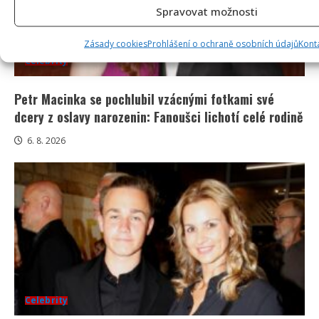
Spravovat možnosti
Zásady cookies
Prohlášení o ochraně osobních údajů
Kont
Celebrity
Petr Macinka se pochlubil vzácnými fotkami své
dcery z oslavy narozenin: Fanoušci lichotí celé rodině
6. 8. 2026
Celebrity