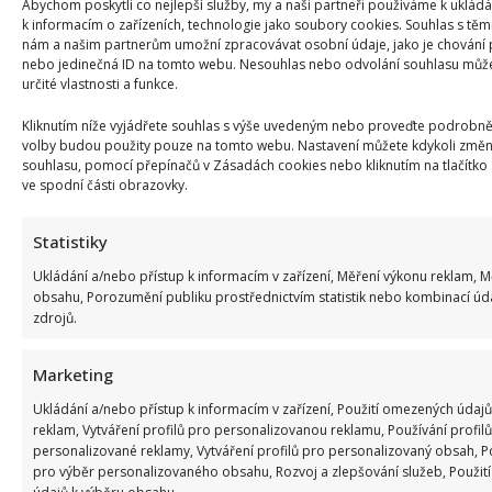
Abychom poskytli co nejlepší služby, my a naši partneři používáme k uklád
SOUVISEJÍCÍ ČLÁNKY
k informacím o zařízeních, technologie jako soubory cookies. Souhlas s těm
nám a našim partnerům umožní zpracovávat osobní údaje, jako je chování 
nebo jedinečná ID na tomto webu. Nesouhlas nebo odvolání souhlasu může 
určité vlastnosti a funkce.
Kliknutím níže vyjádřete souhlas s výše uvedeným nebo proveďte podrobněj
volby budou použity pouze na tomto webu. Nastavení můžete kdykoli změni
souhlasu, pomocí přepínačů v Zásadách cookies nebo kliknutím na tlačítko
ve spodní části obrazovky.
Statistiky
Ukládání a/nebo přístup k informacím v zařízení, Měření výkonu reklam, 
Celebrity
obsahu, Porozumění publiku prostřednictvím statistik nebo kombinací úd
zdrojů.
Kristýna Leichtová se zastala kojení na veřejnosti
pomocí kontroverzní fotky: Bude prý bojovat celý
Marketing
týden
Ukládání a/nebo přístup k informacím v zařízení, Použití omezených údajů
reklam, Vytváření profilů pro personalizovanou reklamu, Používání profilů
6. 8. 2026
personalizované reklamy, Vytváření profilů pro personalizovaný obsah, Po
pro výběr personalizovaného obsahu, Rozvoj a zlepšování služeb, Použi