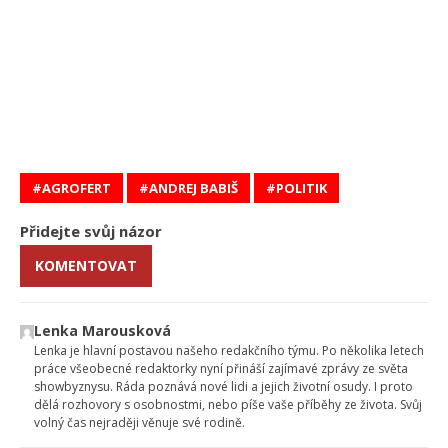
AGROFERT
ANDREJ BABIŠ
POLITIK
Přidejte svůj názor
KOMENTOVAT
Lenka Marousková
Lenka je hlavní postavou našeho redakčního týmu. Po několika letech
práce všeobecné redaktorky nyní přináší zajímavé zprávy ze světa
showbyznysu. Ráda poznává nové lidi a jejich životní osudy. I proto
dělá rozhovory s osobnostmi, nebo píše vaše příběhy ze života. Svůj
volný čas nejraději věnuje své rodině.