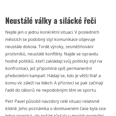
Neustálé války a silácké řeči
Nejde jen o jednu konkrétní situaci. V posledních
měsících se podobný styl komunikace objevuje
neustále dokola. Tvrdé výroky, zesměšňování
protivníků, neustálé konflikty. Najde se opravdu
hodně politiků, kteří zakládají svůj politický styl na
konfrontaci, jež připomíná spíš permanentní
předvolební kampaň. Hádají se, kdo je větší lhář a
komu víc záleží na lidech. A příznivci se pak začínají
řadit do táborů ne nepodobným těm ve sportu.
Petr Pavel působil navzdory celé situaci relativně
klidně. Jeho poznámka o domluveném čase byla sice
lehce ironická, ale pořád zůstala v mezích normální