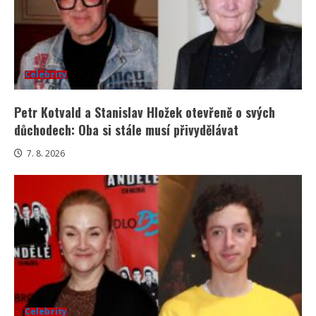
Celebrity
Petr Kotvald a Stanislav Hložek otevřeně o svých
důchodech: Oba si stále musí přivydělávat
7. 8. 2026
Celebrity