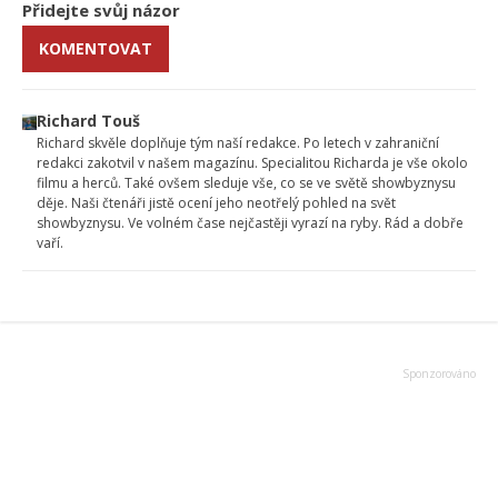
Přidejte svůj názor
KOMENTOVAT
Richard Touš
Richard skvěle doplňuje tým naší redakce. Po letech v zahraniční
redakci zakotvil v našem magazínu. Specialitou Richarda je vše okolo
filmu a herců. Také ovšem sleduje vše, co se ve světě showbyznysu
děje. Naši čtenáři jistě ocení jeho neotřelý pohled na svět
showbyznysu. Ve volném čase nejčastěji vyrazí na ryby. Rád a dobře
vaří.