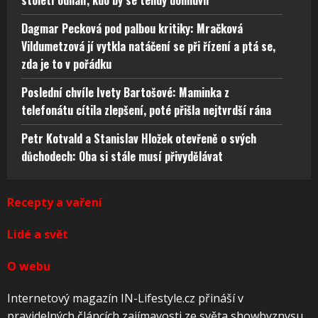
století odhalí, kdo by se tehdy domluvil
Dagmar Pecková pod palbou kritiky: Mračková
Vildumetzová jí vytkla natáčení se při řízení a ptá se,
zda je to v pořádku
Poslední chvíle Ivety Bartošové: Maminka z
telefonátu cítila zlepšení, poté přišla nejtvrdší rána
Petr Kotvald a Stanislav Hložek otevřeně o svých
důchodech: Oba si stále musí přivydělávat
Recepty a vaření
Lidé a svět
O webu
Internetový magazín IN-Lifestyle.cz přináší v
pravidelných článcích zajímavosti ze světa showbyznysu