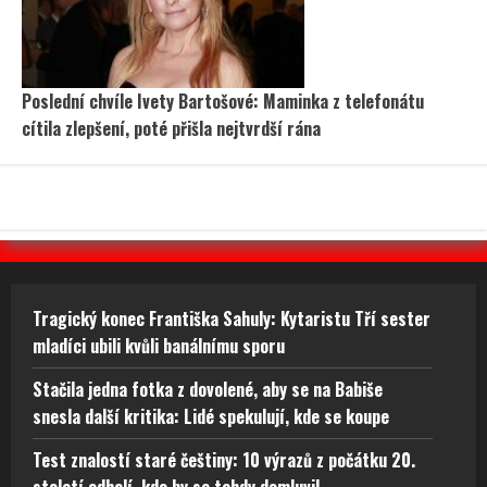
Poslední chvíle Ivety Bartošové: Maminka z telefonátu
cítila zlepšení, poté přišla nejtvrdší rána
Tragický konec Františka Sahuly: Kytaristu Tří sester
mladíci ubili kvůli banálnímu sporu
Stačila jedna fotka z dovolené, aby se na Babiše
snesla další kritika: Lidé spekulují, kde se koupe
Test znalostí staré češtiny: 10 výrazů z počátku 20.