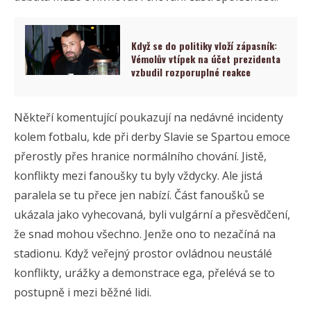
Když se do politiky vloží zápasník:
Vémolův vtípek na účet prezidenta
vzbudil rozporuplné reakce
Někteří komentující poukazují na nedávné incidenty
kolem fotbalu, kde při derby Slavie se Spartou emoce
přerostly přes hranice normálního chování. Jistě,
konflikty mezi fanoušky tu byly vždycky. Ale jistá
paralela se tu přece jen nabízí. Část fanoušků se
ukázala jako vyhecovaná, byli vulgární a přesvědčení,
že snad mohou všechno. Jenže ono to nezačíná na
stadionu. Když veřejný prostor ovládnou neustálé
konflikty, urážky a demonstrace ega, přelévá se to
postupně i mezi běžné lidi.