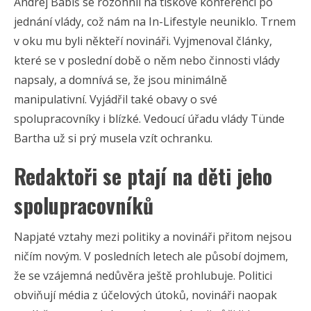
Andrej Babiš se rozohnil na tiskové konferenci po
jednání vlády, což nám na In-Lifestyle neuniklo. Trnem
v oku mu byli někteří novináři. Vyjmenoval články,
které se v poslední době o něm nebo činnosti vlády
napsaly, a domnívá se, že jsou minimálně
manipulativní. Vyjádřil také obavy o své
spolupracovníky i blízké. Vedoucí úřadu vlády Tünde
Bartha už si prý musela vzít ochranku.
Redaktoři se ptají na děti jeho
spolupracovníků
Napjaté vztahy mezi politiky a novináři přitom nejsou
ničím novým. V posledních letech ale působí dojmem,
že se vzájemná nedůvěra ještě prohlubuje. Politici
obviňují média z účelových útoků, novináři naopak