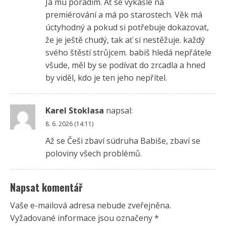
Já mu poradím. Ať se vykašle na
premiérování a má po starostech. Věk má
úctyhodný a pokud si potřebuje dokazovat,
že je ještě chudý, tak ať si nestěžuje. každý
svého štěstí strůjcem. babiš hledá nepřátele
všude, měl by se podívat do zrcadla a hned
by viděl, kdo je ten jeho nepřítel.
Karel Stoklasa
napsal:
8. 6. 2026 (14:11)
Až se Češi zbaví súdruha Babiše, zbaví se
poloviny všech problémů.
Napsat komentář
Vaše e-mailová adresa nebude zveřejněna.
Vyžadované informace jsou označeny
*