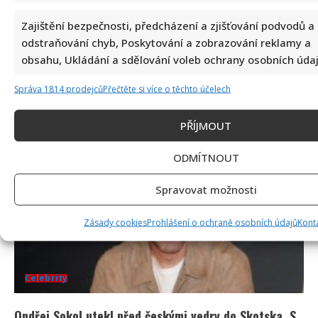
Celebrity
Zajištění bezpečnosti, předcházení a zjišťování podvodů a
odstraňování chyb, Poskytování a zobrazování reklamy a
Jak bydlí Jan Bendig: Domov známého zpěváka
obsahu, Ukládání a sdělování voleb ochrany osobních údaj
nepůsobí nijak přepychově, zaujme spíše svou
Správa 1814 prodejců
Přečtěte si více o těchto účelech
osobností
9. 8. 2026
PŘÍJMOUT
ODMÍTNOUT
Spravovat možnosti
Zásady cookies
Prohlášení o ochraně osobních údajů
Kont
Celebrity
Ondřej Sokol utekl před českými vedry do Skotska. S