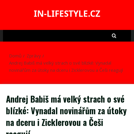
Skip
to
IN-LIFESTYLE.CZ
content
Domů
Zprávy
Andrej Babiš má velký strach o své blízké: Vynadal
novinářům za útoky na dceru i Zicklerovou a Češi reagují
Andrej Babiš má velký strach o své
blízké: Vynadal novinářům za útoky
na dceru i Zicklerovou a Češi
reagují