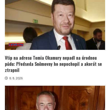
Celebrity
Vtip na adresu Tomia Okamury nepadl na úrodnou
půdu: Předseda Sněmovny ho nepochopil a akorát se
ztrapnil
8. 8. 2026