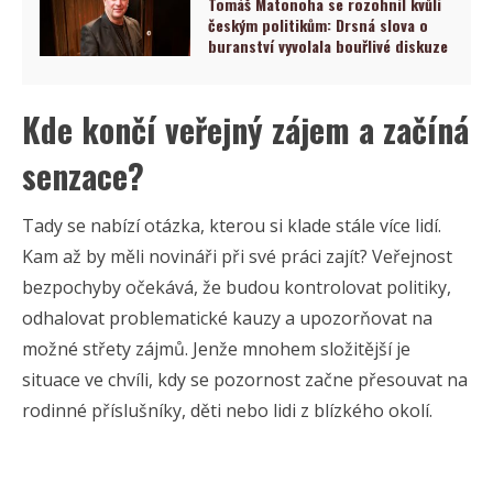
Tomáš Matonoha se rozohnil kvůli
českým politikům: Drsná slova o
buranství vyvolala bouřlivé diskuze
Kde končí veřejný zájem a začíná
senzace?
Tady se nabízí otázka, kterou si klade stále více lidí.
Kam až by měli novináři při své práci zajít? Veřejnost
bezpochyby očekává, že budou kontrolovat politiky,
odhalovat problematické kauzy a upozorňovat na
možné střety zájmů. Jenže mnohem složitější je
situace ve chvíli, kdy se pozornost začne přesouvat na
rodinné příslušníky, děti nebo lidi z blízkého okolí.