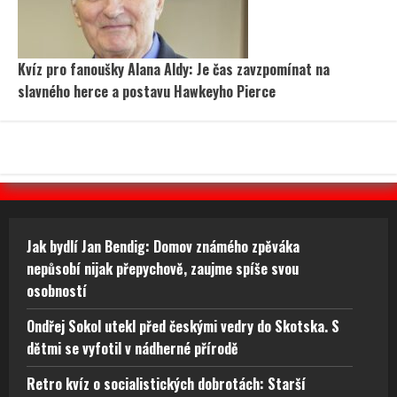
Kvíz pro fanoušky Alana Aldy: Je čas zavzpomínat na
slavného herce a postavu Hawkeyho Pierce
Jak bydlí Jan Bendig: Domov známého zpěváka
nepůsobí nijak přepychově, zaujme spíše svou
osobností
Ondřej Sokol utekl před českými vedry do Skotska. S
dětmi se vyfotil v nádherné přírodě
Retro kvíz o socialistických dobrotách: Starší