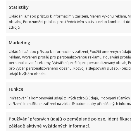
Webová stránka
Statistiky
Ukládání a/nebo přístup k informacím v zařízení, Měření výkonu reklam, 
obsahu, Porozumění publiku prostřednictvím statistik nebo kombinací úd
Uložit do prohlížeče jméno, e-mail a webovou
zdrojů.
stránku pro budoucí komentáře.
Marketing
Ukládání a/nebo přístup k informacím v zařízení, Použití omezených údajů
reklam, Vytváření profilů pro personalizovanou reklamu, Používání profilů
personalizované reklamy, Vytváření profilů pro personalizovaný obsah, Po
pro výběr personalizovaného obsahu, Rozvoj a zlepšování služeb, Použi
SOUVISEJÍCÍ ČLÁNKY
údajů k výběru obsahu.
Funkce
Přiřazování a kombinování údajů z jiných zdrojů údajů, Propojení různých
zařízení, Identifikace zařízení na základě automaticky přenášených informa
Používání přesných údajů o zeměpisné poloze, Identifikace
základě aktivně vyžádaných informací.