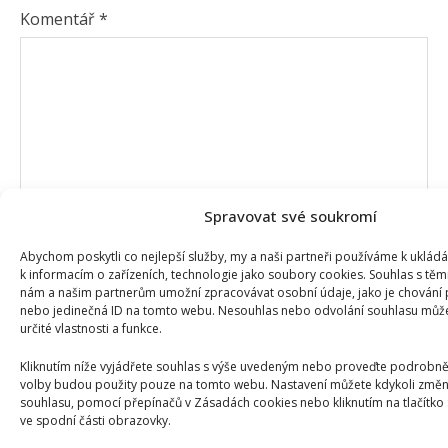
Komentář
*
Spravovat své soukromí
Abychom poskytli co nejlepší služby, my a naši partneři používáme k uklád
k informacím o zařízeních, technologie jako soubory cookies. Souhlas s těm
nám a našim partnerům umožní zpracovávat osobní údaje, jako je chování 
Jméno
*
nebo jedinečná ID na tomto webu. Nesouhlas nebo odvolání souhlasu může 
určité vlastnosti a funkce.
Kliknutím níže vyjádřete souhlas s výše uvedeným nebo proveďte podrobněj
E-mail
*
volby budou použity pouze na tomto webu. Nastavení můžete kdykoli změni
souhlasu, pomocí přepínačů v Zásadách cookies nebo kliknutím na tlačítko
ve spodní části obrazovky.