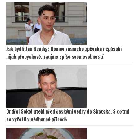
Jak bydlí Jan Bendig: Domov známého zpěváka nepůsobí
nijak přepychově, zaujme spíše svou osobností
Ondřej Sokol utekl před českými vedry do Skotska. S dětmi
se vyfotil v nádherné přírodě