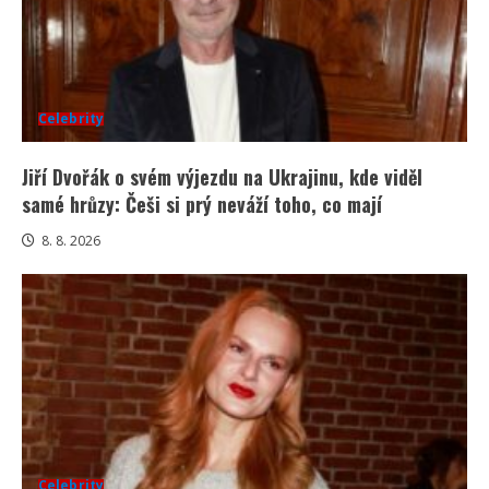
Celebrity
Jiří Dvořák o svém výjezdu na Ukrajinu, kde viděl
samé hrůzy: Češi si prý neváží toho, co mají
8. 8. 2026
Celebrity