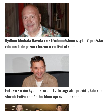
Bydlení Michala Davida ve středomořském stylu: V pražské
vile ma k dispozici i bazén a vnitřní atrium
Fotokvíz o českých hercích: 10 fotografií prověří, kdo zná
slavné tváře domácího filmu opravdu dokonale