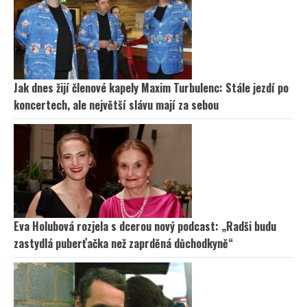
Jak dnes žijí členové kapely Maxim Turbulenc: Stále jezdí po
koncertech, ale největší slávu mají za sebou
Eva Holubová rozjela s dcerou nový podcast: „Radši budu
zastydlá puberťačka než zaprděná důchodkyně“