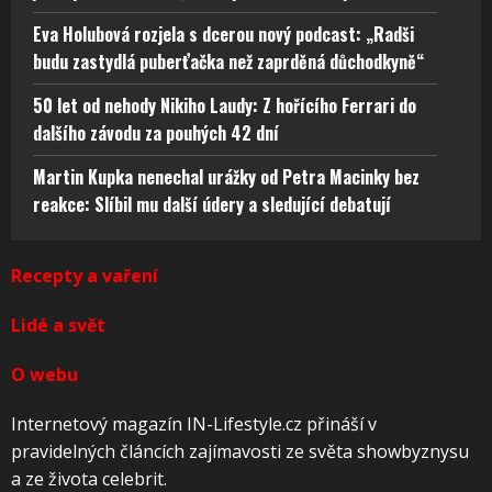
Eva Holubová rozjela s dcerou nový podcast: „Radši
budu zastydlá puberťačka než zaprděná důchodkyně“
50 let od nehody Nikiho Laudy: Z hořícího Ferrari do
dalšího závodu za pouhých 42 dní
Martin Kupka nenechal urážky od Petra Macinky bez
reakce: Slíbil mu další údery a sledující debatují
Recepty a vaření
Lidé a svět
O webu
Internetový magazín IN-Lifestyle.cz přináší v
pravidelných článcích zajímavosti ze světa showbyznysu
a ze života celebrit.