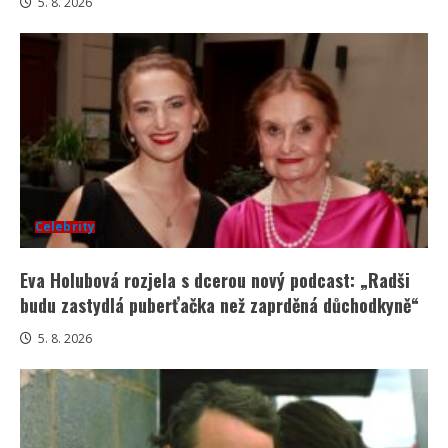
5. 8. 2026
Celebrity
Eva Holubová rozjela s dcerou nový podcast: „Radši
budu zastydlá puberťačka než zaprděná důchodkyně“
5. 8. 2026