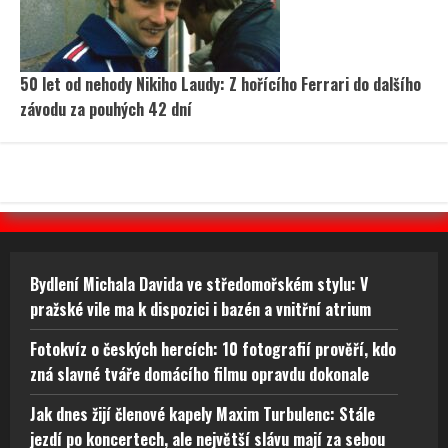
50 let od nehody Nikiho Laudy: Z hořícího Ferrari do dalšího
závodu za pouhých 42 dní
Bydlení Michala Davida ve středomořském stylu: V
pražské vile ma k dispozici i bazén a vnitřní atrium
Fotokvíz o českých hercích: 10 fotografií prověří, kdo
zná slavné tváře domácího filmu opravdu dokonale
Jak dnes žijí členové kapely Maxim Turbulenc: Stále
jezdí po koncertech, ale největší slávu mají za sebou