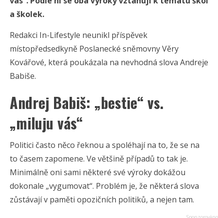
vás“. Podle ní se oba výroky vztahují k tématu škol
a školek.
Redakci In-Lifestyle neunikl příspěvek
místopředsedkyně Poslanecké sněmovny Věry
Kovářové, která poukázala na nevhodná slova Andreje
Babiše.
Andrej Babiš: „bestie“ vs.
„miluju vás“
Politici často něco řeknou a spoléhají na to, že se na
to časem zapomene. Ve většině případů to tak je.
Minimálně oni sami některé své výroky dokážou
dokonale „vygumovat“. Problém je, že některá slova
zůstávají v paměti opozičních politiků, a nejen tam.