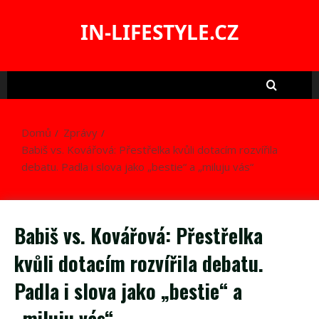
Skip
to
IN-LIFESTYLE.CZ
content
Domů
Zprávy
Babiš vs. Kovářová: Přestřelka kvůli dotacím rozvířila
debatu. Padla i slova jako „bestie“ a „miluju vás“
Babiš vs. Kovářová: Přestřelka
kvůli dotacím rozvířila debatu.
Padla i slova jako „bestie“ a
„miluju vás“