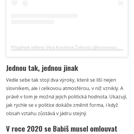
Příspěvek sdílený Věra Kovářová Železná (@kovarovazelezna)
Jednou tak, jednou jinak
Vedle sebe tak stojí dva výroky, které se liší nejen
slovníkem, ale i celkovou atmosférou, v níž vznikly. A
právě v tom je možná jejich politická hodnota. Ukazují,
jak rychle se v politice dokáže změnit forma, i když
obsah vztahu zůstává v jádru stejný.
V roce 2020 se Babiš musel omlouvat