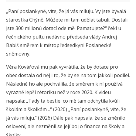
„Paní poslankyně, víte, že já vás miluju. Vy jste bývalá
starostka Chýně. Můžete mi tam udělat tabuli. Dostali
jste 300 milionů dotací ode mě. Pamatujete?“ řekl u
řečnického pultu nedávno předseda vlády Andrej
Babiš směrem k místopředsedkyni Poslanecké
sněmovny.
Věra Kovářová mu pak vyvrátila, že by dotace pro
obec dostala od něj i to, že by se na tom jakkoli podílel.
Následně ho ale pochválila, že směrem k ní používá
výrazně lepší rétoriku než v roce 2020. K videu
napsala: „Tady ta bestie, co mě tam odchytila kvůli
školám a školkám…“ (2020) „Paní poslankyně, víte, že
já vás miluju.“ (2026) Dále pak napsala, že se změnilo
oslovení, ale nezměnil se její boj o finance na školy a
školky.