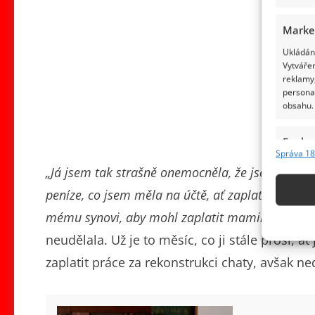
Marke
Ukládání
Vytvářen
reklamy,
persona
obsahu.
Funkc
Správa 18
Přiřazov
„Já jsem tak strašně onemocněla, že jsem mysle
Identifi
peníze, co jsem měla na účtě, ať zaplatí dělníkov
Použív
mému synovi, aby mohl zaplatit maminčin pohř
základ
neudělala. Už je to měsíc, co ji stále prosí, a
zaplatit práce za rekonstrukci chaty, avšak ne
Zajišt
odstra
obsahu