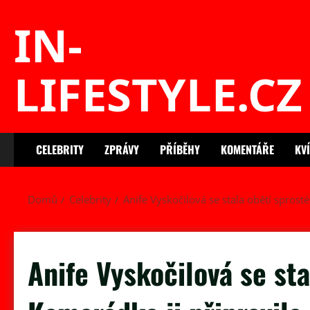
Skip
IN-
to
content
LIFESTYLE.CZ
CELEBRITY
ZPRÁVY
PŘÍBĚHY
KOMENTÁŘE
KV
Domů
Celebrity
Anife Vyskočilová se stala obětí sprost
Anife Vyskočilová se sta