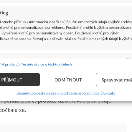
ting
 a/nebo přístup k informacím v zařízení, Použití omezených údajů k výběru rekla
í profilů pro personalizovanou reklamu, Používání profilů k výběru personalizov
 Vytváření profilů pro personalizovaný obsah, Používání profilů pro výběr
lizovaného obsahu, Rozvoj a zlepšování služeb, Použití omezených údajů k výběr
e
Vždy
14 prodejců
Přečtěte si více o těchto účelech
ání a kombinování údajů z jiných zdrojů údajů, Propojení různých zařízení,
la, že umřu. Tak jsem kamarádce poslala všechny
kace zařízení na základě automaticky přenášených informací.
PŘÍJMOUT
ODMÍTNOUT
Spravovat mož
i, který mi rekonstruuje chatičku a ať pošle peníze
ání přesných údajů o zeměpisné poloze, Identifikace zařízení n
eb,“
líčí. Jenomže povedená kamarádka nic z toho
Zásady cookies
Prohlášení o ochraně osobních údajů
Kontakt
ě aktivně vyžádaných informací.
ť jí peníze pošle, protože už opravdu potřebuje
dočkala se.
ění bezpečnosti, předcházení a zjišťování podvodů a
ňování chyb, Poskytování a zobrazování reklamy a
Vždy
, Ukládání a sdělování voleb ochrany osobních údajů.