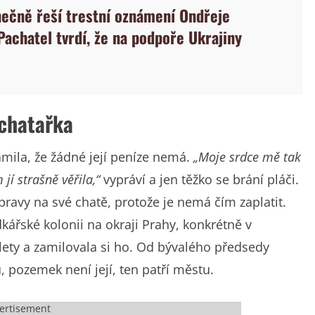
nečně řeší trestní oznámení Ondřeje
Pachatel tvrdí, že na podpoře Ukrajiny
 chatařka
mila, že žádné její peníze nemá.
„Moje srdce mě tak
jí strašně věřila,“
vypráví a jen těžko se brání pláči.
avy na své chatě, protože je nemá čím zaplatit.
kářské kolonii na okraji Prahy, konkrétně v
 lety a zamilovala si ho. Od bývalého předsedy
, pozemek není její, ten patří městu.
ertisement