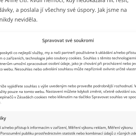
 Anife cítí. Kvůli nemoci, kdy nedokázala nic řešit,
dávky, a poslala jí všechny své úspory. Jak jsme na
e nikdy neviděla.
m
Spravovat své soukromí
oskytli co nejlepší služby, my a naši partneři používáme k ukládání a/nebo příst
velkým životním ponaučením, o které se podělila na
m o zařízeních, technologie jako soubory cookies. Souhlas s těmito technologiem
s na filmový festival v Karlových Varech, jenže na
tnerům umožní zpracovávat osobní údaje, jako je chování při procházení nebo j
to webu. Nesouhlas nebo odvolání souhlasu může nepříznivě ovlivnit určité vlastn
 totiž okradla o všechny úspory.
„Nesuď lidi podle
já, ale neeee, spletla jsem se,“
popisuje, jak ke své
 níže vyjádřete souhlas s výše uvedeným nebo proveďte podrobnější rozhodnutí. 
žity pouze na tomto webu. Nastavení můžete kdykoli změnit, včetně odvolání so
epínačů v Zásadách cookies nebo kliknutím na tlačítko Spravovat souhlas ve spod
.
tiky
 a/nebo přístup k informacím v zařízení, Měření výkonu reklam, Měření výkonu
Porozumění publiku prostřednictvím statistik nebo kombinací údajů z různých zdr