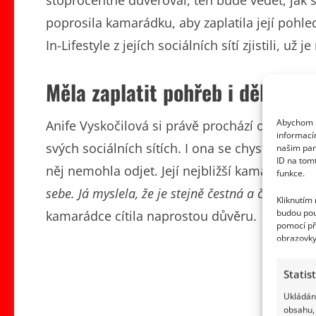
stoprocentně důvěřoval, ten bude vědět, jak se
poprosila kamarádku, aby zaplatila její pohle
In-Lifestyle z jejích sociálních sítí zjistili, už j
Měla zaplatit pohřeb i dělníků
Abychom p
Anife Vyskočilová si právě prochází opravdu 
informací
svých sociálních sítích. I ona se chystala leto
našim par
ID na tom
něj nemohla odjet. Její nejbližší kamarádka ji
funkce.
sebe. Já myslela, že je stejně čestná a čistá jako 
Kliknutím
budou pou
kamarádce cítila naprostou důvěru.
pomocí př
obrazovky
Statis
Ukládání
obsahu, 