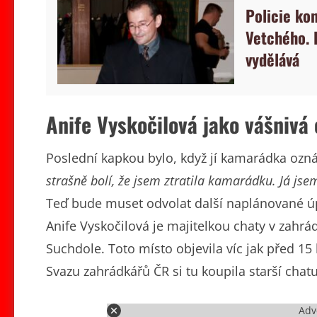
Policie ko
Vetchého. 
vydělává
Anife Vyskočilová jako vášnivá
Poslední kapkou bylo, když jí kamarádka ozná
strašně bolí, že jsem ztratila kamarádku. Já jsem 
Teď bude muset odvolat další naplánované úpr
Anife Vyskočilová je majitelkou chaty v zahrád
Suchdole. Toto místo objevila víc jak před 15
Svazu zahrádkářů ČR si tu koupila starší chatu
Adv