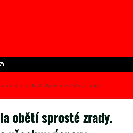
ÍZY
é zrady. Kamarádka ji připravila o všechny úspory
la obětí sprosté zrady.