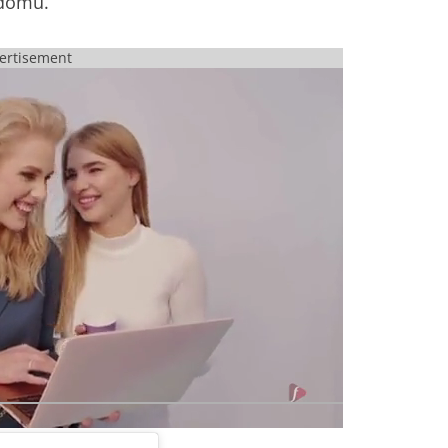
 domu.
ertisement