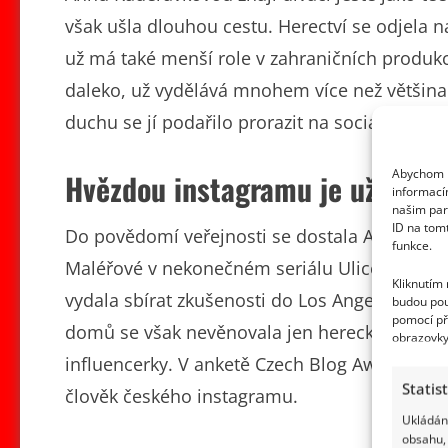
však ušla dlouhou cestu. Herectví se odjela 
už má také menší role v zahraničních produk
daleko, už vydělává mnohem více než většina 
duchu se jí podařilo prorazit na sociálních sí
Abychom p
Hvězdou instagramu je už deset
informací
našim par
ID na tom
Do povědomí veřejnosti se dostala Anna Kadeř
funkce.
Maléřové v nekonečném seriálu Ulice. Tady na
Kliknutím
vydala sbírat zkušenosti do Los Angeles, kde 
budou pou
pomocí př
domů se však nevěnovala jen herecké kariéře, a
obrazovky
influencerky. V anketě Czech Blog Awards 2017
Statis
člověk českého instagramu.
Ukládání
obsahu, 