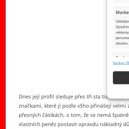
Marke
Ukládání
Vytvářen
reklamy,
persona
obsahu.
Funkc
Správa 18
Přiřazov
Identifi
Použív
základ
Dnes její profil sleduje přes tři sta tisíc lidí
značkami, které jí podle všho přinášejí velmi
Zajišt
přesných částkách, o tom, že se nemá špatně, 
odstra
vlastních peněz postavit opravdu nákladný d
obsahu