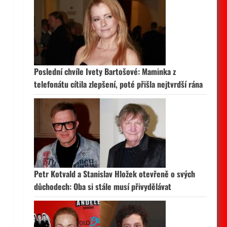
Poslední chvíle Ivety Bartošové: Maminka z
telefonátu cítila zlepšení, poté přišla nejtvrdší rána
Petr Kotvald a Stanislav Hložek otevřeně o svých
důchodech: Oba si stále musí přivydělávat