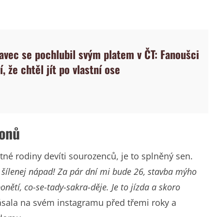
avec se pochlubil svým platem v ČT: Fanoušci
í, že chtěl jít po vlastní ose
ionů
né rodiny devíti sourozenců, je to splněný sen.
o šílenej nápad! Za pár dní mi bude 26, stavba mýho
ětí, co-se-tady-sakra-děje. Je to jízda a skoro
ásala na svém instagramu před třemi roky a