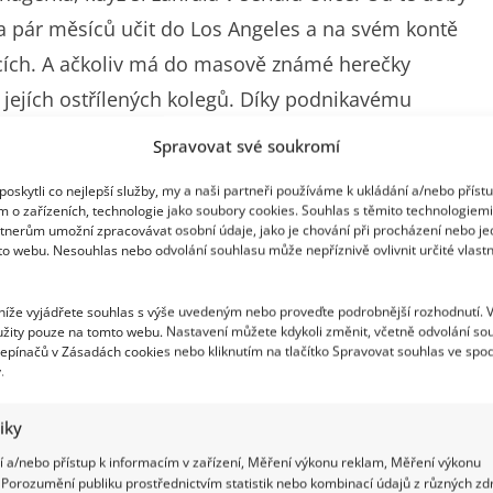
na pár měsíců učit do Los Angeles a na svém kontě
cích. A ačkoliv má do masově známé herečky
jejích ostřílených kolegů. Díky podnikavému
tích, což nám na In-Lifestyle samozřejmě neuniklo.
Spravovat své soukromí
oskytli co nejlepší služby, my a naši partneři používáme k ukládání a/nebo příst
 let
m o zařízeních, technologie jako soubory cookies. Souhlas s těmito technologiem
tnerům umožní zpracovávat osobní údaje, jako je chování při procházení nebo j
to webu. Nesouhlas nebo odvolání souhlasu může nepříznivě ovlivnit určité vlastn
ávková už jako teenagerka, díky roli Roziny
konec zakotvila na dva roky. Po maturitě se však
 níže vyjádřete souhlas s výše uvedeným nebo proveďte podrobnější rozhodnutí. 
několik měsíců studovala herectví. Po návratu
žity pouze na tomto webu. Nastavení můžete kdykoli změnit, včetně odvolání so
epínačů v Zásadách cookies nebo kliknutím na tlačítko Spravovat souhlas ve spod
le velmi slušně se jí podařilo prosadit také v roli
.
 byla dokonce zvolena jako třetí nejvlivnější
tiky
 a/nebo přístup k informacím v zařízení, Měření výkonu reklam, Měření výkonu
Porozumění publiku prostřednictvím statistik nebo kombinací údajů z různých zdr