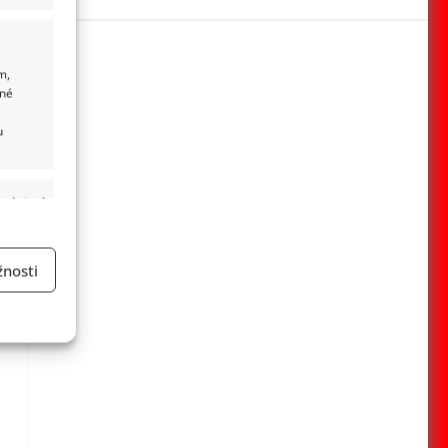
m,
ané
u
 aktivní
nosti
a
 aktivní