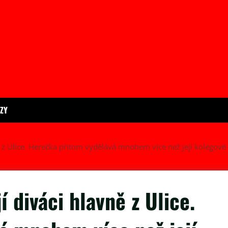
ÍZY
 z Ulice. Herečka přitom vydělává mnohem více než její kolegové
 diváci hlavně z Ulice.