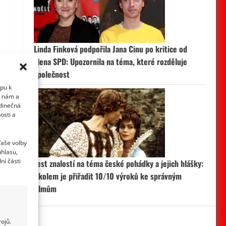
Linda Finková podpořila Jana Cinu po kritice od
člena SPD: Upozornila na téma, které rozděluje
společnost
upu k
i nám a
edinečná
osti a
Vaše volby
uhlasu,
ní části
Test znalostí na téma české pohádky a jejich hlášky:
Úkolem je přiřadit 10/10 výroků ke správným
filmům
ojů.