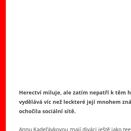
Herectví miluje, ale zatím nepatří k těm 
vydělává víc než leckteré její mnohem zn
ochočila sociální sítě.
Annu Kadeřávkovou znají diváci ještě jako tee