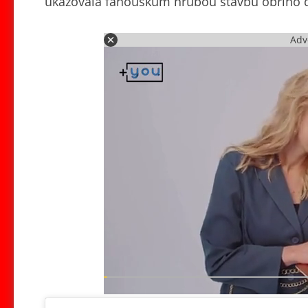
ukazovala fanouškům hrubou stavbu obřího
Adv