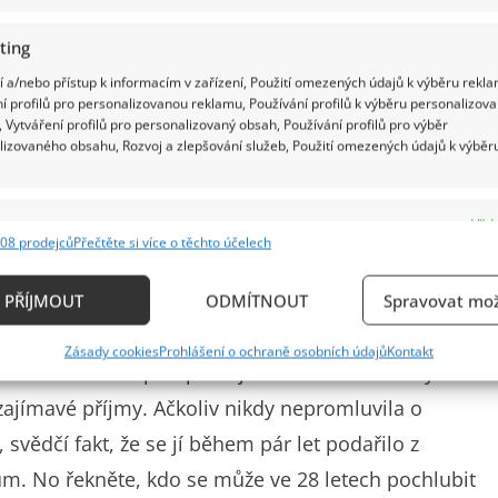
ting
 a/nebo přístup k informacím v zařízení, Použití omezených údajů k výběru rekla
í profilů pro personalizovanou reklamu, Používání profilů k výběru personalizov
 Vytváření profilů pro personalizovaný obsah, Používání profilů pro výběr
lizovaného obsahu, Rozvoj a zlepšování služeb, Použití omezených údajů k výběr
e
Vždy
08 prodejců
Přečtěte si více o těchto účelech
ání a kombinování údajů z jiných zdrojů údajů, Propojení různých zařízení,
kace zařízení na základě automaticky přenášených informací.
PŘÍJMOUT
ODMÍTNOUT
Spravovat mož
ání přesných údajů o zeměpisné poloze, Identifikace zařízení n
Zásady cookies
Prohlášení o ochraně osobních údajů
Kontakt
ě aktivně požadovaných informací.
 a mladá herečka spolupracuje s módními i lifestyle
 zajímavé příjmy. Ačkoliv nikdy nepromluvila o
ění bezpečnosti, předcházení a zjišťování podvodů a
svědčí fakt, že se jí během pár let podařilo z
ňování chyb, Poskytování a zobrazování reklamy a
Vždy
ům. No řekněte, kdo se může ve 28 letech pochlubit
, Ukládání a sdělování voleb ochrany osobních údajů.