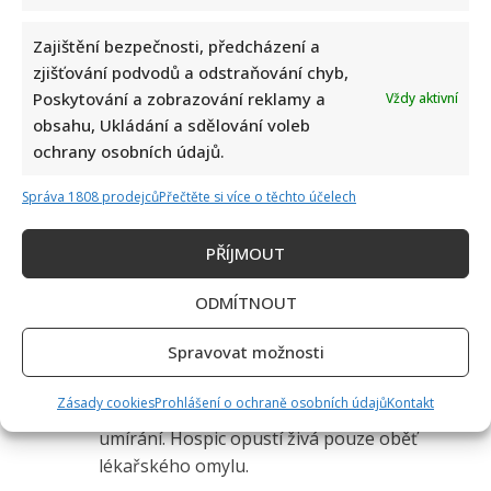
Zajištění bezpečnosti, předcházení a
zjišťování podvodů a odstraňování chyb,
Poskytování a zobrazování reklamy a
Vždy aktivní
obsahu, Ukládání a sdělování voleb
ochrany osobních údajů.
Správa 1808 prodejců
Přečtěte si více o těchto účelech
1 čtenářský názor na “
Drsný vzkaz Anny
PŘÍJMOUT
Slováčkové médiím: Píší o ní nepravdivé
informace, které ji značně rozčílily
”
ODMÍTNOUT
vankr
napsal:
Spravovat možnosti
8. 3. 2025 (9:13)
Zásady cookies
Prohlášení o ochraně osobních údajů
Kontakt
Bohužel, paliativní péče pouze zpříjemňuje
umírání. Hospic opustí živá pouze oběť
lékařského omylu.