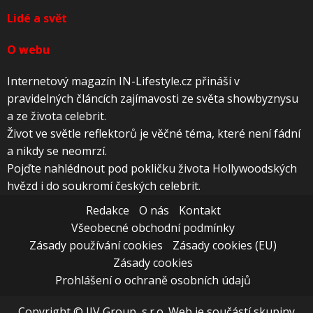
Lidé a svět
O webu
Internetový magazín IN-Lifestyle.cz přináší v
pravidelných článcích zajímavosti ze světa showbyznysu
a ze života celebrit.
Život ve světle reflektorů je věčné téma, které není fádní
a nikdy se neomrzí.
Pojďte nahlédnout pod pokličku života Hollywoodských
hvězd i do soukromí českých celebrit.
Redakce
O nás
Kontakt
Všeobecné obchodní podmínky
Zásady používání cookies
Zásady cookies (EU)
Zásady cookies
Prohlášení o ochraně osobních údajů
Copyright © JJV Group, s.r.o. Web je součástí skupiny