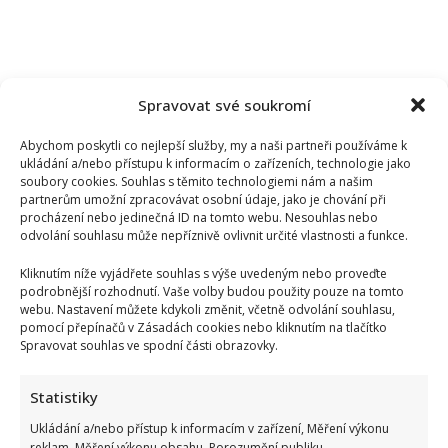
Spravovat své soukromí
Abychom poskytli co nejlepší služby, my a naši partneři používáme k
ukládání a/nebo přístupu k informacím o zařízeních, technologie jako
soubory cookies. Souhlas s těmito technologiemi nám a našim
partnerům umožní zpracovávat osobní údaje, jako je chování při
procházení nebo jedinečná ID na tomto webu. Nesouhlas nebo
odvolání souhlasu může nepříznivě ovlivnit určité vlastnosti a funkce.
Kliknutím níže vyjádřete souhlas s výše uvedeným nebo proveďte
podrobnější rozhodnutí. Vaše volby budou použity pouze na tomto
webu. Nastavení můžete kdykoli změnit, včetně odvolání souhlasu,
pomocí přepínačů v Zásadách cookies nebo kliknutím na tlačítko
Spravovat souhlas ve spodní části obrazovky.
Statistiky
Ukládání a/nebo přístup k informacím v zařízení, Měření výkonu
reklam, Měření výkonu obsahu, Porozumění publiku