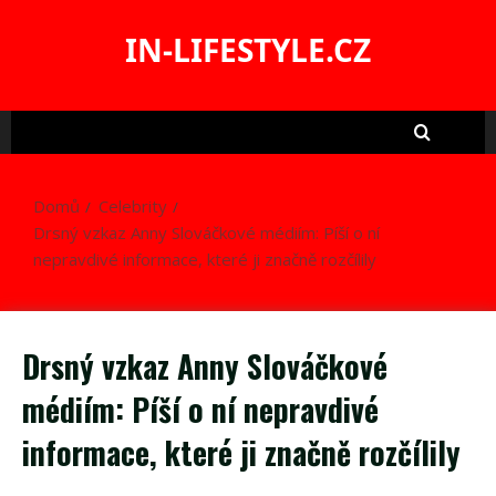
Skip
to
IN-LIFESTYLE.CZ
content
Domů
Celebrity
Drsný vzkaz Anny Slováčkové médiím: Píší o ní
nepravdivé informace, které ji značně rozčílily
Drsný vzkaz Anny Slováčkové
médiím: Píší o ní nepravdivé
informace, které ji značně rozčílily