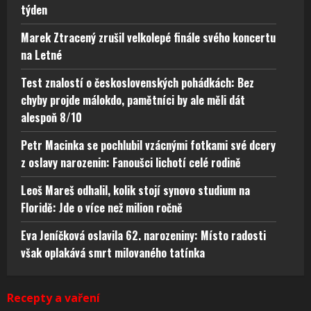
týden
Marek Ztracený zrušil velkolepé finále svého koncertu
na Letné
Test znalostí o československých pohádkách: Bez
chyby projde málokdo, pamětníci by ale měli dát
alespoň 8/10
Petr Macinka se pochlubil vzácnými fotkami své dcery
z oslavy narozenin: Fanoušci lichotí celé rodině
Leoš Mareš odhalil, kolik stojí synovo studium na
Floridě: Jde o více než milion ročně
Eva Jeníčková oslavila 62. narozeniny: Místo radosti
však oplakává smrt milovaného tatínka
Recepty a vaření