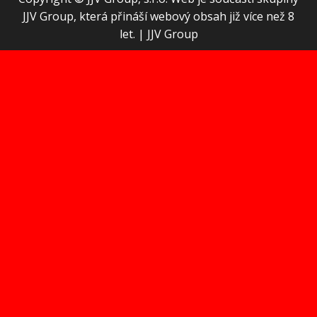
JJV Group, která přináší webový obsah již více než 8
let.
|
JJV Group