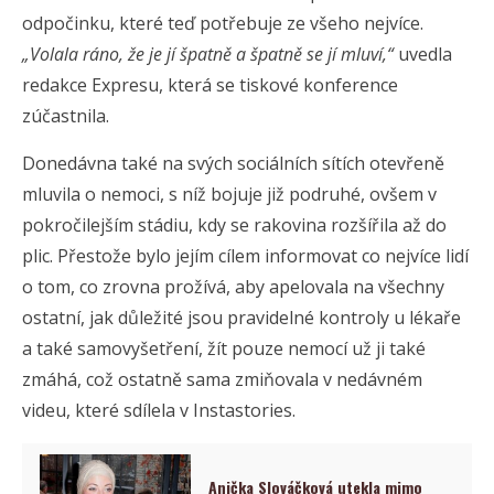
odpočinku, které teď potřebuje ze všeho nejvíce.
„Volala ráno, že je jí špatně a špatně se jí mluví,“
uvedla
redakce Expresu, která se tiskové konference
zúčastnila.
Donedávna také na svých sociálních sítích otevřeně
mluvila o nemoci, s níž bojuje již podruhé, ovšem v
pokročilejším stádiu, kdy se rakovina rozšířila až do
plic. Přestože bylo jejím cílem informovat co nejvíce lidí
o tom, co zrovna prožívá, aby apelovala na všechny
ostatní, jak důležité jsou pravidelné kontroly u lékaře
a také samovyšetření, žít pouze nemocí už ji také
zmáhá, což ostatně sama zmiňovala v nedávném
videu, které sdílela v Instastories.
Anička Slováčková utekla mimo