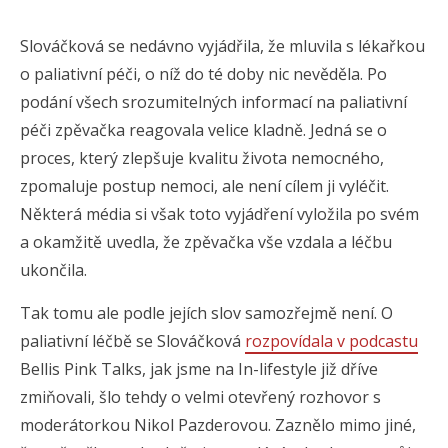
Slováčková se nedávno vyjádřila, že mluvila s lékařkou
o paliativní péči, o níž do té doby nic nevěděla. Po
podání všech srozumitelných informací na paliativní
péči zpěvačka reagovala velice kladně. Jedná se o
proces, který zlepšuje kvalitu života nemocného,
zpomaluje postup nemoci, ale není cílem ji vyléčit.
Některá média si však toto vyjádření vyložila po svém
a okamžitě uvedla, že zpěvačka vše vzdala a léčbu
ukončila.
Tak tomu ale podle jejích slov samozřejmě není. O
paliativní léčbě se Slováčková
rozpovídala v podcastu
Bellis Pink Talks, jak jsme na In-lifestyle již dříve
zmiňovali, šlo tehdy o velmi otevřený rozhovor s
moderátorkou Nikol Pazderovou. Zaznělo mimo jiné,