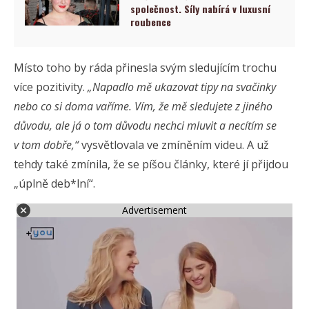
společnost. Síly nabírá v luxusní
roubence
Místo toho by ráda přinesla svým sledujícím trochu
více pozitivity.
„Napadlo mě ukazovat tipy na svačinky
nebo co si doma vaříme. Vím, že mě sledujete z jiného
důvodu, ale já o tom důvodu nechci mluvit a necítím se
v tom dobře,“
vysvětlovala ve zmíněním videu. A už
tehdy také zmínila, že se píšou články, které jí přijdou
„úplně deb*lní“.
Advertisement