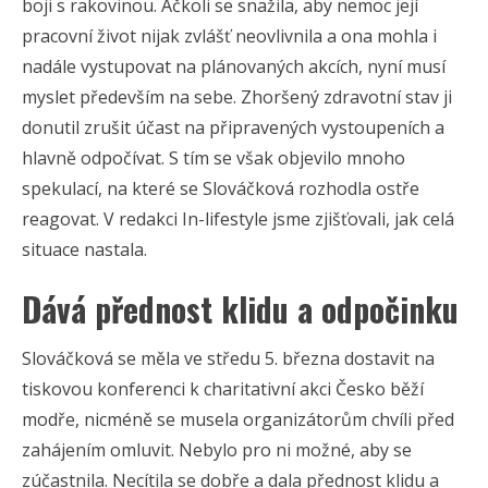
boji s rakovinou. Ačkoli se snažila, aby nemoc její
pracovní život nijak zvlášť neovlivnila a ona mohla i
nadále vystupovat na plánovaných akcích, nyní musí
myslet především na sebe. Zhoršený zdravotní stav ji
donutil zrušit účast na připravených vystoupeních a
hlavně odpočívat. S tím se však objevilo mnoho
spekulací, na které se Slováčková rozhodla ostře
reagovat. V redakci In-lifestyle jsme zjišťovali, jak celá
situace nastala.
Dává přednost klidu a odpočinku
Slováčková se měla ve středu 5. března dostavit na
tiskovou konferenci k charitativní akci Česko běží
modře, nicméně se musela organizátorům chvíli před
zahájením omluvit. Nebylo pro ni možné, aby se
zúčastnila. Necítila se dobře a dala přednost klidu a