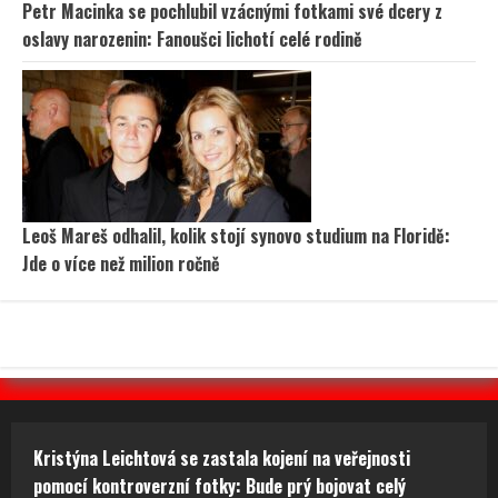
Petr Macinka se pochlubil vzácnými fotkami své dcery z
oslavy narozenin: Fanoušci lichotí celé rodině
Leoš Mareš odhalil, kolik stojí synovo studium na Floridě:
Jde o více než milion ročně
Kristýna Leichtová se zastala kojení na veřejnosti
pomocí kontroverzní fotky: Bude prý bojovat celý