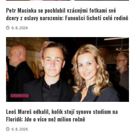
Petr Macinka se pochlubil vzácnými fotkami své
dcery z oslavy narozenin: Fanoušci lichotí celé rodině
6. 8. 2026
Celebrity
Leoš Mareš odhalil, kolik stojí synovo studium na
Floridě: Jde o více než milion ročně
6. 8. 2026