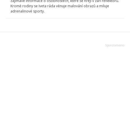
zajímavé informace o osobnostech, které se hřejí v záři reflektorů.
Kromě rodiny se Iveta ráda věnuje malování obrazů a miluje
adrenalinové sporty.