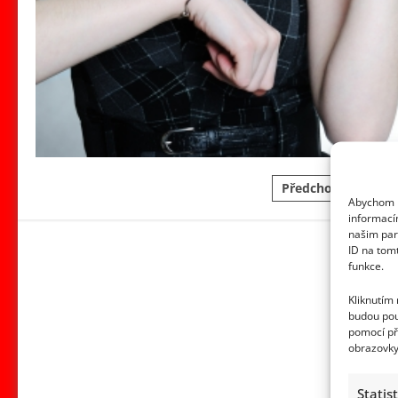
Stránkován
Předchozí
1
Abychom p
příspěvků
informací
našim par
ID na tom
funkce.
Kliknutím
budou pou
pomocí př
obrazovky
Statis