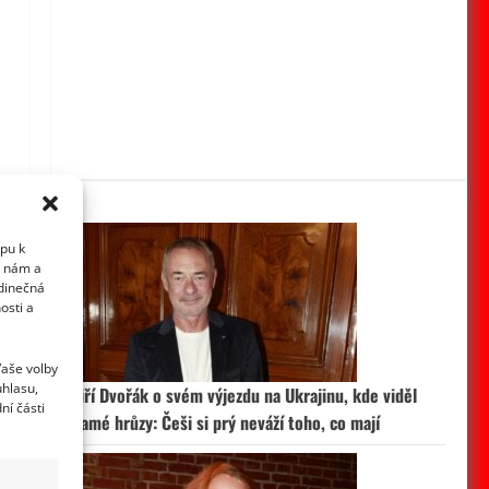
upu k
i nám a
edinečná
osti a
Vaše volby
uhlasu,
Jiří Dvořák o svém výjezdu na Ukrajinu, kde viděl
ní části
samé hrůzy: Češi si prý neváží toho, co mají