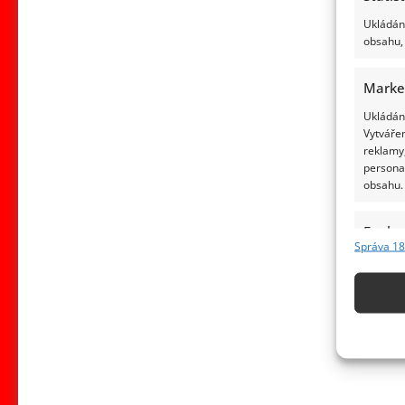
Ukládání
obsahu, 
Marke
Ukládání
Vytvářen
reklamy,
persona
obsahu.
Funkc
Správa 18
Přiřazov
Identifi
Použív
základ
Zajišt