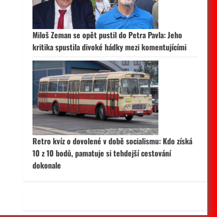
 aktivní
Miloš Zeman se opět pustil do Petra Pavla: Jeho
kritika spustila divoké hádky mezi komentujícími
Retro kvíz o dovolené v době socialismu: Kdo získá
10 z 10 bodů, pamatuje si tehdejší cestování
dokonale