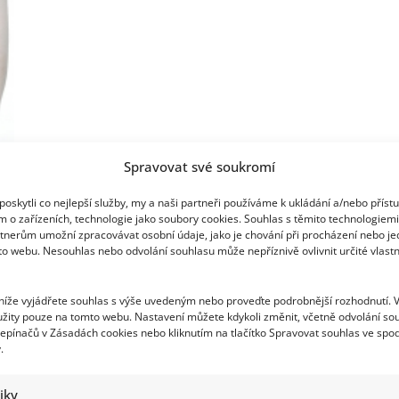
a
módní
doplněk
Spravovat své soukromí
í
…
21
22
23
24
oskytli co nejlepší služby, my a naši partneři používáme k ukládání a/nebo příst
m o zařízeních, technologie jako soubory cookies. Souhlas s těmito technologiem
tnerům umožní zpracovávat osobní údaje, jako je chování při procházení nebo j
to webu. Nesouhlas nebo odvolání souhlasu může nepříznivě ovlivnit určité vlastn
 níže vyjádřete souhlas s výše uvedeným nebo proveďte podrobnější rozhodnutí. 
žity pouze na tomto webu. Nastavení můžete kdykoli změnit, včetně odvolání so
epínačů v Zásadách cookies nebo kliknutím na tlačítko Spravovat souhlas ve spod
.
tiky