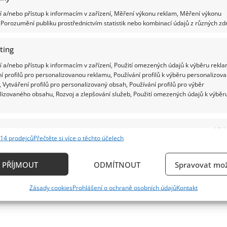
 a/nebo přístup k informacím v zařízení, Měření výkonu reklam, Měření výkonu
Porozumění publiku prostřednictvím statistik nebo kombinací údajů z různých zdr
ting
 a/nebo přístup k informacím v zařízení, Použití omezených údajů k výběru rekla
í profilů pro personalizovanou reklamu, Používání profilů k výběru personalizov
 Vytváření profilů pro personalizovaný obsah, Používání profilů pro výběr
lizovaného obsahu, Rozvoj a zlepšování služeb, Použití omezených údajů k výběr
e
Vždy
14 prodejců
Přečtěte si více o těchto účelech
ání a kombinování údajů z jiných zdrojů údajů, Propojení různých zařízení,
kace zařízení na základě automaticky přenášených informací.
PŘÍJMOUT
ODMÍTNOUT
Spravovat mož
ání přesných údajů o zeměpisné poloze, Identifikace zařízení n
Zásady cookies
Prohlášení o ochraně osobních údajů
Kontakt
ě aktivně vyžádaných informací.
ění bezpečnosti, předcházení a zjišťování podvodů a