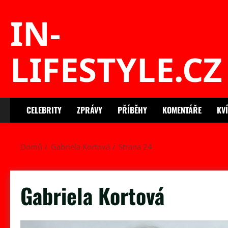
Skip
IN-
to
content
LIFESTYLE.CZ
CELEBRITY
ZPRÁVY
PŘÍBĚHY
KOMENTÁŘE
KV
Domů
Gabriela Kortová
Strana 24
Gabriela Kortová