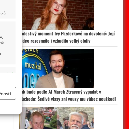
ojů.
Bolestivý moment Ivy Pazderkové na dovolené: Její
m,
video rozesmálo i vzbudilo velký obdiv
ané
u
 aktivní
Jak bude podle AI Marek Ztracený vypadat v
nosti
důchodu: Šedivé vlasy ani vousy mu vůbec neuškodí
a