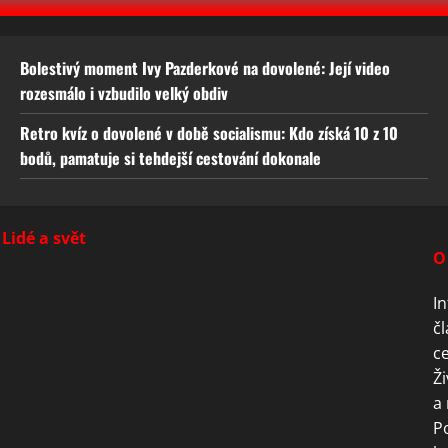
Bolestivý moment Ivy Pazderkové na dovolené: Její video
rozesmálo i vzbudilo velký obdiv
Retro kvíz o dovolené v době socialismu: Kdo získá 10 z 10
bodů, pamatuje si tehdejší cestování dokonale
Lidé a svět
O
In
čl
ce
Ži
a 
P