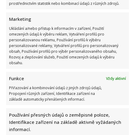
prostřednictvím statistik nebo kombinací údajů z různých zdrojů.
Petr Pavel s první dámou na festivalu ve Varech:
Podle prezidenta by byl Jiří Bartoška velmi hrdý
Marketing
Lenka Marousková
11. 7. 2026
Ukládání a/nebo přístup k informacím v zařízení, Použití
omezených údajů k výběru reklam, Vytváření profilů pro
Prezidentský pár přijel na Karlovarský festival 2026 a
personalizovanou reklamu, Používání profilů k výběru
Petr Pavel několika slovy připomněl, proč je Jiří
personalizované reklamy, Vytváření profilů pro personalizovaný
Bartoška...
obsah, Používání profilů pro výběr personalizovaného obsahu,
Rozvoj a zlepšování služeb, Použití omezených údajů k výběru
Read
Více
obsahu.
more
about
Petr
Funkce
Vždy aktivní
Pavel
s
první
Přiřazování a kombinování údajů z jiných zdrojů údajů,
dámou
Propojení různých zařízení, Identifikace zařízení na
na
základě automaticky přenášených informací.
festivalu
ve
Varech:
Podle
Používání přesných údajů o zeměpisné poloze,
prezidenta
by
Identifikace zařízení na základě aktivně vyžádaných
byl
informací.
Jiří
Bartoška