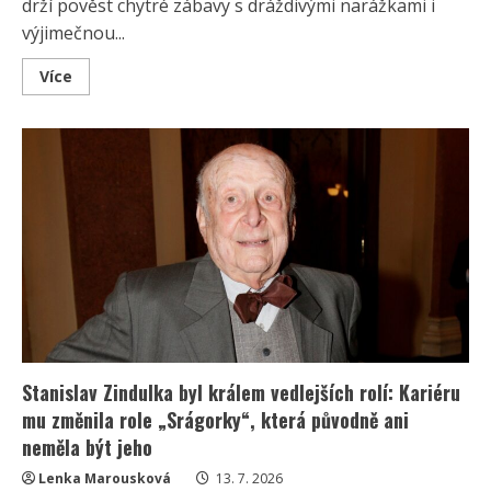
drží pověst chytré zábavy s dráždivými narážkami i
výjimečnou...
Read
Více
more
about
Pořad
Možná
přijde
i
kouzelník
bavil
celé
Československo:
Tvůrci
kouzelníka
skrývali
až
do
posledního
dílu
Stanislav Zindulka byl králem vedlejších rolí: Kariéru
mu změnila role „Srágorky“, která původně ani
neměla být jeho
Lenka Marousková
13. 7. 2026