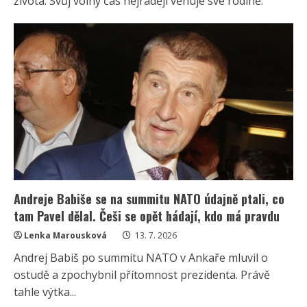
života. Svůj volný čas nejraději věnuje své rodině.
Andreje Babiše se na summitu NATO údajně ptali, co
tam Pavel dělal. Češi se opět hádají, kdo má pravdu
Lenka Marousková
13. 7. 2026
Andrej Babiš po summitu NATO v Ankaře mluvil o
ostudě a zpochybnil přítomnost prezidenta. Právě
tahle výtka...