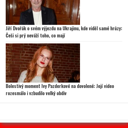
Jiří Dvořák o svém výjezdu na Ukrajinu, kde viděl samé hrůzy:
Češi si prý neváží toho, co mají
Bolestivý moment Ivy Pazderkové na dovolené: Její video
rozesmálo i vzbudilo velký obdiv