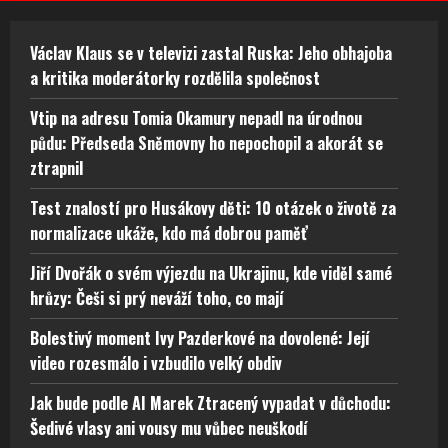
Václav Klaus se v televizi zastal Ruska: Jeho obhajoba
a kritika moderátorky rozdělila společnost
Vtip na adresu Tomia Okamury nepadl na úrodnou
půdu: Předseda Sněmovny ho nepochopil a akorát se
ztrapnil
Test znalostí pro Husákovy děti: 10 otázek o životě za
normalizace ukáže, kdo má dobrou paměť
Jiří Dvořák o svém výjezdu na Ukrajinu, kde viděl samé
hrůzy: Češi si prý neváží toho, co mají
Bolestivý moment Ivy Pazderkové na dovolené: Její
video rozesmálo i vzbudilo velký obdiv
Jak bude podle AI Marek Ztracený vypadat v důchodu:
Šedivé vlasy ani vousy mu vůbec neuškodí