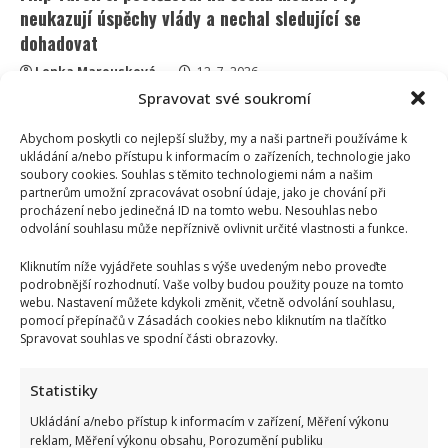
neukazují úspěchy vlády a nechal sledující se
dohadovat
Lenka Marousková
12. 7. 2026
Spravovat své soukromí
Filip Turek si na sociálních sítích postěžoval, že média
neukazují úspěchy vlády. Jenže právě tady začíná
Abychom poskytli co nejlepší služby, my a naši partneři používáme k
zajímavější...
ukládání a/nebo přístupu k informacím o zařízeních, technologie jako
soubory cookies. Souhlas s těmito technologiemi nám a našim
Read
Více
partnerům umožní zpracovávat osobní údaje, jako je chování při
more
procházení nebo jedinečná ID na tomto webu. Nesouhlas nebo
about
odvolání souhlasu může nepříznivě ovlivnit určité vlastnosti a funkce.
Filip
Turek
si
Kliknutím níže vyjádřete souhlas s výše uvedeným nebo proveďte
postěžoval
podrobnější rozhodnutí. Vaše volby budou použity pouze na tomto
na
webu. Nastavení můžete kdykoli změnit, včetně odvolání souhlasu,
česká
média.
pomocí přepínačů v Zásadách cookies nebo kliknutím na tlačítko
Prý
Spravovat souhlas ve spodní části obrazovky.
neukazují
úspěchy
vlády
a
Statistiky
nechal
sledující
Ukládání a/nebo přístup k informacím v zařízení, Měření výkonu
se
reklam, Měření výkonu obsahu, Porozumění publiku
dohadovat