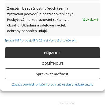
velmi
hrdý
Zajištění bezpečnosti, předcházení a
Jak šel čas s Markétou Fišerovou: V mládí hrála
zjišťování podvodů a odstraňování chyb,
princezny, poté jí život změnila těžká nemoc
Poskytování a zobrazování reklamy a
Vždy aktivní
Lenka Marousková
10. 7. 2026
obsahu, Ukládání a sdělování voleb
ochrany osobních údajů.
Markéta Fišerová patřila k tvářím, které si diváci z
osmdesátých let pamatují dodnes. Herečka z pohádky
Správa 1814 prodejců
Přečtěte si více o těchto účelech
O...
PŘÍJMOUT
Read
Více
more
about
Jak
ODMÍTNOUT
Stránkování
šel
Předchozí
1
2
3
4
5
6
7
…
čas
s
Spravovat možnosti
116
Další
příspěvků
Markétou
Fišerovou:
V
Zásady cookies
Prohlášení o ochraně osobních údajů
Kontakt
mládí
hrála
princezny,
poté
jí
život