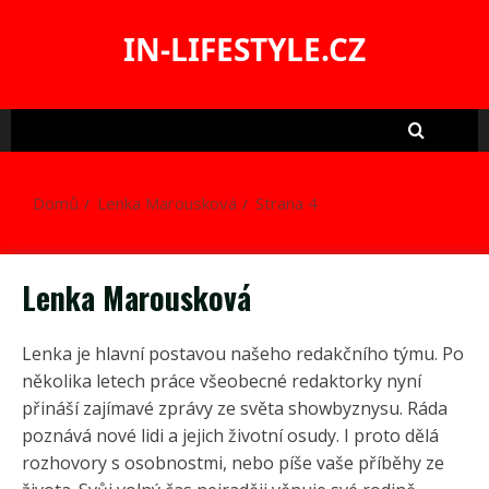
Skip
to
IN-LIFESTYLE.CZ
content
Domů
Lenka Marousková
Strana 4
Lenka Marousková
Lenka je hlavní postavou našeho redakčního týmu. Po
několika letech práce všeobecné redaktorky nyní
přináší zajímavé zprávy ze světa showbyznysu. Ráda
poznává nové lidi a jejich životní osudy. I proto dělá
rozhovory s osobnostmi, nebo píše vaše příběhy ze