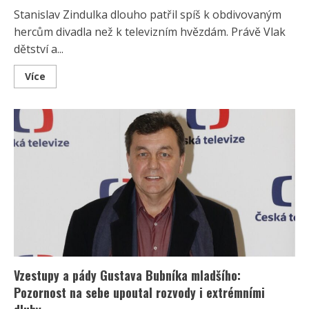
Stanislav Zindulka dlouho patřil spíš k obdivovaným
hercům divadla než k televizním hvězdám. Právě Vlak
dětství a...
Read
Více
more
about
Stanislav
Zindulka
byl
králem
vedlejších
rolí:
Kariéru
mu
změnila
role
„Srágorky“,
která
původně
ani
neměla
být
jeho
Vzestupy a pády Gustava Bubníka mladšího:
Pozornost na sebe upoutal rozvody i extrémními