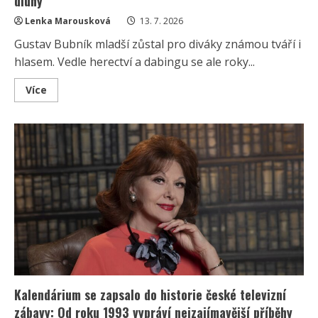
dluhy
Lenka Marousková
13. 7. 2026
Gustav Bubník mladší zůstal pro diváky známou tváří i
hlasem. Vedle herectví a dabingu se ale roky...
Read
Více
more
about
Vzestupy
a
pády
Gustava
Bubníka
mladšího:
Pozornost
na
sebe
upoutal
rozvody
i
extrémními
dluhy
Kalendárium se zapsalo do historie české televizní
zábavy: Od roku 1993 vypráví nejzajímavější příběhy