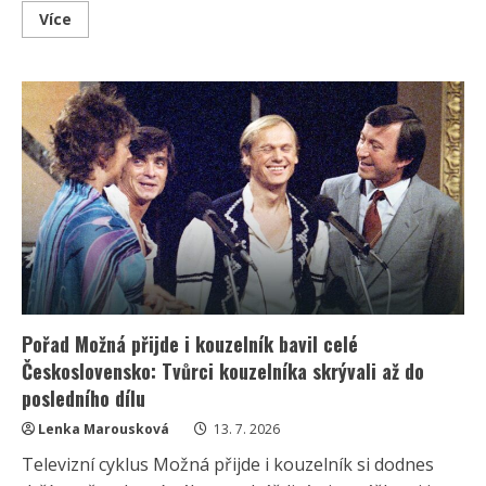
Read
Více
more
about
Andreje
Babiše
se
na
summitu
NATO
údajně
ptali,
co
tam
Pavel
dělal.
Češi
se
opět
hádají,
kdo
má
pravdu
Pořad Možná přijde i kouzelník bavil celé
Československo: Tvůrci kouzelníka skrývali až do
posledního dílu
Lenka Marousková
13. 7. 2026
Televizní cyklus Možná přijde i kouzelník si dodnes