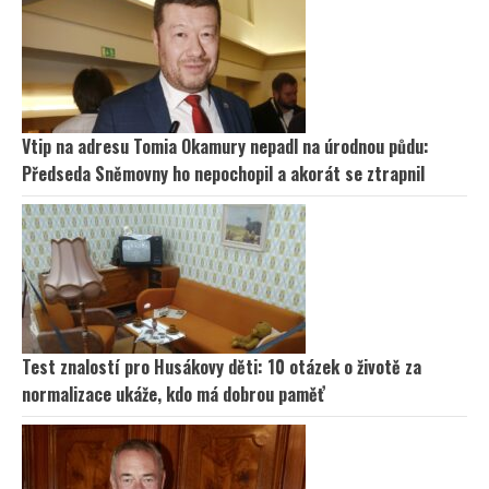
Vtip na adresu Tomia Okamury nepadl na úrodnou půdu:
Předseda Sněmovny ho nepochopil a akorát se ztrapnil
Test znalostí pro Husákovy děti: 10 otázek o životě za
normalizace ukáže, kdo má dobrou paměť