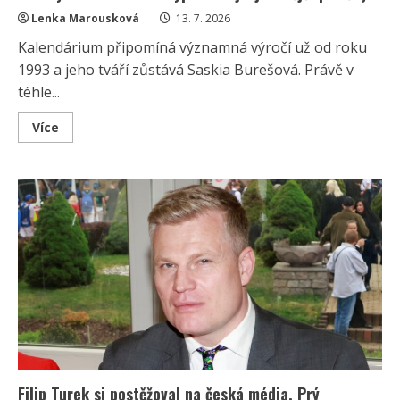
Lenka Marousková
13. 7. 2026
Kalendárium připomíná významná výročí už od roku
1993 a jeho tváří zůstává Saskia Burešová. Právě v
téhle...
Read
Více
more
about
Kalendárium
se
zapsalo
do
historie
české
televizní
zábavy:
Od
roku
1993
vypráví
nejzajímavější
příběhy
Filip Turek si postěžoval na česká média. Prý