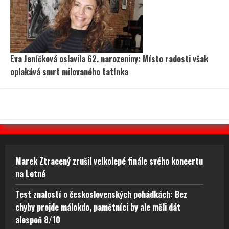
Eva Jeníčková oslavila 62. narozeniny: Místo radosti však
oplakává smrt milovaného tatínka
Marek Ztracený zrušil velkolepé finále svého koncertu
na Letné
Test znalostí o československých pohádkách: Bez
chyby projde málokdo, pamětníci by ale měli dát
alespoň 8/10