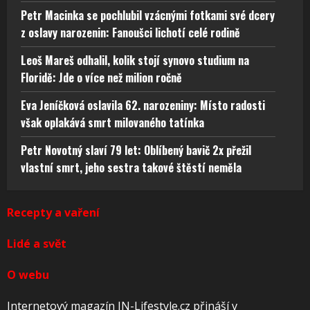
Petr Macinka se pochlubil vzácnými fotkami své dcery
z oslavy narozenin: Fanoušci lichotí celé rodině
Leoš Mareš odhalil, kolik stojí synovo studium na
Floridě: Jde o více než milion ročně
Eva Jeníčková oslavila 62. narozeniny: Místo radosti
však oplakává smrt milovaného tatínka
Petr Novotný slaví 79 let: Oblíbený bavič 2x přežil
vlastní smrt, jeho sestra takové štěstí neměla
Recepty a vaření
Lidé a svět
O webu
Internetový magazín IN-Lifestyle.cz přináší v