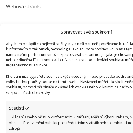
Webová stránka
Uložit do prohlížeče jméno, e-mail a webovou
Spravovat své soukromí
stránku pro budoucí komentáře.
Abychom poskytli co nejlepší služby, my a naši partneři používáme k uklád
k informacím o zařízeních, technologie jako soubory cookies. Souhlas s těm
nám a našim partnerům umožní zpracovávat osobní údaje, jako je chování 
nebo jedinečná ID na tomto webu. Nesouhlas nebo odvolání souhlasu může 
určité vlastnosti a funkce.
Kliknutím níže vyjádřete souhlas s výše uvedeným nebo proveďte podrobněj
SOUVISEJÍCÍ ČLÁNKY
volby budou použity pouze na tomto webu. Nastavení můžete kdykoli změni
souhlasu, pomocí přepínačů v Zásadách cookies nebo kliknutím na tlačítko
ve spodní části obrazovky.
Statistiky
Ukládání a/nebo přístup k informacím v zařízení, Měření výkonu reklam, 
obsahu, Porozumění publiku prostřednictvím statistik nebo kombinací úd
zdrojů.