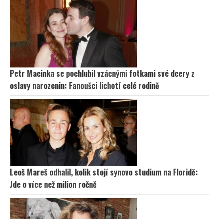
Petr Macinka se pochlubil vzácnými fotkami své dcery z
oslavy narozenin: Fanoušci lichotí celé rodině
Leoš Mareš odhalil, kolik stojí synovo studium na Floridě:
Jde o více než milion ročně