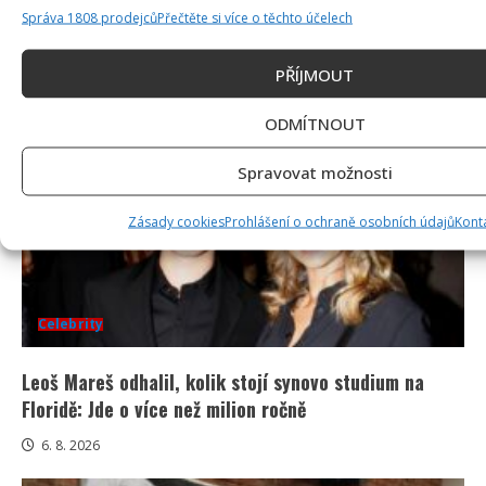
Petr Macinka se pochlubil vzácnými fotkami své
Správa 1808 prodejců
Přečtěte si více o těchto účelech
dcery z oslavy narozenin: Fanoušci lichotí celé rodině
PŘÍJMOUT
6. 8. 2026
ODMÍTNOUT
Spravovat možnosti
Zásady cookies
Prohlášení o ochraně osobních údajů
Kont
Celebrity
Leoš Mareš odhalil, kolik stojí synovo studium na
Floridě: Jde o více než milion ročně
6. 8. 2026