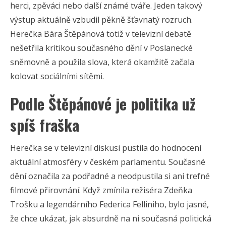
herci, zpěváci nebo další známé tváře. Jeden takový
výstup aktuálně vzbudil pěkně šťavnatý rozruch.
Herečka Bára Štěpánová totiž v televizní debatě
nešetřila kritikou současného dění v Poslanecké
sněmovně a použila slova, která okamžitě začala
kolovat sociálními sítěmi.
Podle Štěpánové je politika už
spíš fraška
Herečka se v televizní diskusi pustila do hodnocení
aktuální atmosféry v českém parlamentu. Současné
dění označila za podřadné a neodpustila si ani trefné
filmové přirovnání. Když zmínila režiséra Zdeňka
Trošku a legendárního Federica Felliniho, bylo jasné,
že chce ukázat, jak absurdně na ni současná politická