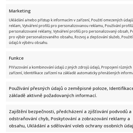
Marketing
Celebrity
Ukládání a/nebo přístup k informacím v zařízení, Použití omezených údajů
reklam, Vytváření profilů pro personalizovanou reklamu, Používání profilů
personalizované reklamy, Vytváření profilů pro personalizovaný obsah, Po
Marek Ztracený zrušil velkolepé finále svého
pro výběr personalizovaného obsahu, Rozvoj a zlepšování služeb, Použi
koncertu na Letné
údajů k výběru obsahu.
6. 8. 2026
Funkce
Přiřazování a kombinování údajů z jiných zdrojů údajů, Propojení různých
zařízení, Identifikace zařízení na základě automaticky přenášených informa
Používání přesných údajů o zeměpisné poloze, Identifikace
základě aktivně požadovaných informací.
Zajištění bezpečnosti, předcházení a zjišťování podvodů a
odstraňování chyb, Poskytování a zobrazování reklamy a
Celebrity
obsahu, Ukládání a sdělování voleb ochrany osobních údaj