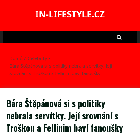
Skip
to
IN-LIFESTYLE.CZ
content
Domů
Celebrity
Bára Štěpánová si s politiky nebrala servítky. Její
srovnání s Troškou a Fellinim baví fanoušky
Bára Štěpánová si s politiky
nebrala servítky. Její srovnání s
Troškou a Fellinim baví fanoušky