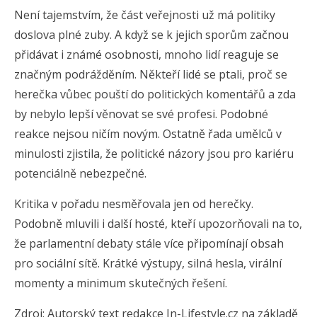
Není tajemstvím, že část veřejnosti už má politiky
doslova plné zuby. A když se k jejich sporům začnou
přidávat i známé osobnosti, mnoho lidí reaguje se
značným podrážděním. Někteří lidé se ptali, proč se
herečka vůbec pouští do politických komentářů a zda
by nebylo lepší věnovat se své profesi. Podobné
reakce nejsou ničím novým. Ostatně řada umělců v
minulosti zjistila, že politické názory jsou pro kariéru
potenciálně nebezpečné.
Kritika v pořadu nesměřovala jen od herečky.
Podobně mluvili i další hosté, kteří upozorňovali na to,
že parlamentní debaty stále více připomínají obsah
pro sociální sítě. Krátké výstupy, silná hesla, virální
momenty a minimum skutečných řešení.
Zdroj: Autorský text redakce In-Lifestyle.cz na základě