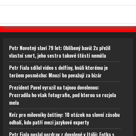
Petr Novotný slaví 79 let: Oblíbený bavič 2x přežil
vlastní smrt, jeho sestra takové štěstí neměla
Petr Fiala sdílel video s delfíny, kvůli kterému je
terčem posměchu: Mnozí ho považují za bizár
Prezident Pavel vyrazil na tajnou dovolenou:
Prozradila ho však fotografie, pod kterou se rozjela
mela
Kvíz pro milovníky češtiny: 10 otázek na slovní zásobu
odhalí, kdo patří mezi jazykové experty
Petr Fiala poslal pozdrav z dovolené v Itálii: Fotka s