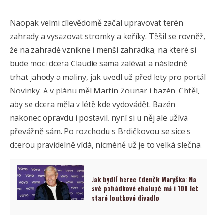
Naopak velmi cílevědomě začal upravovat terén
zahrady a vysazovat stromky a keříky. Těšil se rovněž,
že na zahradě vznikne i menší zahrádka, na které si
bude moci dcera Claudie sama zalévat a následně
trhat jahody a maliny, jak uvedl už před lety pro portál
Novinky. A v plánu měl Martin Zounar i bazén. Chtěl,
aby se dcera měla v létě kde vydovádět. Bazén
nakonec opravdu i postavil, nyní si u něj ale užívá
převážně sám. Po rozchodu s Brdičkovou se sice s
dcerou pravidelně vídá, nicméně už je to velká slečna.
Jak bydlí herec Zdeněk Maryška: Na
své pohádkové chalupě má i 100 let
staré loutkové divadlo