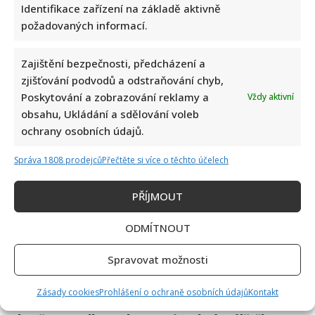
Identifikace zařízení na základě aktivně
požadovaných informací.
Zajištění bezpečnosti, předcházení a
zjišťování podvodů a odstraňování chyb,
Poskytování a zobrazování reklamy a
Vždy aktivní
obsahu, Ukládání a sdělování voleb
ochrany osobních údajů.
Správa 1808 prodejců
Přečtěte si více o těchto účelech
PŘÍJMOUT
ODMÍTNOUT
Spravovat možnosti
Zásady cookies
Prohlášení o ochraně osobních údajů
Kontakt
1 čtenářský názor na “
Jak bydlí Martin Zounar: V