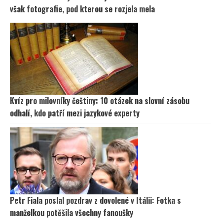
však fotografie, pod kterou se rozjela mela
Kvíz pro milovníky češtiny: 10 otázek na slovní zásobu
odhalí, kdo patří mezi jazykové experty
Petr Fiala poslal pozdrav z dovolené v Itálii: Fotka s
manželkou potěšila všechny fanoušky