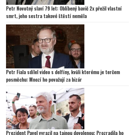
Petr Novotný slaví 79 let: Oblíbený bavič 2x přežil vlastní
smrt, jeho sestra takové štěstí neměla
Petr Fiala sdílel video s delfíny, kvůli kterému je terčem
posměchu: Mnozí ho považují za bizár
Prezident Pavel vyrazil na tajnou dovolenou: Prozradila ho