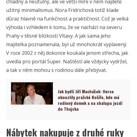
chladný a neútulný, ale ve větší míře v něm najdete
užitný minimalismus. Nora Fridrichová totiž klade
důraz hlavně na funkčnost a praktičnost. Což je velká
výhoda i vzhledem k tomu, že se nachází na severu
Prahy v těsné blízkosti Vltavy. A jak sama jeho
majitelka poznamenala, byl už mnohokrát vyplavený.
V roce 2002 z něj dokonce koukala jenom střecha, jak
uvedla pro portál Super. Naštěstí ale vždycky vydržel,
a tak v něm mohou s rodinou dále přebývat.
Jak bydlí Jiří Macháček: Herce
okouzlily pražské Košíře, kde má
rodinný domek a na chalupu jezdí
do Thajska
Nábytek nakupuje z druhé ruky