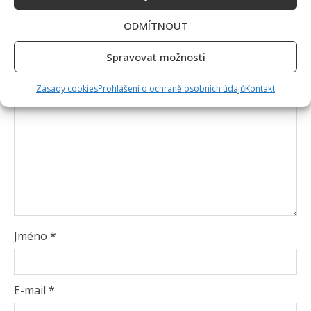
Vaše e-mailová adresa nebude zveřejněna.
Vyžadované informace jsou označeny
*
ODMÍTNOUT
Komentář
*
Spravovat možnosti
Zásady cookies
Prohlášení o ochraně osobních údajů
Kontakt
Jméno
*
E-mail
*