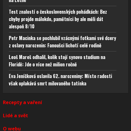
Test znalostí o československých pohádkách: Bez
chyby projde málokdo, pamětníci by ale měli dát
alespoň 8/10
Petr Macinka se pochlubil vzácnými fotkami své dcery
z oslavy narozenin: Fanoušci lichotí celé rodině
Leoš Mareš odhalil, kolik stojí synovo studium na
Floridě: Jde o více než milion ročně
Eva Jeníčková oslavila 62. narozeniny: Místo radosti
však oplakává smrt milovaného tatínka
Recepty a vaření
Lidé a svět
O webu