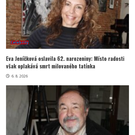
Celebrity
Eva Jeníčková oslavila 62. narozeniny: Místo radosti
však oplakává smrt milovaného tatínka
6. 8. 2026