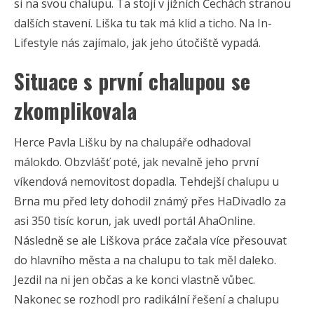
si na svou chalupu. Ta stojí v jižních Čechách stranou
dalších stavení. Liška tu tak má klid a ticho. Na In-
Lifestyle nás zajímalo, jak jeho útočiště vypadá.
Situace s první chalupou se
zkomplikovala
Herce Pavla Lišku by na chalupáře odhadoval
málokdo. Obzvlášť poté, jak nevalně jeho první
víkendová nemovitost dopadla. Tehdejší chalupu u
Brna mu před lety dohodil známý přes HaDivadlo za
asi 350 tisíc korun, jak uvedl portál AhaOnline.
Následně se ale Liškova práce začala více přesouvat
do hlavního města a na chalupu to tak měl daleko.
Jezdil na ni jen občas a ke konci vlastně vůbec.
Nakonec se rozhodl pro radikální řešení a chalupu