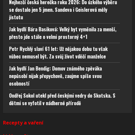
Nejhezčí česká herečka roku 2026: Do úzkého výběru
se dostalo jen 5 jmen. Sandeva i Geislerová měly
jistotu
Jak bydlí Bára Basiková: Velký byt vyměnila za menší,
přesto jde stále o velmi prostorný 4+1
Petr Rychlý slaví 61 let: Už nějakou dobu tu však
vůbec nemusel být. Za svůj život vděčí manželce
Jak bydlí Jan Bendig: Domov známého zpěváka
nepůsobí nijak přepychově, zaujme spíše svou
osobností
Ondřej Sokol utekl před českými vedry do Skotska. S
dětmi se vyfotil v nádherné přírodě
Recepty a vaření