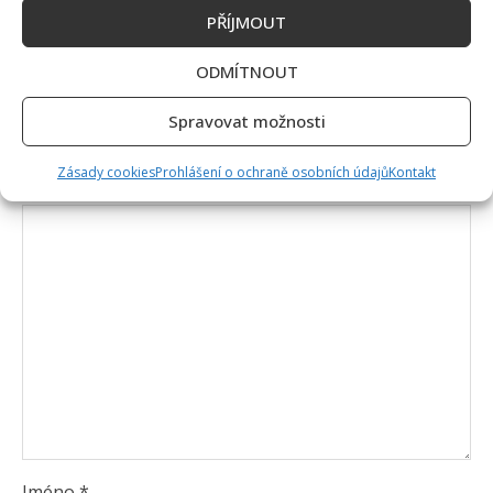
PŘÍJMOUT
ODMÍTNOUT
Napsat komentář
Vaše e-mailová adresa nebude zveřejněna.
Spravovat možnosti
Vyžadované informace jsou označeny
*
Zásady cookies
Prohlášení o ochraně osobních údajů
Kontakt
Komentář
*
Jméno
*