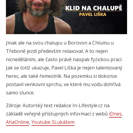
Jinak ale na svou chalupu u Borovon a Chlumu u
Třeboně jezdí především relaxovat. A to nejen
nicneděláním, ale často právě naopak fyzickou prací.
Jak se totiž ukazuje, Pavel Liška je nejen talentovaný
herec, ale také řemeslník. Na pozemku si dokonce
postavil venkovní sprchu, ve které mu vodu dohřívá
samo slunce.
Zdroje: Autorský text redakce In-Lifestyle.cz na
základě veřejně přístupných informací z webů
iDnes
,
AhaOnline
,
Youtube SLukášem