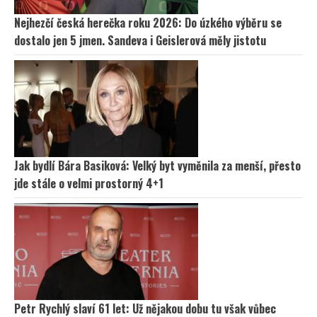
Nejhezčí česká herečka roku 2026: Do úzkého výběru se
dostalo jen 5 jmen. Sandeva i Geislerová měly jistotu
Jak bydlí Bára Basiková: Velký byt vyměnila za menší, přesto
jde stále o velmi prostorný 4+1
Petr Rychlý slaví 61 let: Už nějakou dobu tu však vůbec