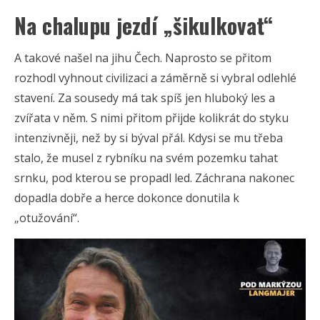
Na chalupu jezdí „šikulkovat“
A takové našel na jihu Čech. Naprosto se přitom
rozhodl vyhnout civilizaci a záměrně si vybral odlehlé
stavení. Za sousedy má tak spíš jen hluboký les a
zvířata v něm. S nimi přitom přijde kolikrát do styku
intenzivněji, než by si býval přál. Kdysi se mu třeba
stalo, že musel z rybníku na svém pozemku tahat
srnku, pod kterou se propadl led. Záchrana nakonec
dopadla dobře a herce dokonce donutila k
„otužování“.