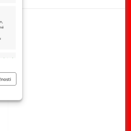
m,
ané
u
 aktivní
nosti
a
 aktivní