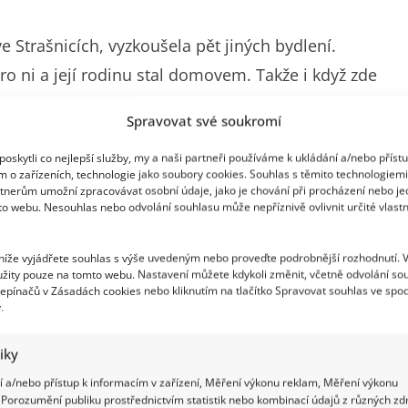
e Strašnicích, vyzkoušela pět jiných bydlení.
o ni a její rodinu stal domovem. Takže i když zde
 by také mohla? Prostorný 4+1 s druhým patrem totiž
Spravovat své soukromí
jinde hledala jen těžko. Spoustu času rovněž filmová
oskytli co nejlepší služby, my a naši partneři používáme k ukládání a/nebo příst
y, jak prozradila portálu CNN Prima News.
m o zařízeních, technologie jako soubory cookies. Souhlas s těmito technologiem
tnerům umožní zpracovávat osobní údaje, jako je chování při procházení nebo j
to webu. Nesouhlas nebo odvolání souhlasu může nepříznivě ovlivnit určité vlastn
 níže vyjádřete souhlas s výše uvedeným nebo proveďte podrobnější rozhodnutí. 
žity pouze na tomto webu. Nastavení můžete kdykoli změnit, včetně odvolání so
epínačů v Zásadách cookies nebo kliknutím na tlačítko Spravovat souhlas ve spod
.
tiky
 a/nebo přístup k informacím v zařízení, Měření výkonu reklam, Měření výkonu
Porozumění publiku prostřednictvím statistik nebo kombinací údajů z různých zdr