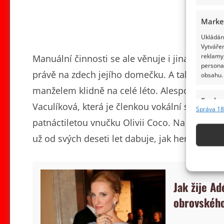
Marke
Ukládání
Vytvářen
reklamy,
Manuální činnosti se ale věnuje i jinak – ráda
persona
právě na zdech jejího domečku. A také rouben
obsahu.
manželem klidně na celé léto. Alespoň občas s
Funkc
Vaculíková, která je členkou vokální skupiny
Správa 18
Přiřazov
patnáctiletou vnučku Olivii Coco. Na ni je Če
Identifi
už od svých deseti let dabuje, jak herečka uv
Použív
základ
Jak žije A
Zajišt
obrovského
odstra
obsahu