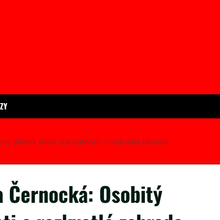
ÍZY
bitý domek zdobí starožitnosti a rozkvetlá zahrada
a Černocká: Osobitý