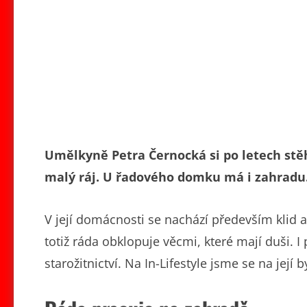
Umělkyně Petra Černocká si po letech stěh
malý ráj. U řadového domku má i zahradu
V její domácnosti se nachází především klid 
totiž ráda obklopuje věcmi, které mají duši. I
starožitnictví. Na In-Lifestyle jsme se na její b