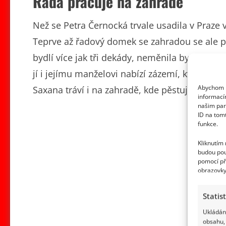
Ráda pracuje na zahradě
Než se Petra Černocká trvale usadila v Praze v
Teprve až řadový domek se zahradou se ale pr
bydlí více jak tři dekády, neměnila by. A jak
jí i jejímu manželovi nabízí zázemí, které by 
Abychom p
Saxana tráví i na zahradě, kde pěstuje květin
informací
našim par
ID na tom
funkce.
Kliknutím
budou pou
pomocí př
obrazovky
Statis
Ukládání
obsahu, 