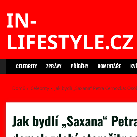
Skip
IN-
to
content
LIFESTYLE.CZ
CELEBRITY
ZPRÁVY
PŘÍBĚHY
KOMENTÁŘE
KV
Domů
Celebrity
Jak bydlí „Saxana“ Petra Černocká: Oso
Jak bydlí „Saxana“ Petr