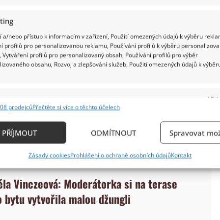
ting
 a/nebo přístup k informacím v zařízení, Použití omezených údajů k výběru rekla
í profilů pro personalizovanou reklamu, Používání profilů k výběru personalizov
 Vytváření profilů pro personalizovaný obsah, Používání profilů pro výběr
 totiž maluje. Většina jejích výtvorů nicméně končí
lizovaného obsahu, Rozvoj a zlepšování služeb, Použití omezených údajů k výběr
ky, kterou má v oblasti Děčínska. Sem jezdí s
e za ní přitom přijede podívat i její dcera Bára
e
Vždy
 Yellow Sisters. Od ní má Černocká dokonce už
08 prodejců
Přečtěte si více o těchto účelech
ání a kombinování údajů z jiných zdrojů údajů, Propojení různých zařízení,
rnocká přitom obzvláště pyšná, vždyť mladá slečna
kace zařízení na základě automaticky přenášených informací.
PŘÍJMOUT
ODMÍTNOUT
Spravovat mož
edla pro Deník.
ání přesných údajů o zeměpisné poloze, Identifikace zařízení n
Zásady cookies
Prohlášení o ochraně osobních údajů
Kontakt
ě aktivně požadovaných informací.
déla Vinczeová: Moderátorka si na terase
ění bezpečnosti, předcházení a zjišťování podvodů a
 bytu vytvořila malou džungli
ňování chyb, Poskytování a zobrazování reklamy a
Vždy
, Ukládání a sdělování voleb ochrany osobních údajů.