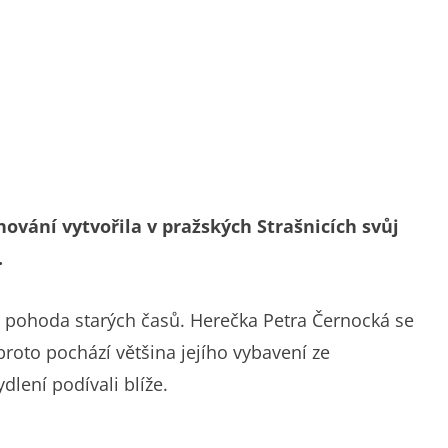
ování vytvořila v pražských Strašnicích svůj
.
a pohoda starých časů. Herečka Petra Černocká se
 proto pochází většina jejího vybavení ze
ydlení podívali blíže.