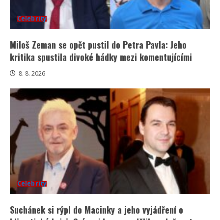
Celebrity
Miloš Zeman se opět pustil do Petra Pavla: Jeho
kritika spustila divoké hádky mezi komentujícími
8. 8. 2026
Celebrity
Suchánek si rýpl do Macinky a jeho vyjádření o