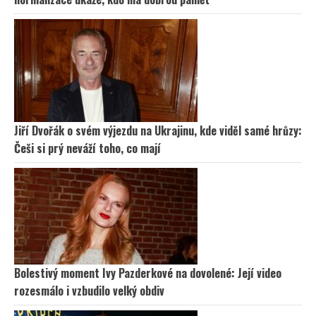
Jiří Dvořák o svém výjezdu na Ukrajinu, kde viděl samé hrůzy:
Češi si prý neváží toho, co mají
Bolestivý moment Ivy Pazderkové na dovolené: Její video
rozesmálo i vzbudilo velký obdiv