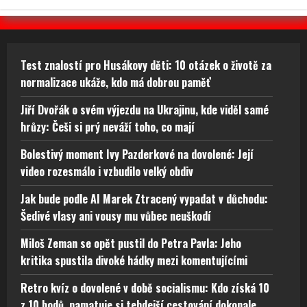
Test znalostí pro Husákovy děti: 10 otázek o životě za
normalizace ukáže, kdo má dobrou paměť
Jiří Dvořák o svém výjezdu na Ukrajinu, kde viděl samé
hrůzy: Češi si prý neváží toho, co mají
Bolestivý moment Ivy Pazderkové na dovolené: Její
video rozesmálo i vzbudilo velký obdiv
Jak bude podle AI Marek Ztracený vypadat v důchodu:
Šedivé vlasy ani vousy mu vůbec neuškodí
Miloš Zeman se opět pustil do Petra Pavla: Jeho
kritika spustila divoké hádky mezi komentujícími
Retro kvíz o dovolené v době socialismu: Kdo získá 10
z 10 bodů, pamatuje si tehdejší cestování dokonale