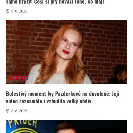
samé hrůzy: Češi si prý neváží toho, co mají
8. 8. 2026
Celebrity
Bolestivý moment Ivy Pazderkové na dovolené: Její
video rozesmálo i vzbudilo velký obdiv
8. 8. 2026