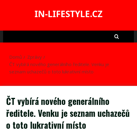
Skip
to
IN-LIFESTYLE.CZ
content
Domů
Zprávy
ČT vybírá nového generálního ředitele. Venku je
seznam uchazečů o toto lukrativní místo
ČT vybírá nového generálního
ředitele. Venku je seznam uchazečů
o toto lukrativní místo