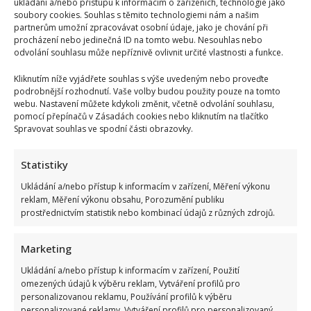
ukládání a/nebo přístupu k informacím o zařízeních, technologie jako
soubory cookies. Souhlas s těmito technologiemi nám a našim
partnerům umožní zpracovávat osobní údaje, jako je chování při
procházení nebo jedinečná ID na tomto webu. Nesouhlas nebo
odvolání souhlasu může nepříznivě ovlivnit určité vlastnosti a funkce.
Kliknutím níže vyjádřete souhlas s výše uvedeným nebo proveďte
podrobnější rozhodnutí. Vaše volby budou použity pouze na tomto
webu. Nastavení můžete kdykoli změnit, včetně odvolání souhlasu,
pomocí přepínačů v Zásadách cookies nebo kliknutím na tlačítko
Spravovat souhlas ve spodní části obrazovky.
Statistiky
Ukládání a/nebo přístup k informacím v zařízení, Měření výkonu
reklam, Měření výkonu obsahu, Porozumění publiku
prostřednictvím statistik nebo kombinací údajů z různých zdrojů.
Marketing
Ukládání a/nebo přístup k informacím v zařízení, Použití
omezených údajů k výběru reklam, Vytváření profilů pro
personalizovanou reklamu, Používání profilů k výběru
personalizované reklamy, Vytváření profilů pro personalizovaný