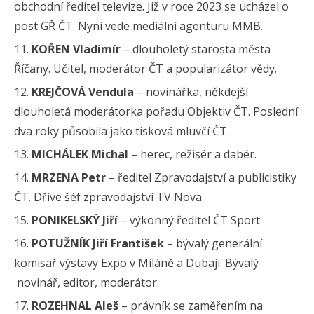
obchodní ředitel televize. Již v roce 2023 se ucházel o
post GŘ ČT. Nyní vede mediální agenturu MMB.
KOŘEN Vladimír
– dlouholetý starosta města
Říčany. Učitel, moderátor ČT a popularizátor vědy.
KREJČOVÁ Vendula
– novinářka, někdejší
dlouholetá moderátorka pořadu Objektiv ČT. Poslední
dva roky působila jako tisková mluvčí ČT.
MICHÁLEK Michal
– herec, režisér a dabér.
MRZENA Petr
– ředitel Zpravodajství a publicistiky
ČT. Dříve šéf zpravodajství TV Nova.
PONIKELSKÝ Jiří
– výkonný ředitel ČT Sport
POTUŽNÍK Jiří František
– bývalý generální
komisař výstavy Expo v Miláně a Dubaji. Bývalý
novinář, editor, moderátor.
ROZEHNAL Aleš
– právník se zaměřením na