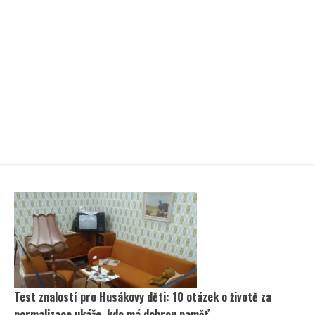
Test znalostí pro Husákovy děti: 10 otázek o životě za
normalizace ukáže, kdo má dobrou paměť