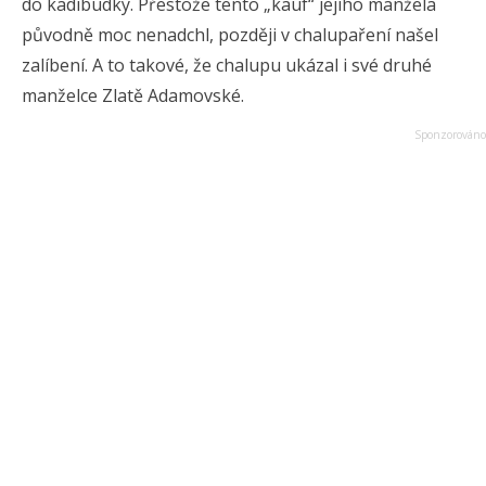
do kadibudky. Přestože tento „kauf“ jejího manžela
původně moc nenadchl, později v chalupaření našel
zalíbení. A to takové, že chalupu ukázal i své druhé
manželce Zlatě Adamovské.