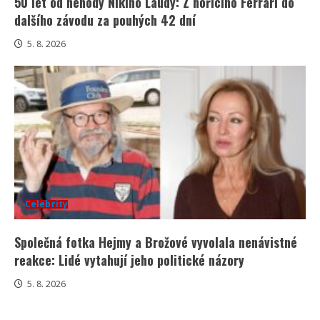
50 let od nehody Nikiho Laudy: Z hořícího Ferrari do
dalšího závodu za pouhých 42 dní
5. 8. 2026
Celebrity
Společná fotka Hejmy a Brožové vyvolala nenávistné
reakce: Lidé vytahují jeho politické názory
5. 8. 2026