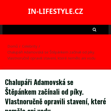
Skip
to
IN-LIFESTYLE.CZ
content
Domů
Celebrity
Chalupáři Adamovská se Štěpánkem začínali od píky.
Vlastnoručně opravili stavení, které nemělo ani vodu
Chalupáři Adamovská se
Štěpánkem začínali od píky.
Vlastnoručně opravili stavení, které
nemělo ani vodu