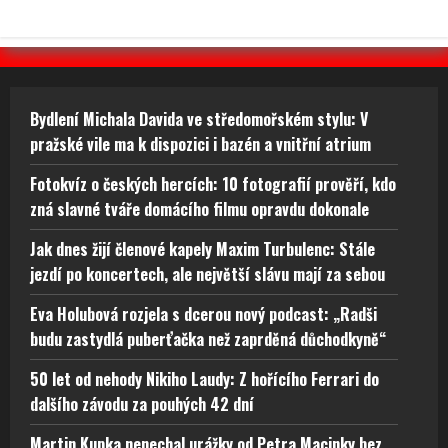
Bydlení Michala Davida ve středomořském stylu: V
pražské vile ma k dispozici i bazén a vnitřní atrium
Fotokvíz o českých hercích: 10 fotografií prověří, kdo
zná slavné tváře domácího filmu opravdu dokonale
Jak dnes žijí členové kapely Maxim Turbulenc: Stále
jezdí po koncertech, ale největší slávu mají za sebou
Eva Holubová rozjela s dcerou nový podcast: „Radši
budu zastydlá puberťačka než zaprděná důchodkyně“
50 let od nehody Nikiho Laudy: Z hořícího Ferrari do
dalšího závodu za pouhých 42 dní
Martin Kupka nenechal urážky od Petra Macinky bez