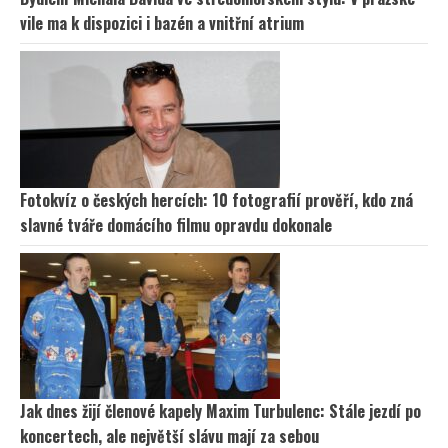
vile ma k dispozici i bazén a vnitřní atrium
Fotokvíz o českých hercích: 10 fotografií prověří, kdo zná
slavné tváře domácího filmu opravdu dokonale
Jak dnes žijí členové kapely Maxim Turbulenc: Stále jezdí po
koncertech, ale největší slávu mají za sebou