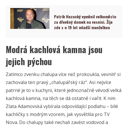
Patrik Hezucký vyměnil velkoměsto
za dřevěný domek na vesnici. Žije
zde s o 19 let mladší manželkou
Modrá kachlová kamna jsou
jejich pýchou
Zatímco zvenku chalupa více než prokoukla, vevnitř si
zachovala ten pravý „chalupářský ráz“. Asi nejvíce
patrné je to v kuchyni, které jednoznačně vévodí velká
kachlová kamna, na těch se dá ostatně i vařit. K nim
Zlata Adamovská vybírala odpovídající podlahu – bílé
kachličky s modrým vzorem, jak vysvětlila pro TV
Nova. Do chalupy také nechali zavést vodovod a