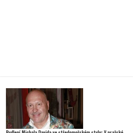
Bydlení Michala Davida ve středomořském stylu: V pražské