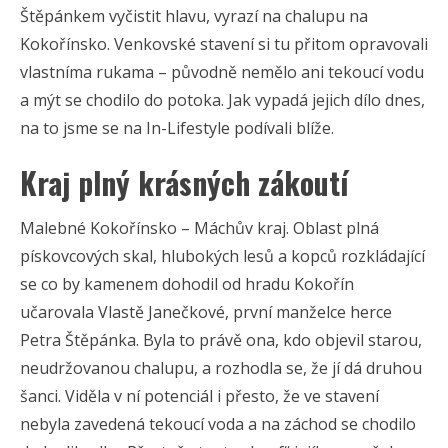
Štěpánkem vyčistit hlavu, vyrazí na chalupu na
Kokořínsko. Venkovské stavení si tu přitom opravovali
vlastníma rukama – původně nemělo ani tekoucí vodu
a mýt se chodilo do potoka. Jak vypadá jejich dílo dnes,
na to jsme se na In-Lifestyle podívali blíže.
Kraj plný krásných zákoutí
Malebné Kokořínsko – Máchův kraj. Oblast plná
pískovcových skal, hlubokých lesů a kopců rozkládající
se co by kamenem dohodil od hradu Kokořín
učarovala Vlastě Janečkové, první manželce herce
Petra Štěpánka. Byla to právě ona, kdo objevil starou,
neudržovanou chalupu, a rozhodla se, že jí dá druhou
šanci. Viděla v ní potenciál i přesto, že ve stavení
nebyla zavedená tekoucí voda a na záchod se chodilo