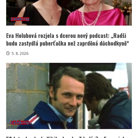
Celebrity
Eva Holubová rozjela s dcerou nový podcast: „Radši
budu zastydlá puberťačka než zaprděná důchodkyně“
5. 8. 2026
Celebrity