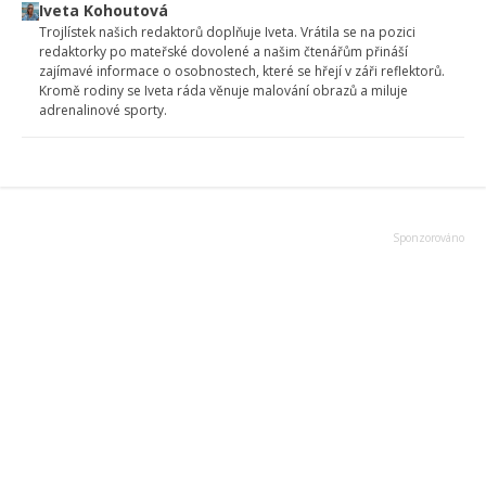
Iveta Kohoutová
Trojlístek našich redaktorů doplňuje Iveta. Vrátila se na pozici
redaktorky po mateřské dovolené a našim čtenářům přináší
zajímavé informace o osobnostech, které se hřejí v záři reflektorů.
Kromě rodiny se Iveta ráda věnuje malování obrazů a miluje
adrenalinové sporty.