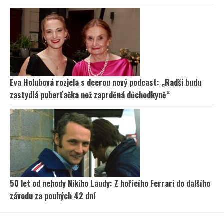
Eva Holubová rozjela s dcerou nový podcast: „Radši budu
zastydlá puberťačka než zaprděná důchodkyně“
50 let od nehody Nikiho Laudy: Z hořícího Ferrari do dalšího
závodu za pouhých 42 dní