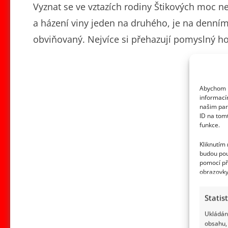
Vyznat se ve vztazích rodiny Štikových moc n
a házení viny jeden na druhého, je na denním
obviňovaný. Nejvíce si přehazují pomyslný h
Abychom p
informací
našim par
ID na tom
funkce.
Kliknutím
budou pou
pomocí př
obrazovky
Statis
Ukládání
obsahu, 