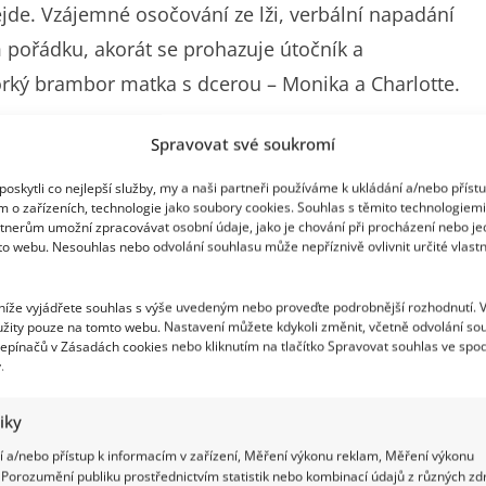
ejde. Vzájemné osočování ze lži, verbální napadání
 pořádku, akorát se prohazuje útočník a
orký brambor matka s dcerou – Monika a Charlotte.
Spravovat své soukromí
oskytli co nejlepší služby, my a naši partneři používáme k ukládání a/nebo příst
m o zařízeních, technologie jako soubory cookies. Souhlas s těmito technologiem
tnerům umožní zpracovávat osobní údaje, jako je chování při procházení nebo j
to webu. Nesouhlas nebo odvolání souhlasu může nepříznivě ovlivnit určité vlastn
 níže vyjádřete souhlas s výše uvedeným nebo proveďte podrobnější rozhodnutí. 
žity pouze na tomto webu. Nastavení můžete kdykoli změnit, včetně odvolání so
epínačů v Zásadách cookies nebo kliknutím na tlačítko Spravovat souhlas ve spod
.
tiky
 a/nebo přístup k informacím v zařízení, Měření výkonu reklam, Měření výkonu
Porozumění publiku prostřednictvím statistik nebo kombinací údajů z různých zdr