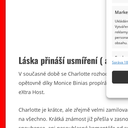
Marke
Ukládání
Vytvářen
reklamy,
persona
obsahu.
Láska přináší usmíření ( alesp
Funkc
Správa 18
Přiřazov
Identifi
V současné době se Charlotte rozhodla matce 
opětovně díky Monice Binias propírá údajná d
Použív
eXtra Host.
základ
Zajišt
Charlotte je krátce, ale zřejmě velmi zamilo
odstra
na všechno. Krátká známost již přešla v zasn
obsahu
snoubence, ani nesouhlasné komentáře od svý