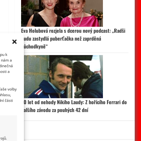
Eva Holubová rozjela s dcerou nový podcast: „Radši
budu zastydlá puberťačka než zaprděná
důchodkyně“
upu k
i nám a
edinečná
osti a
Vaše volby
uhlasu,
ní části
50 let od nehody Nikiho Laudy: Z hořícího Ferrari do
dalšího závodu za pouhých 42 dní
ojů.