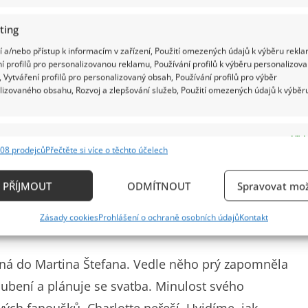
ting
 a/nebo přístup k informacím v zařízení, Použití omezených údajů k výběru rekla
í profilů pro personalizovanou reklamu, Používání profilů k výběru personalizov
 Vytváření profilů pro personalizovaný obsah, Používání profilů pro výběr
lizovaného obsahu, Rozvoj a zlepšování služeb, Použití omezených údajů k výběr
oň dočasné)
e
Vždy
08 prodejců
Přečtěte si více o těchto účelech
ání a kombinování údajů z jiných zdrojů údajů, Propojení různých zařízení,
kace zařízení na základě automaticky přenášených informací.
vše odpustit, a to i přesto, že se bulvárem
PŘÍJMOUT
ODMÍTNOUT
Spravovat mož
rogová závislost Charlotty. Prozradila to v pořadu
ání přesných údajů o zeměpisné poloze, Identifikace zařízení n
Zásady cookies
Prohlášení o ochraně osobních údajů
Kontakt
ě aktivně požadovaných informací.
ění bezpečnosti, předcházení a zjišťování podvodů a
vaná do Martina Štefana. Vedle něho prý zapomněla
ňování chyb, Poskytování a zobrazování reklamy a
Vždy
oubení a plánuje se svatba. Minulost svého
, Ukládání a sdělování voleb ochrany osobních údajů.
ch fanoušků, Charlotte neřeší. Uvidíme, jak