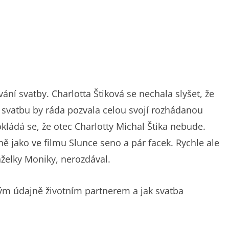
ní svatby. Charlotta Štiková se nechala slyšet, že
 svatbu by ráda pozvala celou svojí rozhádanou
kládá se, že otec Charlotty Michal Štika nebude.
ě jako ve filmu Slunce seno a pár facek. Rychle ale
nželky Moniky, nerozdával.
svým údajně životním partnerem a jak svatba