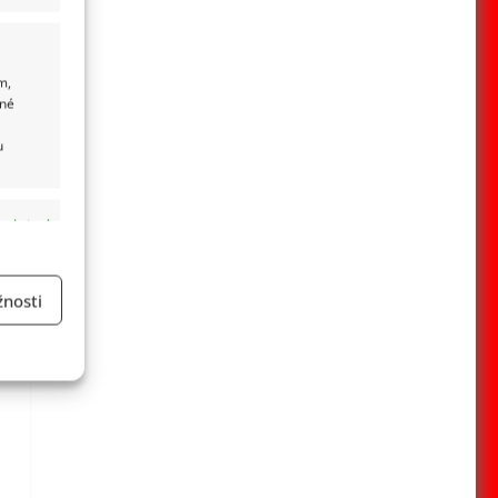
m,
ané
u
 aktivní
nosti
a
 aktivní