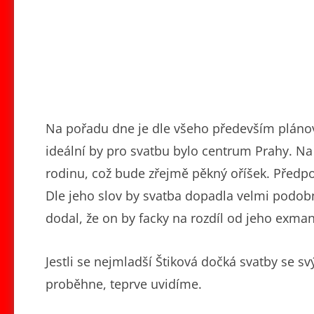
Na pořadu dne je dle všeho především plánová
ideální by pro svatbu bylo centrum Prahy. Na
rodinu, což bude zřejmě pěkný oříšek. Předpo
Dle jeho slov by svatba dopadla velmi podobn
dodal, že on by facky na rozdíl od jeho exma
Jestli se nejmladší Štiková dočká svatby se 
proběhne, teprve uvidíme.