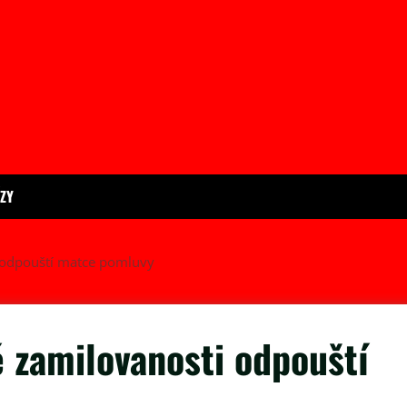
ÍZY
i odpouští matce pomluvy
é zamilovanosti odpouští