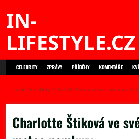
Skip
IN-
to
content
LIFESTYLE.CZ
CELEBRITY
ZPRÁVY
PŘÍBĚHY
KOMENTÁŘE
KV
Domů
Celebrity
Charlotte Štiková ve své zamilovanost
Charlotte Štiková ve sv