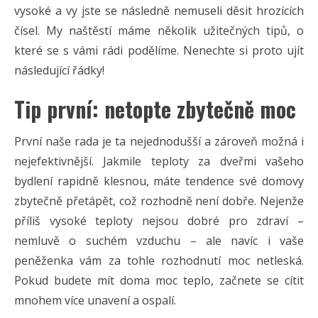
vysoké a vy jste se následně nemuseli děsit hrozících
čísel. My naštěstí máme několik užitečných tipů, o
které se s vámi rádi podělíme. Nenechte si proto ujít
následující řádky!
Tip první: netopte zbytečně moc
První naše rada je ta nejednodušší a zároveň možná i
nejefektivnější. Jakmile teploty za dveřmi vašeho
bydlení rapidně klesnou, máte tendence své domovy
zbytečně přetápět, což rozhodně není dobře. Nejenže
příliš vysoké teploty nejsou dobré pro zdraví –
nemluvě o suchém vzduchu – ale navíc i vaše
peněženka vám za tohle rozhodnutí moc netleská.
Pokud budete mít doma moc teplo, začnete se cítit
mnohem více unavení a ospalí.