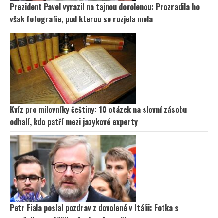
Prezident Pavel vyrazil na tajnou dovolenou: Prozradila ho
však fotografie, pod kterou se rozjela mela
Kvíz pro milovníky češtiny: 10 otázek na slovní zásobu
odhalí, kdo patří mezi jazykové experty
Petr Fiala poslal pozdrav z dovolené v Itálii: Fotka s