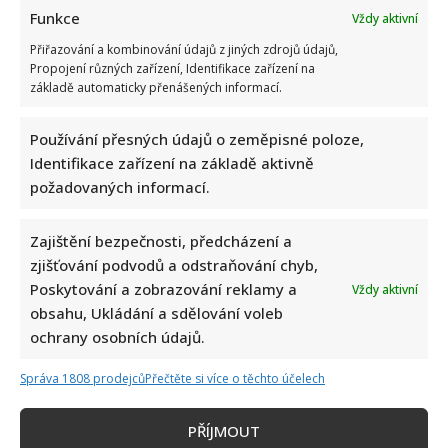
Funkce
Vždy aktivní
Přiřazování a kombinování údajů z jiných zdrojů údajů,
Propojení různých zařízení, Identifikace zařízení na
základě automaticky přenášených informací.
Používání přesných údajů o zeměpisné poloze,
Identifikace zařízení na základě aktivně
požadovaných informací.
Celebrity
Zajištění bezpečnosti, předcházení a
Petr Fiala poslal pozdrav z dovolené v Itálii: Fotka s
zjišťování podvodů a odstraňování chyb,
manželkou potěšila všechny fanoušky
Poskytování a zobrazování reklamy a
Vždy aktivní
obsahu, Ukládání a sdělování voleb
6. 8. 2026
ochrany osobních údajů.
Správa 1808 prodejců
Přečtěte si více o těchto účelech
PŘÍJMOUT