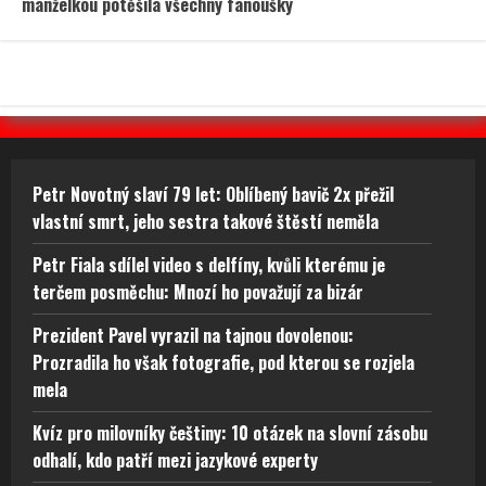
manželkou potěšila všechny fanoušky
Petr Novotný slaví 79 let: Oblíbený bavič 2x přežil
vlastní smrt, jeho sestra takové štěstí neměla
Petr Fiala sdílel video s delfíny, kvůli kterému je
terčem posměchu: Mnozí ho považují za bizár
Prezident Pavel vyrazil na tajnou dovolenou:
Prozradila ho však fotografie, pod kterou se rozjela
mela
Kvíz pro milovníky češtiny: 10 otázek na slovní zásobu
odhalí, kdo patří mezi jazykové experty