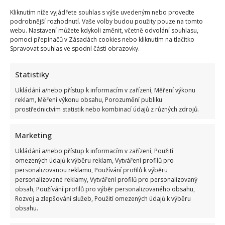
Petr Novotný slaví 79 let: Oblíbený bavič 2x přežil
Kliknutím níže vyjádřete souhlas s výše uvedeným nebo proveďte
vlastní smrt, jeho sestra takové štěstí neměla
podrobnější rozhodnutí. Vaše volby budou použity pouze na tomto
webu. Nastavení můžete kdykoli změnit, včetně odvolání souhlasu,
6. 8. 2026
pomocí přepínačů v Zásadách cookies nebo kliknutím na tlačítko
Spravovat souhlas ve spodní části obrazovky.
Statistiky
Ukládání a/nebo přístup k informacím v zařízení, Měření výkonu
reklam, Měření výkonu obsahu, Porozumění publiku
prostřednictvím statistik nebo kombinací údajů z různých zdrojů.
Marketing
Celebrity
Ukládání a/nebo přístup k informacím v zařízení, Použití
omezených údajů k výběru reklam, Vytváření profilů pro
Prezident Pavel vyrazil na tajnou dovolenou:
personalizovanou reklamu, Používání profilů k výběru
personalizované reklamy, Vytváření profilů pro personalizovaný
Prozradila ho však fotografie, pod kterou se rozjela
obsah, Používání profilů pro výběr personalizovaného obsahu,
mela
Rozvoj a zlepšování služeb, Použití omezených údajů k výběru
obsahu.
6. 8. 2026