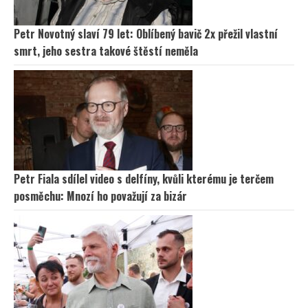
Petr Novotný slaví 79 let: Oblíbený bavič 2x přežil vlastní
smrt, jeho sestra takové štěstí neměla
Petr Fiala sdílel video s delfíny, kvůli kterému je terčem
posměchu: Mnozí ho považují za bizár