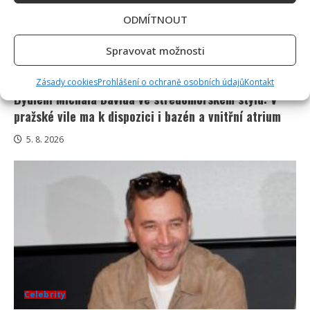
ODMÍTNOUT
Spravovat možnosti
Celebrity
Zásady cookies
Prohlášení o ochraně osobních údajů
Kontakt
Bydlení Michala Davida ve středomořském stylu: V
pražské vile ma k dispozici i bazén a vnitřní atrium
5. 8. 2026
Celebrity