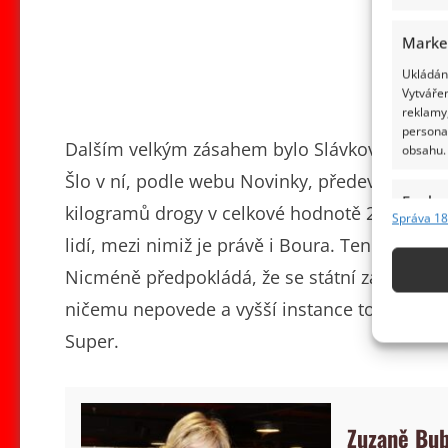
Marke
Ukládání
Vytvářen
reklamy,
persona
Dalším velkým zásahem bylo Slávkovo obviněn
obsahu.
Šlo v ní, podle webu Novinky, především o pa
Funkc
kilogramů drogy v celkové hodnotě 2,1 miliar
Správa 18
Přiřazov
lidí, mezi nimiž je právě i Boura. Ten byl při
Identifi
Nicméně předpokládá, že se státní zástupce po
Použív
ničemu nepovede a vyšší instance to smete ze
základ
Super.
Zajišt
odstra
obsahu
Zuzaně Bub