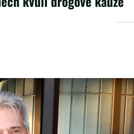
dech kvůli drogové kauze