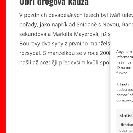
Obří drogová kauza
V pozdních devadesátých letech byl tváří tele
pořady, jako například Snídaně s Novou, Ran
sekundovala Markéta Mayerová, již si později 
Bourovy dva syny z prvního manželství. Zdánl
Abychom p
rozsypal. S manželkou se v roce 2008 rozvedli
informací
našli až později především kvůli společné dce
našim par
ID na tom
funkce.
Kliknutím
budou pou
pomocí př
obrazovky
Statis
Ukládání
obsahu, 