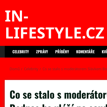
Skip
IN-
to
content
LIFESTYLE.CZ
CELEBRITY
ZPRÁVY
PŘÍBĚHY
KOMENTÁŘE
KV
Domů
Celebrity
Co se stalo s moderátorem Slávkem Bo
Co se stalo s moderáto