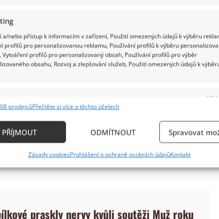
ting
 a/nebo přístup k informacím v zařízení, Použití omezených údajů k výběru rekla
í profilů pro personalizovanou reklamu, Používání profilů k výběru personalizov
 Vytváření profilů pro personalizovaný obsah, Používání profilů pro výběr
lizovaného obsahu, Rozvoj a zlepšování služeb, Použití omezených údajů k výběr
í v drogové kauze. Ta se přitom rozplétá dosud.
šování drog – mělo se jednat o neuvěřitelných 780
e
Vždy
dy korun. V celé kauze bylo obviněno více než 58
08 prodejců
Přečtěte si více o těchto účelech
ání a kombinování údajů z jiných zdrojů údajů, Propojení různých zařízení,
tom už podruhé osvobozen a říká, že je nevinný.
kace zařízení na základě automaticky přenášených informací.
PŘÍJMOUT
ODMÍTNOUT
Spravovat mož
druhé odvolá. Myslí si ale, že to už ve výsledku k
ání přesných údajů o zeměpisné poloze, Identifikace zařízení n
 stolu jako nedůvodné obvinění, jak sdělil deníku
Zásady cookies
Prohlášení o ochraně osobních údajů
Kontakt
ě aktivně požadovaných informací.
ění bezpečnosti, předcházení a zjišťování podvodů a
ňování chyb, Poskytování a zobrazování reklamy a
Vždy
, Ukládání a sdělování voleb ochrany osobních údajů.
ílkové praskly nervy kvůli soutěži Muž roku