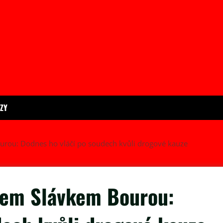
ÍZY
urou: Dodnes ho vláčí po soudech kvůli drogové kauze
rem Slávkem Bourou: