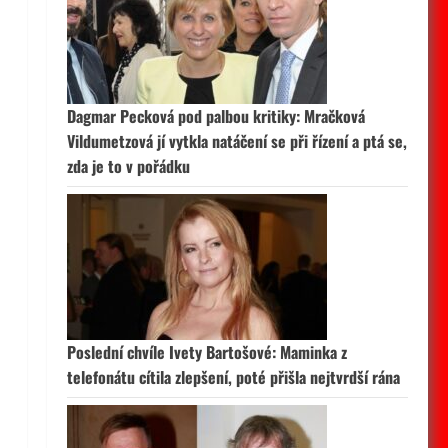
Dagmar Pecková pod palbou kritiky: Mračková
Vildumetzová jí vytkla natáčení se při řízení a ptá se,
zda je to v pořádku
Poslední chvíle Ivety Bartošové: Maminka z
telefonátu cítila zlepšení, poté přišla nejtvrdší rána