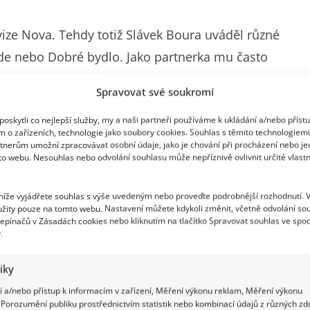
vize Nova. Tehdy totiž Slávek Boura uváděl různé
de nebo Dobré bydlo. Jako partnerka mu často
vzal. Společně měli dceru Agátu, která doplnila
Spravovat své soukromí
ivě dokonale našlápnutý život se však Slávkovi
oskytli co nejlepší služby, my a naši partneři používáme k ukládání a/nebo příst
, což ho velmi zasáhlo. Cestu k sobě si partneři
m o zařízeních, technologie jako soubory cookies. Souhlas s těmito technologiem
ři.
tnerům umožní zpracovávat osobní údaje, jako je chování při procházení nebo j
to webu. Nesouhlas nebo odvolání souhlasu může nepříznivě ovlivnit určité vlastn
 níže vyjádřete souhlas s výše uvedeným nebo proveďte podrobnější rozhodnutí. 
žity pouze na tomto webu. Nastavení můžete kdykoli změnit, včetně odvolání so
epínačů v Zásadách cookies nebo kliknutím na tlačítko Spravovat souhlas ve spod
.
tiky
 a/nebo přístup k informacím v zařízení, Měření výkonu reklam, Měření výkonu
Porozumění publiku prostřednictvím statistik nebo kombinací údajů z různých zdr