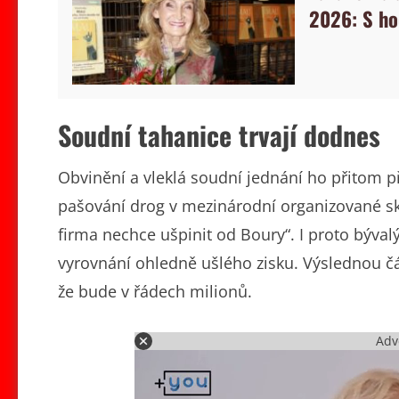
2026: S ho
Soudní tahanice trvají dodnes
Obvinění a vleklá soudní jednání ho přitom při
pašování drog v mezinárodní organizované sk
firma nechce ušpinit od Boury“. I proto býva
vyrovnání ohledně ušlého zisku. Výslednou čá
že bude v řádech milionů.
Adv