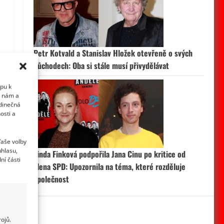
Petr Kotvald a Stanislav Hložek otevřeně o svých
důchodech: Oba si stále musí přivydělávat
upu k
i nám a
edinečná
osti a
Vaše volby
uhlasu,
Linda Finková podpořila Jana Cinu po kritice od
ní části
člena SPD: Upozornila na téma, které rozděluje
společnost
ojů.