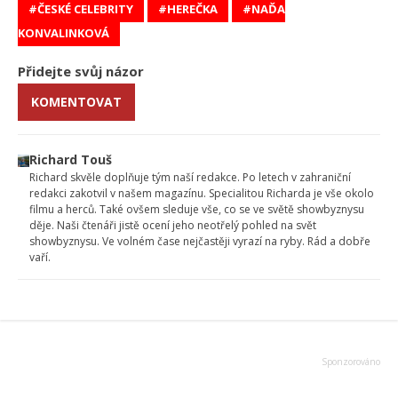
ČESKÉ CELEBRITY
HEREČKA
NAĎA
KONVALINKOVÁ
Přidejte svůj názor
KOMENTOVAT
Richard Touš
Richard skvěle doplňuje tým naší redakce. Po letech v zahraniční
redakci zakotvil v našem magazínu. Specialitou Richarda je vše okolo
filmu a herců. Také ovšem sleduje vše, co se ve světě showbyznysu
děje. Naši čtenáři jistě ocení jeho neotřelý pohled na svět
showbyznysu. Ve volném čase nejčastěji vyrazí na ryby. Rád a dobře
vaří.