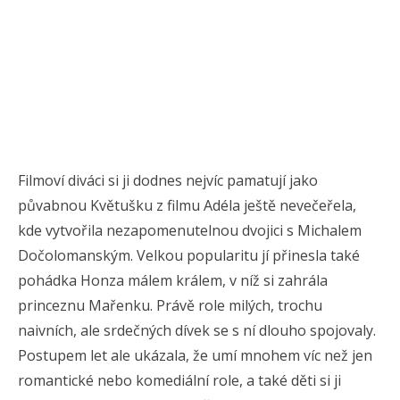
Filmoví diváci si ji dodnes nejvíc pamatují jako
půvabnou Květušku z filmu Adéla ještě nevečeřela,
kde vytvořila nezapomenutelnou dvojici s Michalem
Dočolomanským. Velkou popularitu jí přinesla také
pohádka Honza málem králem, v níž si zahrála
princeznu Mařenku. Právě role milých, trochu
naivních, ale srdečných dívek se s ní dlouho spojovaly.
Postupem let ale ukázala, že umí mnohem víc než jen
romantické nebo komediální role, a také děti si ji