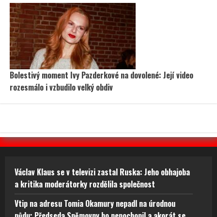
Bolestivý moment Ivy Pazderkové na dovolené: Její video
rozesmálo i vzbudilo velký obdiv
Václav Klaus se v televizi zastal Ruska: Jeho obhajoba
a kritika moderátorky rozdělila společnost
Vtip na adresu Tomia Okamury nepadl na úrodnou
půdu: Předseda Sněmovny ho nepochopil a akorát se