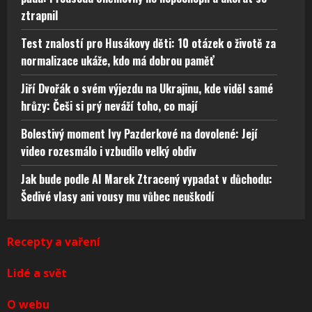
ztrapnil
Test znalostí pro Husákovy děti: 10 otázek o životě za
normalizace ukáže, kdo má dobrou paměť
Jiří Dvořák o svém výjezdu na Ukrajinu, kde viděl samé
hrůzy: Češi si prý neváží toho, co mají
Bolestivý moment Ivy Pazderkové na dovolené: Její
video rozesmálo i vzbudilo velký obdiv
Jak bude podle AI Marek Ztracený vypadat v důchodu:
Šedivé vlasy ani vousy mu vůbec neuškodí
Recepty a vaření
Lidé a svět
O webu