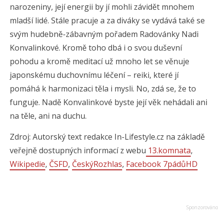
narozeniny, její energii by jí mohli závidět mnohem
mladší lidé. Stále pracuje a za diváky se vydává také se
svým hudebně-zábavným pořadem Radovánky Nadi
Konvalinkové. Kromě toho dbá i o svou duševní
pohodu a kromě meditací už mnoho let se věnuje
japonskému duchovnímu léčení – reiki, které jí
pomáhá k harmonizaci těla i mysli. No, zdá se, že to
funguje. Nadě Konvalinkové byste její věk nehádali ani
na těle, ani na duchu.
Zdroj: Autorský text redakce In-Lifestyle.cz na základě
veřejně dostupných informací z webu
13.komnata
,
Wikipedie
,
ČSFD
,
ČeskýRozhlas
,
Facebook 7pádůHD