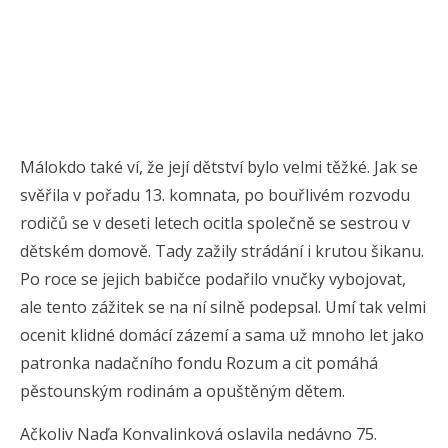
Málokdo také ví, že její dětství bylo velmi těžké. Jak se
svěřila v pořadu 13. komnata, po bouřlivém rozvodu
rodičů se v deseti letech ocitla společně se sestrou v
dětském domově. Tady zažily strádání i krutou šikanu.
Po roce se jejich babičce podařilo vnučky vybojovat,
ale tento zážitek se na ní silně podepsal. Umí tak velmi
ocenit klidné domácí zázemí a sama už mnoho let jako
patronka nadačního fondu Rozum a cit pomáhá
pěstounským rodinám a opuštěným dětem.
Ačkoliv Naďa Konvalinková oslavila nedávno 75.