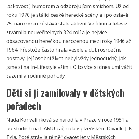
laskavostí, humorem a odzbrojujícím smíchem. Už od
roku 1970 je stálicí české herecké scény a i po oslavě
75. narozenin zůstává stále aktivní. Ve filmu a televizi
ztvárnila neuvěřitelných 324 rolí a je nejvíce
obsazovanou herečkou narozenou mezi roky 1946 až
1964. Přestože často hrála veselé a dobrosrdečné
postavy, její osobní život nebyl vždy jednoduchý, jak
jsme si na In-Lifestyle všimli. O to více si dnes umí vážit
zázemí a rodinné pohody.
Děti si ji zamilovaly v dětských
pořadech
Naďa Konvalinková se narodila v Praze v roce 1951 a
po studiích na DAMU začínala v plzeňském Divadle J. K.
Tyla. Poté strávila téměř dvacet let v Městských