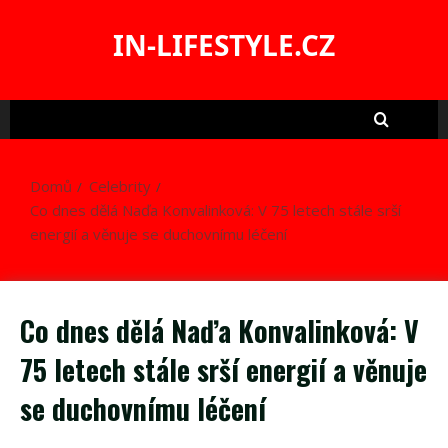
Skip
to
IN-LIFESTYLE.CZ
content
Domů
Celebrity
Co dnes dělá Naďa Konvalinková: V 75 letech stále srší
energií a věnuje se duchovnímu léčení
Co dnes dělá Naďa Konvalinková: V
75 letech stále srší energií a věnuje
se duchovnímu léčení