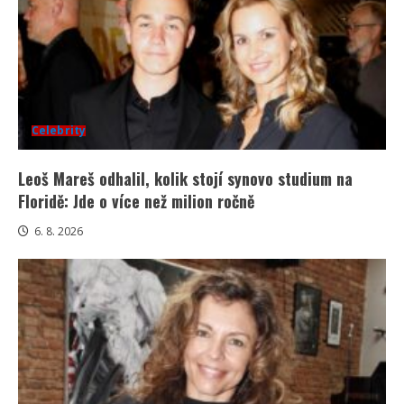
Celebrity
Leoš Mareš odhalil, kolik stojí synovo studium na
Floridě: Jde o více než milion ročně
6. 8. 2026