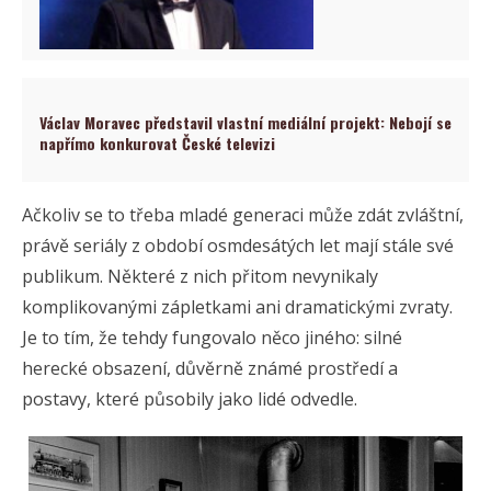
Václav Moravec představil vlastní mediální projekt: Nebojí se
napřímo konkurovat České televizi
Ačkoliv se to třeba mladé generaci může zdát zvláštní,
právě seriály z období osmdesátých let mají stále své
publikum. Některé z nich přitom nevynikaly
komplikovanými zápletkami ani dramatickými zvraty.
Je to tím, že tehdy fungovalo něco jiného: silné
herecké obsazení, důvěrně známé prostředí a
postavy, které působily jako lidé odvedle.