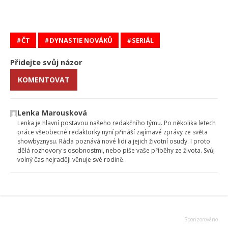
ČT
DYNASTIE NOVÁKŮ
SERIÁL
Přidejte svůj názor
KOMENTOVAT
Lenka Marousková
Lenka je hlavní postavou našeho redakčního týmu. Po několika letech
práce všeobecné redaktorky nyní přináší zajímavé zprávy ze světa
showbyznysu. Ráda poznává nové lidi a jejich životní osudy. I proto
dělá rozhovory s osobnostmi, nebo píše vaše příběhy ze života. Svůj
volný čas nejraději věnuje své rodině.