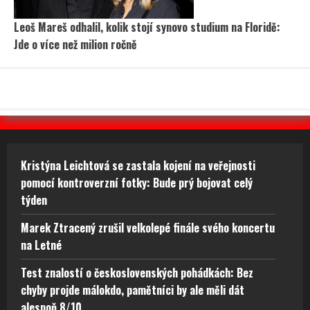
Leoš Mareš odhalil, kolik stojí synovo studium na Floridě:
Jde o více než milion ročně
Kristýna Leichtová se zastala kojení na veřejnosti
pomocí kontroverzní fotky: Bude prý bojovat celý
týden
Marek Ztracený zrušil velkolepé finále svého koncertu
na Letné
Test znalostí o československých pohádkách: Bez
chyby projde málokdo, pamětníci by ale měli dát
alespoň 8/10