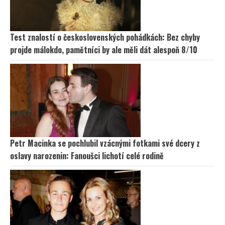
Test znalostí o československých pohádkách: Bez chyby
projde málokdo, pamětníci by ale měli dát alespoň 8/10
Petr Macinka se pochlubil vzácnými fotkami své dcery z
oslavy narozenin: Fanoušci lichotí celé rodině