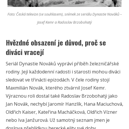
Foto: Česká televize (se souhlasem), snímek ze seriálu Dynastie Nováků –
Josef Kemr a Radoslav Brzobohatý
Hvězdné obsazení je důvod, proč se
diváci vracejí
Seriál Dynastie Nováků vypráví příběh železničářské
rodiny. Její každodenní radosti i starosti mohou diváci
sledovat ve třinácti epizodách. V čele rodiny stojí
Maxmilián Novák, kterého ztvárnil Josef Kemr.
Výraznou roli dostal také Radoslav Brzobohatý jako
Jan Novák, nechybí Jaromír Hanzlík, Hana Maciuchová,
Oldřich Kaiser, Kateřina Macháčková, Oldřich Vízner
nebo Iva Janžurová. Už samotný seznam jmen je
doslova přehlídkou herecké elity své doby.