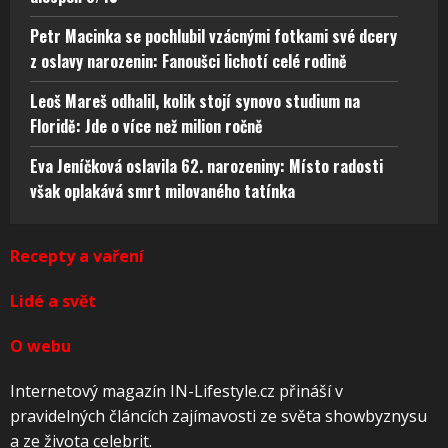
Petr Macinka se pochlubil vzácnými fotkami své dcery
z oslavy narozenin: Fanoušci lichotí celé rodině
Leoš Mareš odhalil, kolik stojí synovo studium na
Floridě: Jde o více než milion ročně
Eva Jeníčková oslavila 62. narozeniny: Místo radosti
však oplakává smrt milovaného tatínka
Recepty a vaření
Lidé a svět
O webu
Internetový magazín IN-Lifestyle.cz přináší v
pravidelných článcích zajímavosti ze světa showbyznysu
a ze života celebrit.