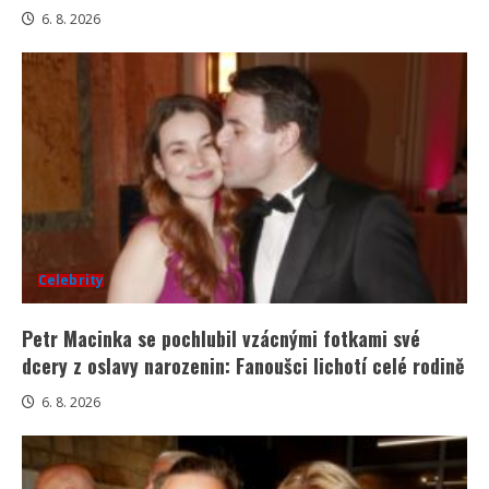
6. 8. 2026
Celebrity
Petr Macinka se pochlubil vzácnými fotkami své
dcery z oslavy narozenin: Fanoušci lichotí celé rodině
6. 8. 2026