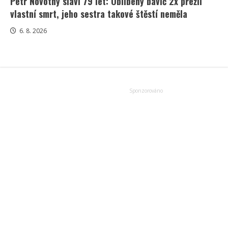
Petr Novotný slaví 79 let: Oblíbený bavič 2x přežil
vlastní smrt, jeho sestra takové štěstí neměla
6. 8. 2026