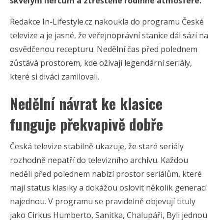
skvělým hercům a ztřeštěné rodinné atmosféře.
Redakce In-Lifestyle.cz nakoukla do programu České
televize a je jasné, že veřejnoprávní stanice dál sází na
osvědčenou recepturu. Nedělní čas před polednem
zůstává prostorem, kde ožívají legendární seriály,
které si diváci zamilovali.
Nedělní návrat ke klasice
funguje překvapivě dobře
Česká televize stabilně ukazuje, že staré seriály
rozhodně nepatří do televizního archivu. Každou
neděli před polednem nabízí prostor seriálům, které
mají status klasiky a dokážou oslovit několik generací
najednou. V programu se pravidelně objevují tituly
jako Cirkus Humberto, Sanitka, Chalupáři, Byli jednou