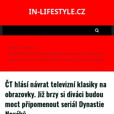
Skip
to
IN-LIFESTYLE.CZ
content
Domů
Zprávy
ČT hlásí návrat televizní klasiky na obrazovky. Již brzy si
diváci budou moct připomenout seriál Dynastie Nováků
ČT hlásí návrat televizní klasiky na
obrazovky. Již brzy si diváci budou
moct připomenout seriál Dynastie
Nováků