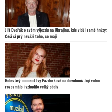
Jiří Dvořák o svém výjezdu na Ukrajinu, kde viděl samé hrůzy:
Češi si prý neváží toho, co mají
Bolestivý moment Ivy Pazderkové na dovolené: Její video
rozesmálo i vzbudilo velký obdiv