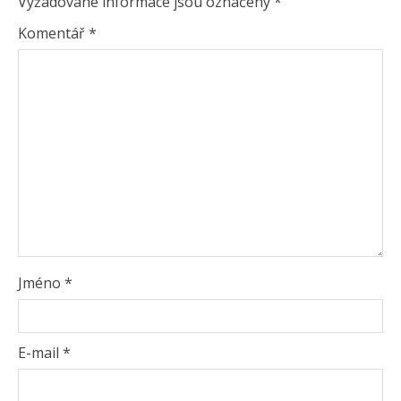
Vyžadované informace jsou označeny
*
Komentář
*
Jméno
*
E-mail
*