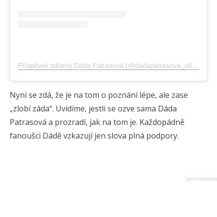
Příspěvek sdílený Dáda Patrasová (@dadapatrasova_oficialni)
Nyní se zdá, že je na tom o poznání lépe, ale zase
„zlobí záda“. Uvidíme, jestli se ozve sama Dáda
Patrasová a prozradí, jak na tom je. Každopádně
fanoušci Dádě vzkazují jen slova plná podpory.