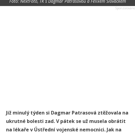
Foto: NextFoto, TK s Dagmar Patrasovou a Felixem Slováčkem
Již minulý týden si Dagmar Patrasová ztěžovala na
ukrutné bolesti zad. V pátek se už musela obrátit
na lékaře v Ústřední vojenské nemocnici. Jak na