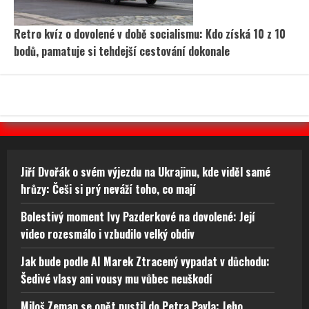
Retro kvíz o dovolené v době socialismu: Kdo získá 10 z 10
bodů, pamatuje si tehdejší cestování dokonale
Jiří Dvořák o svém výjezdu na Ukrajinu, kde viděl samé
hrůzy: Češi si prý neváží toho, co mají
Bolestivý moment Ivy Pazderkové na dovolené: Její
video rozesmálo i vzbudilo velký obdiv
Jak bude podle AI Marek Ztracený vypadat v důchodu:
Šedivé vlasy ani vousy mu vůbec neuškodí
Miloš Zeman se opět pustil do Petra Pavla: Jeho