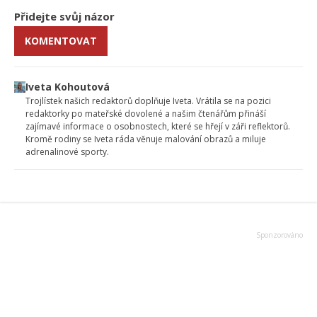
Přidejte svůj názor
KOMENTOVAT
Iveta Kohoutová
Trojlístek našich redaktorů doplňuje Iveta. Vrátila se na pozici
redaktorky po mateřské dovolené a našim čtenářům přináší
zajímavé informace o osobnostech, které se hřejí v záři reflektorů.
Kromě rodiny se Iveta ráda věnuje malování obrazů a miluje
adrenalinové sporty.