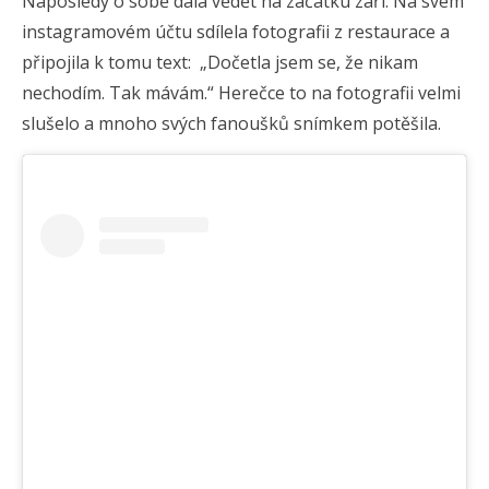
Naposledy o sobě dala vědět na začátku září. Na svém
instagramovém účtu sdílela fotografii z restaurace a
připojila k tomu text: „Dočetla jsem se, že nikam
nechodím. Tak mávám.“ Herečce to na fotografii velmi
slušelo a mnoho svých fanoušků snímkem potěšila.