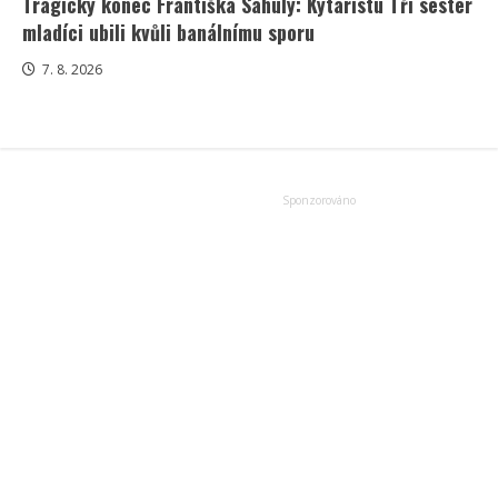
Tragický konec Františka Sahuly: Kytaristu Tří sester
mladíci ubili kvůli banálnímu sporu
7. 8. 2026