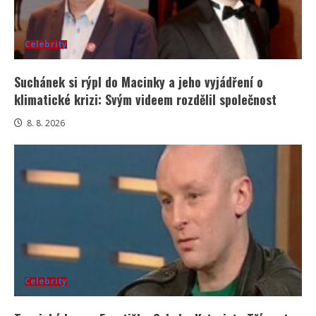
Celebrity
Suchánek si rýpl do Macinky a jeho vyjádření o
klimatické krizi: Svým videem rozdělil společnost
8. 8. 2026
Celebrity