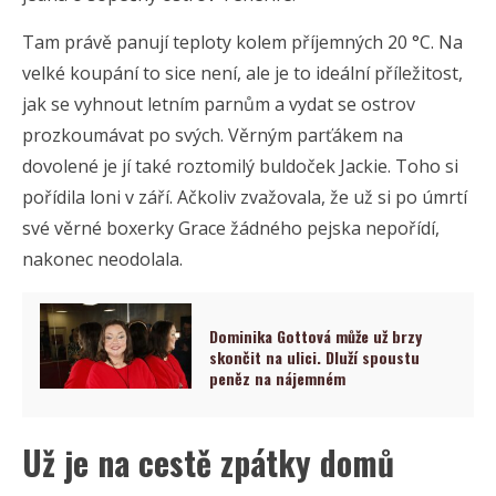
Tam právě panují teploty kolem příjemných 20 °C. Na
velké koupání to sice není, ale je to ideální příležitost,
jak se vyhnout letním parnům a vydat se ostrov
prozkoumávat po svých. Věrným parťákem na
dovolené je jí také roztomilý buldoček Jackie. Toho si
pořídila loni v září. Ačkoliv zvažovala, že už si po úmrtí
své věrné boxerky Grace žádného pejska nepořídí,
nakonec neodolala.
Dominika Gottová může už brzy
skončit na ulici. Dluží spoustu
peněz na nájemném
Už je na cestě zpátky domů