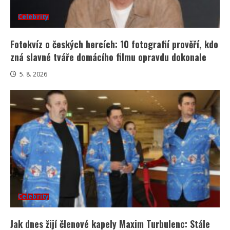
Celebrity
Fotokvíz o českých hercích: 10 fotografií prověří, kdo
zná slavné tváře domácího filmu opravdu dokonale
5. 8. 2026
Celebrity
Jak dnes žijí členové kapely Maxim Turbulenc: Stále