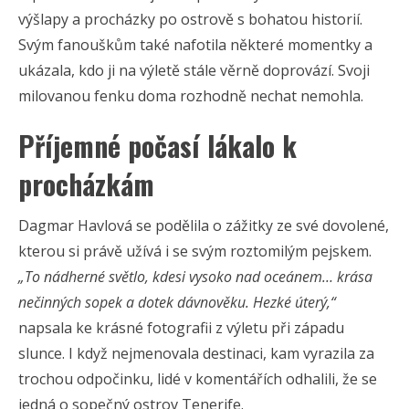
výšlapy a procházky po ostrově s bohatou historií.
Svým fanouškům také nafotila některé momentky a
ukázala, kdo ji na výletě stále věrně doprovází. Svoji
milovanou fenku doma rozhodně nechat nemohla.
Příjemné počasí lákalo k
procházkám
Dagmar Havlová se podělila o zážitky ze své dovolené,
kterou si právě užívá i se svým roztomilým pejskem.
„To nádherné světlo, kdesi vysoko nad oceánem… krása
nečinných sopek a dotek dávnověku. Hezké úterý,“
napsala ke krásné fotografii z výletu při západu
slunce. I když nejmenovala destinaci, kam vyrazila za
trochou odpočinku, lidé v komentářích odhalili, že se
jedná o sopečný ostrov Tenerife.