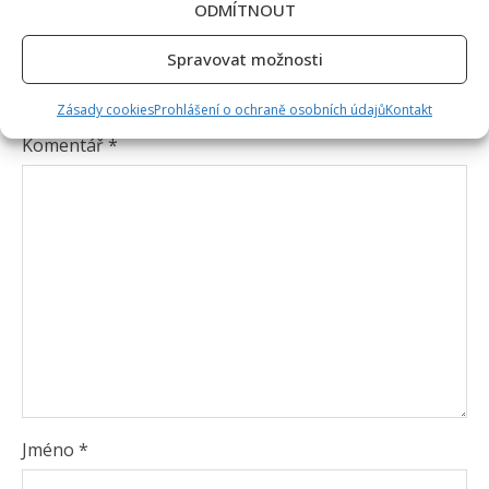
ODMÍTNOUT
Napsat komentář
Spravovat možnosti
Vaše e-mailová adresa nebude zveřejněna.
Vyžadované informace jsou označeny
*
Zásady cookies
Prohlášení o ochraně osobních údajů
Kontakt
Komentář
*
Jméno
*