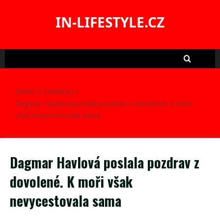
Skip
to
IN-LIFESTYLE.CZ
content
Domů
Celebrity
Dagmar Havlová poslala pozdrav z dovolené. K moři
však nevycestovala sama
Dagmar Havlová poslala pozdrav z
dovolené. K moři však
nevycestovala sama