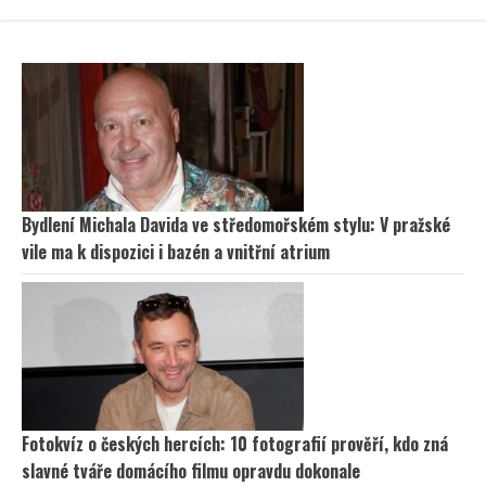
Bydlení Michala Davida ve středomořském stylu: V pražské
vile ma k dispozici i bazén a vnitřní atrium
Fotokvíz o českých hercích: 10 fotografií prověří, kdo zná
slavné tváře domácího filmu opravdu dokonale