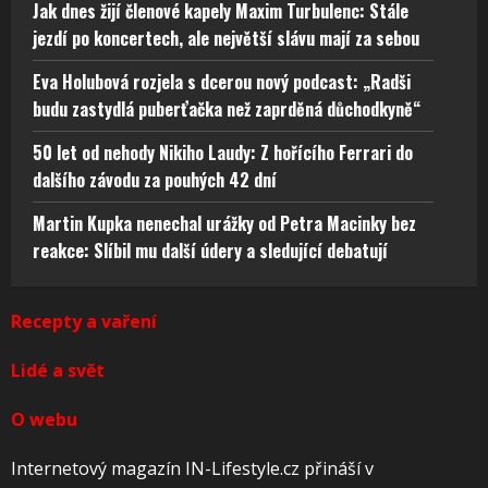
Jak dnes žijí členové kapely Maxim Turbulenc: Stále
jezdí po koncertech, ale největší slávu mají za sebou
Eva Holubová rozjela s dcerou nový podcast: „Radši
budu zastydlá puberťačka než zaprděná důchodkyně“
50 let od nehody Nikiho Laudy: Z hořícího Ferrari do
dalšího závodu za pouhých 42 dní
Martin Kupka nenechal urážky od Petra Macinky bez
reakce: Slíbil mu další údery a sledující debatují
Recepty a vaření
Lidé a svět
O webu
Internetový magazín IN-Lifestyle.cz přináší v