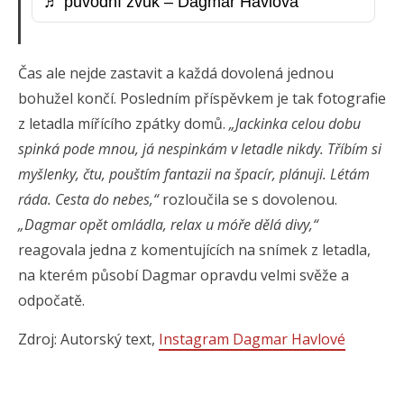
♬ původní zvuk – Dagmar Havlová
Čas ale nejde zastavit a každá dovolená jednou
bohužel končí. Posledním příspěvkem je tak fotografie
z letadla mířícího zpátky domů.
„Jackinka celou dobu
spinká pode mnou, já nespinkám v letadle nikdy. Tříbím si
myšlenky, čtu, pouštím fantazii na špacír, plánuji. Létám
ráda. Cesta do nebes,“
rozloučila se s dovolenou.
„Dagmar opět omládla, relax u móře dělá divy,“
reagovala jedna z komentujících na snímek z letadla,
na kterém působí Dagmar opravdu velmi svěže a
odpočatě.
Zdroj: Autorský text,
Instagram Dagmar Havlové