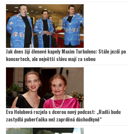
Jak dnes žijí členové kapely Maxim Turbulenc: Stále jezdí po
koncertech, ale největší slávu mají za sebou
Eva Holubová rozjela s dcerou nový podcast: „Radši budu
zastydlá puberťačka než zaprděná důchodkyně“