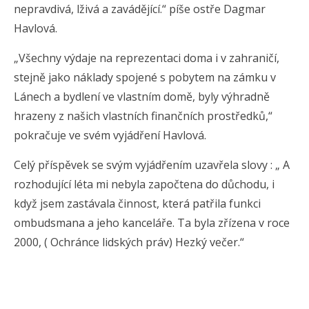
nepravdivá, lživá a zavádějící.“ píše ostře Dagmar
Havlová.
„Všechny výdaje na reprezentaci doma i v zahraničí,
stejně jako náklady spojené s pobytem na zámku v
Lánech a bydlení ve vlastním domě, byly výhradně
hrazeny z našich vlastních finančních prostředků,“
pokračuje ve svém vyjádření Havlová.
Celý příspěvek se svým vyjádřením uzavřela slovy : „ A
rozhodující léta mi nebyla započtena do důchodu, i
když jsem zastávala činnost, která patřila funkci
ombudsmana a jeho kanceláře. Ta byla zřízena v roce
2000, ( Ochránce lidských práv) Hezký večer.“