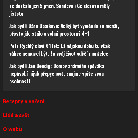
se dostalo jen 5 jmen. Sandeva i Geislerová měly
jistotu
Jak bydlí Bára Basiková: Velký byt vyměnila za menší,
přesto jde stále o velmi prostorný 4+1
Petr Rychlý slaví 61 let: Už nějakou dobu tu však
vůbec nemusel být. Za svůj život vděčí manželce
Jak bydlí Jan Bendig: Domov známého zpěváka
nepůsobí nijak přepychově, zaujme spíše svou
osobností
Recepty a vaření
Lidé a svět
O webu