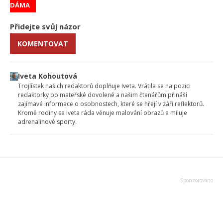
DÁMA
Přidejte svůj názor
KOMENTOVAT
Iveta Kohoutová
Trojlístek našich redaktorů doplňuje Iveta. Vrátila se na pozici
redaktorky po mateřské dovolené a našim čtenářům přináší
zajímavé informace o osobnostech, které se hřejí v záři reflektorů.
Kromě rodiny se Iveta ráda věnuje malování obrazů a miluje
adrenalinové sporty.