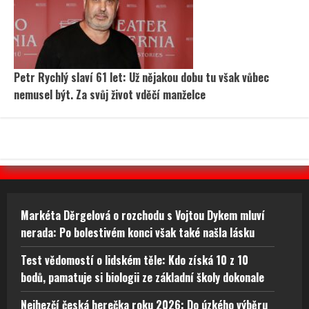
Petr Rychlý slaví 61 let: Už nějakou dobu tu však vůbec
nemusel být. Za svůj život vděčí manželce
Markéta Děrgelová o rozchodu s Vojtou Dykem mluví
nerada: Po bolestivém konci však také našla lásku
Test vědomostí o lidském těle: Kdo získá 10 z 10
bodů, pamatuje si biologii ze základní školy dokonale
Nejhezčí česká herečka roku 2026: Do úzkého výběru