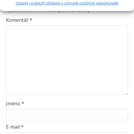
Vaše e-mailová adresa nebude zveřejněna.
Zásady cookies
Prohlášení o ochraně osobních údajů
Kontakt
Vyžadované informace jsou označeny
*
Komentář
*
Jméno
*
E-mail
*