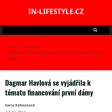
Skip
to
IN-LIFESTYLE.CZ
content
Domů
Celebrity
Dagmar Havlová se vyjádřila k tématu financování první
dámy
Dagmar Havlová se vyjádřila k
tématu financování první dámy
Iveta Kohoutová