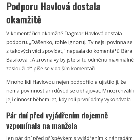
Podporu Havlová dostala
okamžitě
V komentářích okamžitě Dagmar Havlová dostala
podporu. „Dášenko, tohle ignoruj. Ty nejsi povinna se
z takových věcí zpovídat,“ napsala do komentářů Bára
Basiková. „A zrovna vy by jste si tu odměnu maximálně
zasloužila!“ píše se v dalším komentáři.
Mnoho lidí Havlovou nejen podpořilo a ujistilo jí, že
nemá povinnost ani důvod se obhajovat. Mnozí chválili
její činnost během let, kdy roli první dámy vykonávala.
Pár dní před vyjádřením dojemně
vzpomínala na manžela
Jen pár dní před příspěvkem s vyjádřením k náhradám