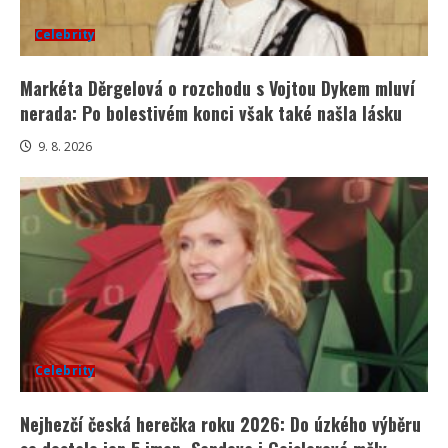
Celebrity
Markéta Děrgelová o rozchodu s Vojtou Dykem mluví
nerada: Po bolestivém konci však také našla lásku
9. 8. 2026
Celebrity
Nejhezčí česká herečka roku 2026: Do úzkého výběru