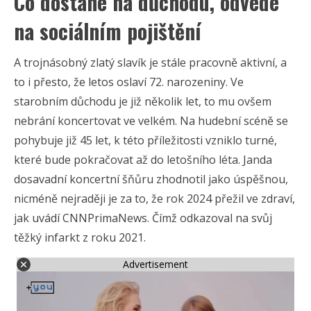
Co dostane na důchodu, odvede
na sociálním pojištění
A trojnásobný zlatý slavík je stále pracovně aktivní, a
to i přesto, že letos oslaví 72. narozeniny. Ve
starobním důchodu je již několik let, to mu ovšem
nebrání koncertovat ve velkém. Na hudební scéně se
pohybuje již 45 let, k této příležitosti vzniklo turné,
které bude pokračovat až do letošního léta. Janda
dosavadní koncertní šňůru zhodnotil jako úspěšnou,
nicméně nejraději je za to, že rok 2024 přežil ve zdraví,
jak uvádí CNNPrimaNews. Čímž odkazoval na svůj
těžký infarkt z roku 2021.
Advertisement