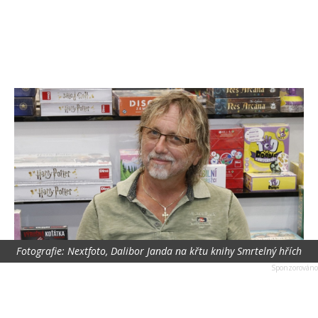
Fotografie: Nextfoto, Dalibor Janda na křtu knihy Smrtelný hřích