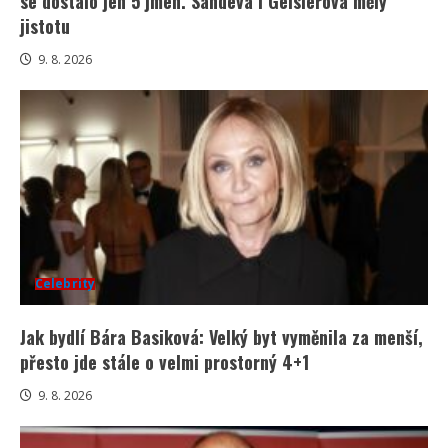
se dostalo jen 5 jmen. Sandeva i Geislerová měly
jistotu
9. 8. 2026
Celebrity
Jak bydlí Bára Basiková: Velký byt vyměnila za menší,
přesto jde stále o velmi prostorný 4+1
9. 8. 2026