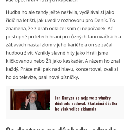
Hudba ho ale tehdy ještě neživila, vydělával si jako
řidič na letišti, jak uvedl v rozhovoru pro Deník. To
znamená, že z drah odklízel sníh či nepořádek. Až
postupně po letech hraní po různých tancovačkách a
zábavách nastal zlom v jeho kariéře a on se začal
hudbou živit. Vznikly slavné hity jako Hráli jsme
kličkovanou nebo Žít jako kaskadér. A rázem ho znal
každý. Práce měl pak nad hlavu, koncertoval, zvali si
ho do televize, psal nové písničky.
Jan Kanyza se nejprve z výměry
důchodu radoval. Skutečná částka
ho však velice zklamala