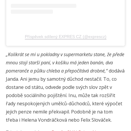
Příspěvek sdílený EXPRES CZ (@exprescz)
„Kolikrát se mi u pokladny v supermarketu stane, že přede
mnou stojí starší paní, v košíku má jeden banán, dva
pomeranče a půlku chleba a přepočítává drobné,“
dodává
Janda. Ani jemu by samotný důchod nestačil. To, co
dostane od státu, odvede podle svých slov zpět v
podobě sociálního pojištění. Inu, může tak rozšířit
řady nespokojených umělců-důchodců, které výpočet
jejich penze nemile překvapil. Podobně je na tom
třeba i Helena Vondráčková nebo Felix Slováček.