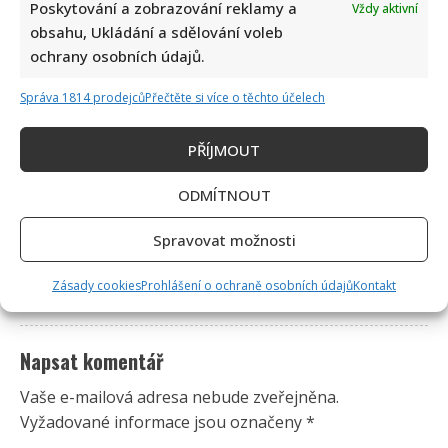
Poskytování a zobrazování reklamy a
Vždy aktivní
obsahu, Ukládání a sdělování voleb
ochrany osobních údajů.
Správa 1814 prodejců
Přečtěte si více o těchto účelech
1 čtenářský názor na “
Dalibor Janda musí i v
PŘÍJMOUT
důchodu stále pracovat. Z přiznané částky by
vyžít nedokázal
”
ODMÍTNOUT
Zdenek Černil
napsal:
Spravovat možnosti
1. 3. 2025 (19:11)
Zásady cookies
Prohlášení o ochraně osobních údajů
Kontakt
Tak uveď kolik tedy máš !
Napsat komentář
Vaše e-mailová adresa nebude zveřejněna.
Vyžadované informace jsou označeny
*