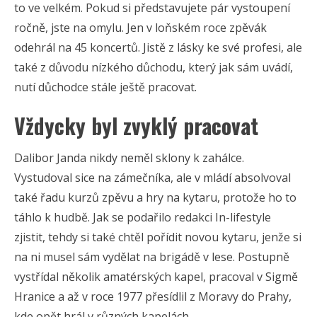
to ve velkém. Pokud si představujete pár vystoupení
ročně, jste na omylu. Jen v loňském roce zpěvák
odehrál na 45 koncertů. Jistě z lásky ke své profesi, ale
také z důvodu nízkého důchodu, který jak sám uvádí,
nutí důchodce stále ještě pracovat.
Vždycky byl zvyklý pracovat
Dalibor Janda nikdy neměl sklony k zahálce.
Vystudoval sice na zámečníka, ale v mládí absolvoval
také řadu kurzů zpěvu a hry na kytaru, protože ho to
táhlo k hudbě. Jak se podařilo redakci In-lifestyle
zjistit, tehdy si také chtěl pořídit novou kytaru, jenže si
na ni musel sám vydělat na brigádě v lese. Postupně
vystřídal několik amatérských kapel, pracoval v Sigmě
Hranice a až v roce 1977 přesídlil z Moravy do Prahy,
kde opět hrál v různých kapelách.