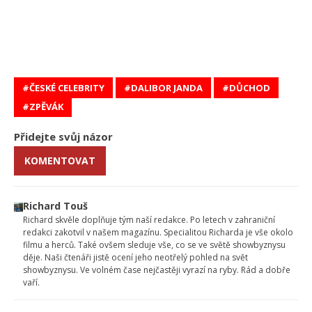
ČESKÉ CELEBRITY
DALIBOR JANDA
DŮCHOD
ZPĚVÁK
Přidejte svůj názor
KOMENTOVAT
Richard Touš
Richard skvěle doplňuje tým naší redakce. Po letech v zahraniční
redakci zakotvil v našem magazínu. Specialitou Richarda je vše okolo
filmu a herců. Také ovšem sleduje vše, co se ve světě showbyznysu
děje. Naši čtenáři jistě ocení jeho neotřelý pohled na svět
showbyznysu. Ve volném čase nejčastěji vyrazí na ryby. Rád a dobře
vaří.