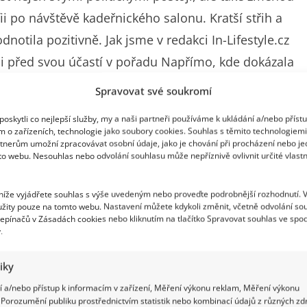
fii po návštěvě kadeřnického salonu. Kratší střih a
odnotila pozitivně. Jak jsme v redakci In-Lifestyle.cz
li před svou účastí v pořadu Napřímo, kde dokázala
Spravovat své soukromí
oskytli co nejlepší služby, my a naši partneři používáme k ukládání a/nebo příst
su
m o zařízeních, technologie jako soubory cookies. Souhlas s těmito technologiem
tnerům umožní zpracovávat osobní údaje, jako je chování při procházení nebo j
to webu. Nesouhlas nebo odvolání souhlasu může nepříznivě ovlivnit určité vlastn
ím střihem a tmavším odstínem vlasů. V
alných reakcí. Řada sledujících se shodovala, že jí
 níže vyjádřete souhlas s výše uvedeným nebo proveďte podrobnější rozhodnutí. 
í vzhled. Sama politička s nadhledem
žity pouze na tomto webu. Nastavení můžete kdykoli změnit, včetně odvolání so
epínačů v Zásadách cookies nebo kliknutím na tlačítko Spravovat souhlas ve spod
své názory.
.
tiky
 a/nebo přístup k informacím v zařízení, Měření výkonu reklam, Měření výkonu
Porozumění publiku prostřednictvím statistik nebo kombinací údajů z různých zdr