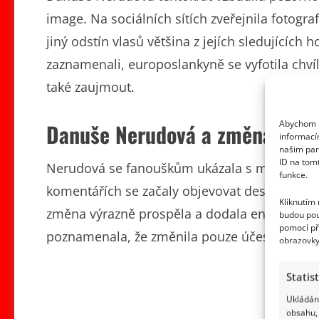
image. Na sociálních sítích zveřejnila fotogra
jiný odstín vlasů většina z jejích sledujících h
zaznamenali, europoslankyně se vyfotila chví
také zaujmout.
Abychom p
Danuše Nerudová a změna úče
informací
našim par
ID na tom
Nerudová se fanouškům ukázala s modernějš
funkce.
komentářích se začaly objevovat desítky pochv
Kliknutím
změna výrazně prospěla a dodala energičtějš
budou pou
pomocí př
poznamenala, že změnila pouze účes, nikoliv 
obrazovky
Statis
Ukládání
obsahu, 