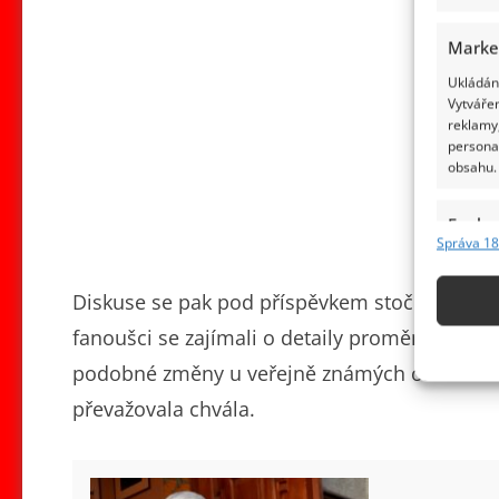
Marke
Ukládání
Vytvářen
reklamy,
persona
obsahu.
Funkc
Správa 18
Přiřazov
Identifi
Diskuse se pak pod příspěvkem stočila také k
fanoušci se zajímali o detaily proměny, jiní j
Použív
základ
podobné změny u veřejně známých osobností č
převažovala chvála.
Zajišt
odstra
obsahu