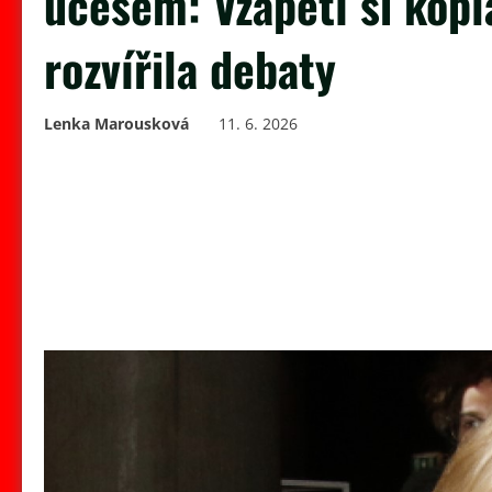
účesem: Vzápětí si kopl
rozvířila debaty
Lenka Marousková
11. 6. 2026