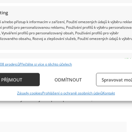
ting
 a/nebo přístup k informacím v zařízení, Použití omezených údajů k výběru rekla
í profilů pro personalizovanou reklamu, Používání profilů k výběru personalizov
 Vytváření profilů pro personalizovaný obsah, Používání profilů pro výběr
lizovaného obsahu, Rozvoj a zlepšování služeb, Použití omezených údajů k výběr
e
Vždy
08 prodejců
Přečtěte si více o těchto účelech
ání a kombinování údajů z jiných zdrojů údajů, Propojení různých zařízení,
kace zařízení na základě automaticky přenášených informací.
 péči o vlasy a každodenní úpravu účesu. Někteří
PŘÍJMOUT
ODMÍTNOUT
Spravovat mož
í doporučovali, aby u nového stylu zůstala. Přestože
ání přesných údajů o zeměpisné poloze, Identifikace zařízení n
Zásady cookies
Prohlášení o ochraně osobních údajů
Kontakt
ě aktivně požadovaných informací.
asto vyvolávají rozporuplné reakce, tentokrát
ění bezpečnosti, předcházení a zjišťování podvodů a
ňování chyb, Poskytování a zobrazování reklamy a
Vždy
, Ukládání a sdělování voleb ochrany osobních údajů.