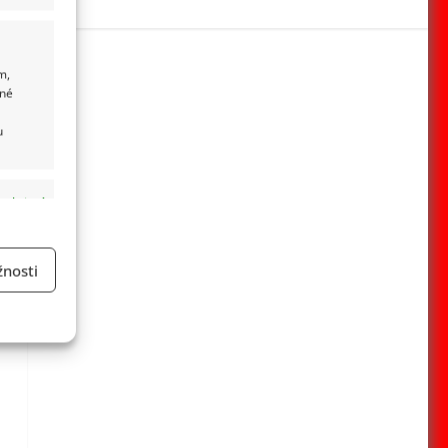
m,
ané
u
 aktivní
nosti
a
 aktivní