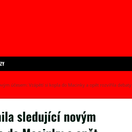
ÍZY
vým účesem: Vzápětí si kopla do Macinky a opět rozvířila debaty
la sledující novým