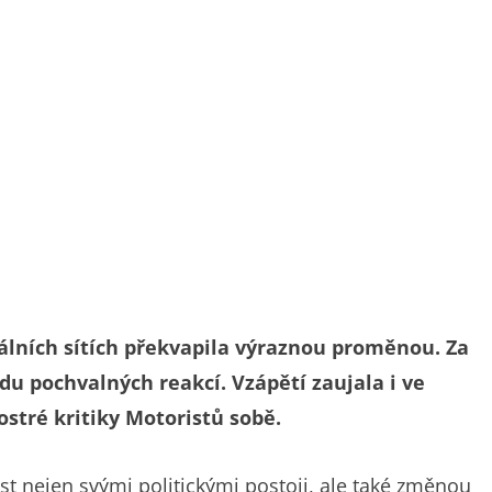
lních sítích překvapila výraznou proměnou. Za
adu pochvalných reakcí. Vzápětí zaujala i ve
ostré kritiky Motoristů sobě.
t nejen svými politickými postoji, ale také změnou