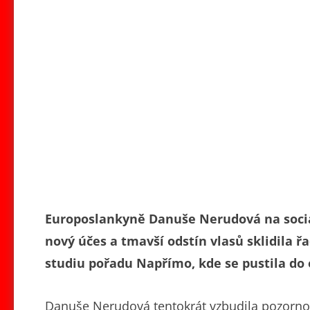
Europoslankyně Danuše Nerudová na sociá
nový účes a tmavší odstín vlasů sklidila ř
studiu pořadu Napřímo, kde se pustila do 
Danuše Nerudová tentokrát vzbudila pozornos