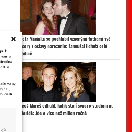
Petr Macinka se pochlubil vzácnými fotkami své
dcery z oslavy narozenin: Fanoušci lichotí celé
upu k
rodině
i nám a
edinečná
osti a
Vaše volby
uhlasu,
ní části
Leoš Mareš odhalil, kolik stojí synovo studium na
Floridě: Jde o více než milion ročně
ojů.