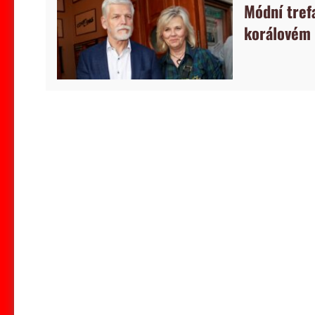
Módní trefa
korálovém 