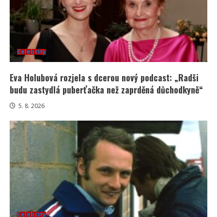
Celebrity
Eva Holubová rozjela s dcerou nový podcast: „Radši
budu zastydlá puberťačka než zaprděná důchodkyně“
5. 8. 2026
Celebrity