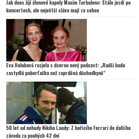
Jak dnes žijí členové kapely Maxim Turbulenc: Stále jezdí po
koncertech, ale největší slávu mají za sebou
Eva Holubová rozjela s dcerou nový podcast: „Radši budu
zastydlá puberťačka než zaprděná důchodkyně“
50 let od nehody Nikiho Laudy: Z hořícího Ferrari do dalšího
závodu za pouhých 42 dní