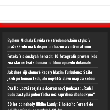
Bydlení Michala Davida ve středomořském stylu: V
pražské vile ma k dispozici i bazén a vnitřní atrium
Fotokvíz o českých hercích: 10 fotografií prověří, kdo
zná slavné tváře domácího filmu opravdu dokonale
Jak dnes žijí členové kapely Maxim Turbulenc: Stále
jezdí po koncertech, ale největší slávu mají za sebou
Eva Holubová rozjela s dcerou nový podcast: „Radši
budu zastydlá puberťačka než zaprděná důchodkyně“
50 let od nehody Nikiho Laudy: Z hořícího Ferrari do