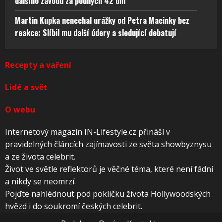
dalšího závodu za pouhých 42 dní
Martin Kupka nenechal urážky od Petra Macinky bez
reakce: Slíbil mu další údery a sledující debatují
Recepty a vaření
Lidé a svět
O webu
Internetový magazín IN-Lifestyle.cz přináší v
pravidelných článcích zajímavosti ze světa showbyznysu
a ze života celebrit.
Život ve světle reflektorů je věčné téma, které není fádní
a nikdy se neomrzí.
Pojďte nahlédnout pod pokličku života Hollywoodských
hvězd i do soukromí českých celebrit.