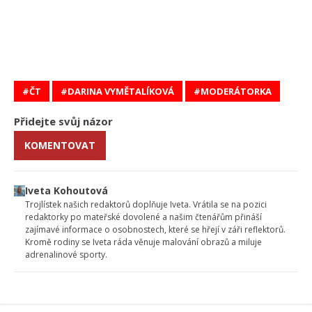
ČT
DARINA VYMĚTALÍKOVÁ
MODERÁTORKA
Přidejte svůj názor
KOMENTOVAT
Iveta Kohoutová
Trojlístek našich redaktorů doplňuje Iveta. Vrátila se na pozici
redaktorky po mateřské dovolené a našim čtenářům přináší
zajímavé informace o osobnostech, které se hřejí v záři reflektorů.
Kromě rodiny se Iveta ráda věnuje malování obrazů a miluje
adrenalinové sporty.