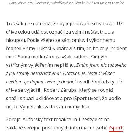
Foto: NextFoto, Darina Vymětalíková na křtu knihy Život ve 280 znacích
To však neznamená, že by její chování schvaloval. Už
dříve celou událost označil za velmi nešťastnou a
hloupou. Podle všeho se sám omluvil výkonnému
řediteli Primy Lukáši Kubátovi s tím, že ho celý incident
mrzí. Sama moderátorka však zatím s žádným
vstřícným vyjádřením nepřišla.
„Zatím jsem nic takového
z její strany nezaznamenal. Otázkou je, jestli si vůbec
uvědomuje dopad svého jednání,“
uvedl Ponikelský. Už
dříve se vyjádřil i Robert Záruba, který se rovněž
snažil situaci uklidňovat a pro iSport uvedl, že podle
něj to Vymětalíková tak ani nemyslela.
Zdroje: Autorský text redakce In-Lifestyle.cz na
základě veřejně přístupných informací z webů
iSport
,