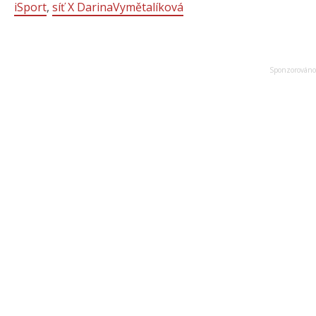
iSport
,
síť X DarinaVymětalíková