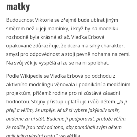
matky
Budoucnost Viktorie se zřejmě bude ubírat jiným
směrem než u její maminky, i když by na modelku
rozhodně byla krásná až až. Vlaďka Erbová
opakovaně zdůrazňuje, že dcera má silný charakter,
smysl pro odpovědnost a stojí pevně nohama na zemi.
Na svůj věk je vyspělá a lze se na ni spoléhat.
Podle Wikipedie se Vlaďka Erbová po odchodu z
aktivního modelingu věnovala i podnikání a mediálním
projektům, přičemž rodina pro ni zůstává zásadní
hodnotou. Stejný přístup uplatňuje i vůči dětem. „
Já jí
přeji a věřím, že uspěje. Ať už si vybere jakýkoliv směr,
budeme za ní stát. Budeme ji podporovat, protože věřím,
že rodiče jsou tady od toho, aby pomáhali svým dětem
najít jejich vlastní cestu,
“ vysvětlila.