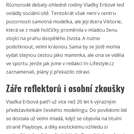
Různorodé debaty ohledně rodiny Vlaďky Erbové teď
ovládly sociální sítě. Tentokrát však není v centru
pozornosti samotná modelka, ale její dcera Viktorie,
která se z malé holčičky proměnila v mladou ženu
stojící na prahu dospělého života. A nutno
podotknout, velmi krásnou. Sama by se jistě mohla
vydat stejnou cestou jako maminka, ale ona se viděla
ve sportu. Jenže jak jsme v redakci In-Lifestyle.cz
zaznamenali, plány jí překazilo zdraví.
Záře reflektorů i osobní zkoušky
Vlaďka Erbová patří už více než 20 let k výrazným
představitelkám českého modelingu. Do povědomí lidí
se dostala už velmi mladá, když se objevila na titulní
straně Playboye, a díky exotickému vzhledu si