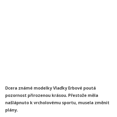
Dcera známé modelky Vlaďky Erbové poutá
pozornost přirozenou krásou. Přestože měla
našlápnuto k vrcholovému sportu, musela změnit
plány.