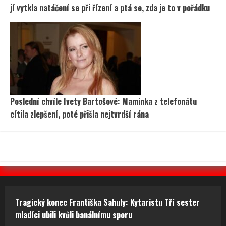
jí vytkla natáčení se při řízení a ptá se, zda je to v pořádku
Poslední chvíle Ivety Bartošové: Maminka z telefonátu
cítila zlepšení, poté přišla nejtvrdší rána
Tragický konec Františka Sahuly: Kytaristu Tří sester
mladíci ubili kvůli banálnímu sporu