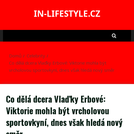
Skip
to
IN-LIFESTYLE.CZ
content
Domů
Celebrity
Co dělá dcera Vlaďky Erbové: Viktorie mohla být
vrcholovou sportovkyní, dnes však hledá nový směr
Co dělá dcera Vlaďky Erbové:
Viktorie mohla být vrcholovou
sportovkyní, dnes však hledá nový
směr