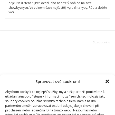
děje. Naši čtenáři jistě ocení jeho neotřelý pohled na svět
showbyznysu. Ve volném čase nejčastěji vyrazí na ryby. Rád a dobře
vaří.
Spravovat své soukromí
Abychom poskytli co nejlepší služby, my a naši partneři používáme k
ukládání a/nebo přístupu k informacím o zařízeních, technologie jako
soubory cookies. Souhlas s těmito technologiemi nám a našim
partnerům umožní zpracovávat osobní údaje, jako je chování při
procházení nebo jedinečná ID na tomto webu. Nesouhlas nebo
odvolání souhlasu může nepříznivě ovlivnit určité vlastnosti a funkce.