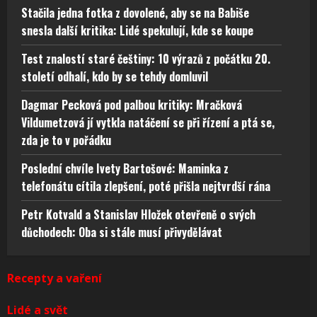
Stačila jedna fotka z dovolené, aby se na Babiše
snesla další kritika: Lidé spekulují, kde se koupe
Test znalostí staré češtiny: 10 výrazů z počátku 20.
století odhalí, kdo by se tehdy domluvil
Dagmar Pecková pod palbou kritiky: Mračková
Vildumetzová jí vytkla natáčení se při řízení a ptá se,
zda je to v pořádku
Poslední chvíle Ivety Bartošové: Maminka z
telefonátu cítila zlepšení, poté přišla nejtvrdší rána
Petr Kotvald a Stanislav Hložek otevřeně o svých
důchodech: Oba si stále musí přivydělávat
Recepty a vaření
Lidé a svět