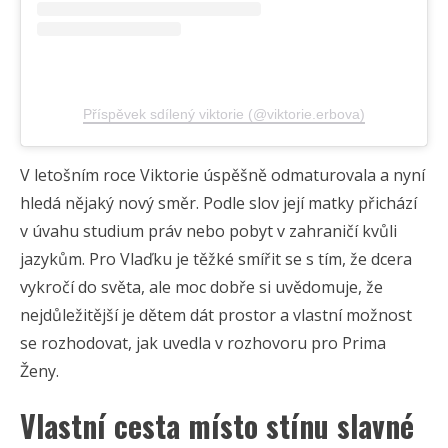
Příspěvek sdílený viktorie (@viktorie.erbova)
V letošním roce Viktorie úspěšně odmaturovala a nyní
hledá nějaký nový směr. Podle slov její matky přichází
v úvahu studium práv nebo pobyt v zahraničí kvůli
jazykům. Pro Vlaďku je těžké smířit se s tím, že dcera
vykročí do světa, ale moc dobře si uvědomuje, že
nejdůležitější je dětem dát prostor a vlastní možnost
se rozhodovat, jak uvedla v rozhovoru pro Prima
Ženy.
Vlastní cesta místo stínu slavné