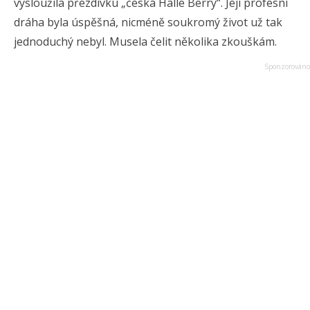
vysloužila přezdívku „česká Halle Berry“. Její profesní
dráha byla úspěšná, nicméně soukromý život už tak
jednoduchý nebyl. Musela čelit několika zkouškám.