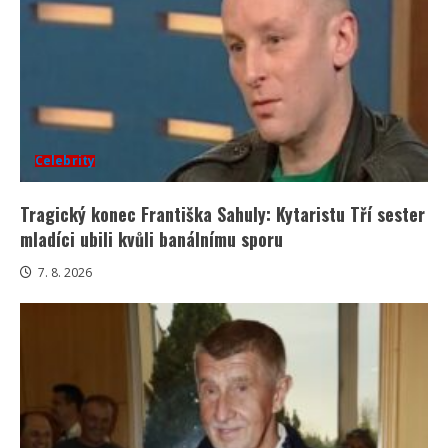
Celebrity
Tragický konec Františka Sahuly: Kytaristu Tří sester
mladíci ubili kvůli banálnímu sporu
7. 8. 2026