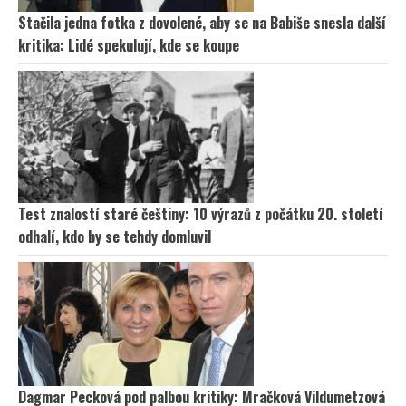
Stačila jedna fotka z dovolené, aby se na Babiše snesla další
kritika: Lidé spekulují, kde se koupe
Test znalostí staré češtiny: 10 výrazů z počátku 20. století
odhalí, kdo by se tehdy domluvil
Dagmar Pecková pod palbou kritiky: Mračková Vildumetzová