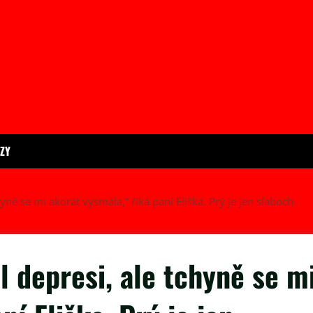
ÍZY
yně se mi akorát vysmála,“ říká paní Eliška. Prý je jen slaboch
l depresi, ale tchyně se m