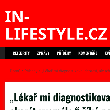
Skip
IN-
to
content
LIFESTYLE.CZ
CELEBRITY
ZPRÁVY
PŘÍBĚHY
KOMENTÁŘE
KV
Domů
Příběhy
„Lékař mi diagnostikoval depresi, ale tch
„Lékař mi diagnostikova