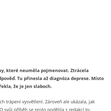
émy, které neuměla pojmenovat. Ztrácela
dpověď. Tu přinesla až diagnóza deprese. Místo
ekla, že je jen slaboch.
h trápení vysvětlení. Zároveň ale ukázala, jak
 svůj příběh se proto podělila s redakcí In-