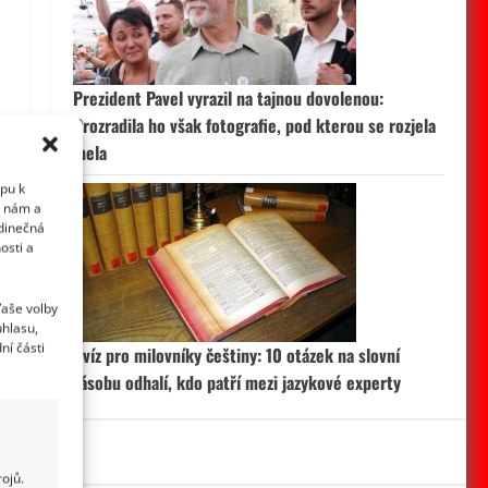
Prezident Pavel vyrazil na tajnou dovolenou:
Prozradila ho však fotografie, pod kterou se rozjela
mela
upu k
i nám a
edinečná
osti a
Vaše volby
uhlasu,
ní části
Kvíz pro milovníky češtiny: 10 otázek na slovní
zásobu odhalí, kdo patří mezi jazykové experty
ojů.