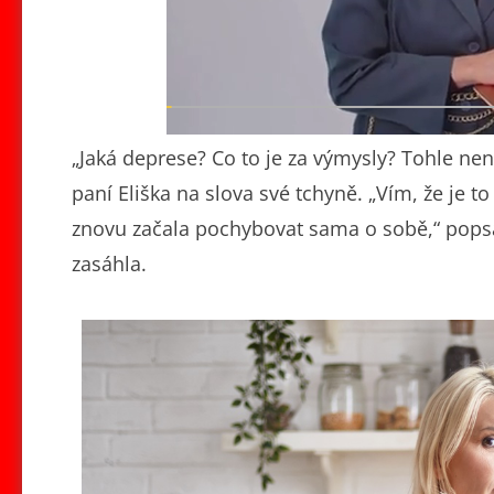
„Jaká deprese? Co to je za výmysly? Tohle ne
paní Eliška na slova své tchyně. „Vím, že je t
znovu začala pochybovat sama o sobě,“ popsal
zasáhla.