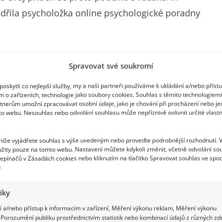
jádřila psycholožka online psychologické poradny
kala dlouho
Spravovat své soukromí
d poznat. Člověk funguje, chodí do práce, stará se
oskytli co nejlepší služby, my a naši partneři používáme k ukládání a/nebo příst
m o zařízeních, technologie jako soubory cookies. Souhlas s těmito technologiem
 chvíle prožívá uvnitř. Může bojovat s únavou,
tnerům umožní zpracovávat osobní údaje, jako je chování při procházení nebo j
to webu. Nesouhlas nebo odvolání souhlasu může nepříznivě ovlivnit určité vlastn
nezvládá věci tak jako dřív.
 níže vyjádřete souhlas s výše uvedeným nebo proveďte podrobnější rozhodnutí. 
žity pouze na tomto webu. Nastavení můžete kdykoli změnit, včetně odvolání so
epínačů v Zásadách cookies nebo kliknutím na tlačítko Spravovat souhlas ve spod
.
tiky
 a/nebo přístup k informacím v zařízení, Měření výkonu reklam, Měření výkonu
Porozumění publiku prostřednictvím statistik nebo kombinací údajů z různých zdr