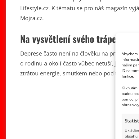
Lifestyle.cz. K tématu se pro náš magazín vy
Mojra.cz.
Na vysvětlení svého trápení če
Deprese často není na člověku na první pohle
Abychom p
informací
o rodinu a okolí často vůbec netuší, jak těžké
našim par
ID na tom
ztrátou energie, smutkem nebo pocitem, že už 
funkce.
Kliknutím
budou pou
pomocí př
obrazovky
Statis
Ukládání
obsahu, 