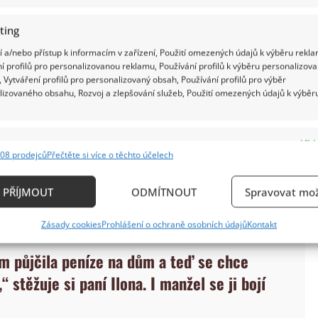
ting
 a/nebo přístup k informacím v zařízení, Použití omezených údajů k výběru rekla
í profilů pro personalizovanou reklamu, Používání profilů k výběru personalizov
 Vytváření profilů pro personalizovaný obsah, Používání profilů pro výběr
lizovaného obsahu, Rozvoj a zlepšování služeb, Použití omezených údajů k výběr
rá dlouhé roky nevěděla, co se s ní děje. Snažila se
e
Vždy
pro pocity, které neuměla pojmenovat. Až lékař jí
08 prodejců
Přečtěte si více o těchto účelech
ání a kombinování údajů z jiných zdrojů údajů, Propojení různých zařízení,
 deprese. Konečně získala odpověď na otázku, proč
kace zařízení na základě automaticky přenášených informací.
PŘÍJMOUT
ODMÍTNOUT
Spravovat mož
ání přesných údajů o zeměpisné poloze, Identifikace zařízení n
Zásady cookies
Prohlášení o ochraně osobních údajů
Kontakt
ě aktivně požadovaných informací.
m půjčila peníze na dům a teď se chce
ění bezpečnosti, předcházení a zjišťování podvodů a
“ stěžuje si paní Ilona. I manžel se ji bojí
ňování chyb, Poskytování a zobrazování reklamy a
Vždy
, Ukládání a sdělování voleb ochrany osobních údajů.