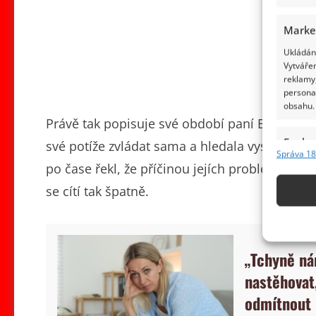
Marke
Ukládání
Vytvářen
reklamy,
persona
obsahu.
Právě tak popisuje své období paní Eliška, kte
Funkc
své potíže zvládat sama a hledala vysvětlení 
Správa 18
Přiřazov
po čase řekl, že příčinou jejích problémů je
Identifi
se cítí tak špatně.
Použív
základ
„Tchyně ná
Zajišt
nastěhovat,
odstra
odmítnout
obsahu