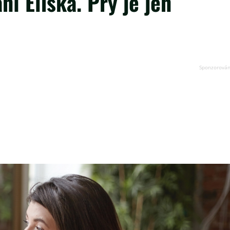
ní Eliška. Prý je jen