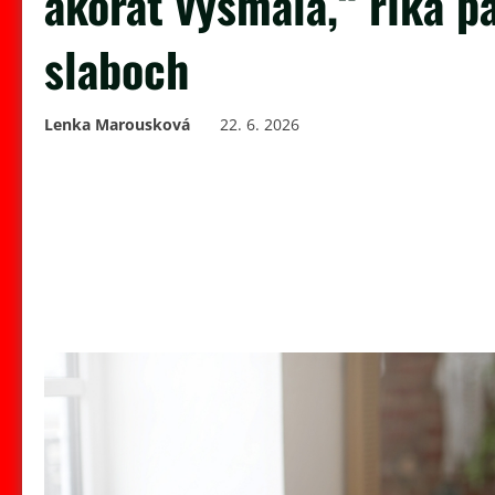
akorát vysmála,“ říká pa
slaboch
Lenka Marousková
22. 6. 2026