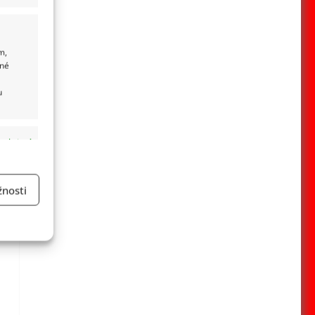
m,
ané
u
 aktivní
nosti
a
 aktivní