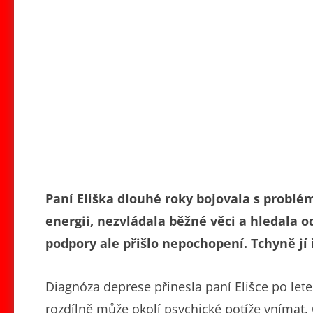
Paní Eliška dlouhé roky bojovala s probl
energii, nezvládala běžné věci a hledala o
podpory ale přišlo nepochopení. Tchyně jí ř
Diagnóza deprese přinesla paní Elišce po letec
rozdílně může okolí psychické potíže vnímat. O