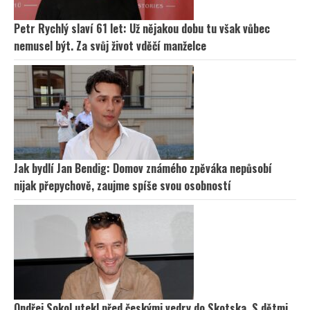
Petr Rychlý slaví 61 let: Už nějakou dobu tu však vůbec
nemusel být. Za svůj život vděčí manželce
Jak bydlí Jan Bendig: Domov známého zpěváka nepůsobí
nijak přepychově, zaujme spíše svou osobností
Ondřej Sokol utekl před českými vedry do Skotska. S dětmi