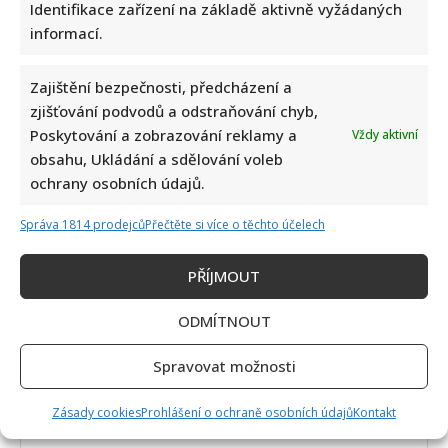
Identifikace zařízení na základě aktivně vyžádaných
informací.
Zajištění bezpečnosti, předcházení a
zjišťování podvodů a odstraňování chyb,
Poskytování a zobrazování reklamy a
Vždy aktivní
obsahu, Ukládání a sdělování voleb
ochrany osobních údajů.
Správa 1814 prodejců
Přečtěte si více o těchto účelech
Napsat komentář
PŘÍJMOUT
Vaše e-mailová adresa nebude zveřejněna.
Vyžadované informace jsou označeny
*
ODMÍTNOUT
Komentář
*
Spravovat možnosti
Zásady cookies
Prohlášení o ochraně osobních údajů
Kontakt