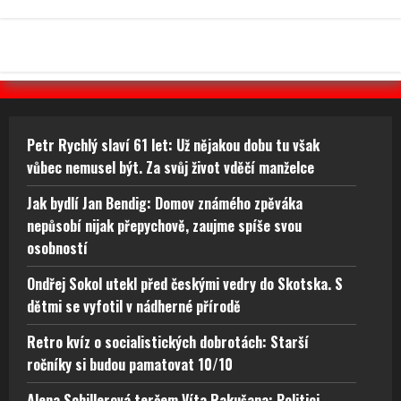
Petr Rychlý slaví 61 let: Už nějakou dobu tu však
vůbec nemusel být. Za svůj život vděčí manželce
Jak bydlí Jan Bendig: Domov známého zpěváka
nepůsobí nijak přepychově, zaujme spíše svou
osobností
Ondřej Sokol utekl před českými vedry do Skotska. S
dětmi se vyfotil v nádherné přírodě
Retro kvíz o socialistických dobrotách: Starší
ročníky si budou pamatovat 10/10
Alena Schillerová terčem Víta Rakušana: Politici