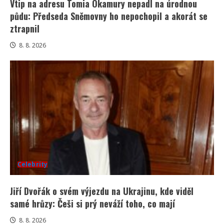
Vtip na adresu Tomia Okamury nepadl na úrodnou
půdu: Předseda Sněmovny ho nepochopil a akorát se
ztrapnil
8. 8. 2026
Celebrity
Jiří Dvořák o svém výjezdu na Ukrajinu, kde viděl
samé hrůzy: Češi si prý neváží toho, co mají
8. 8. 2026