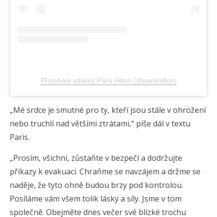
Příspěvek sdílený Paris Hilton (@parishilton)
„Mé srdce je smutné pro ty, kteří jsou stále v ohrožení
nebo truchlí nad většími ztrátami,“ píše dál v textu
Paris.
„Prosím, všichni, zůstaňte v bezpečí a dodržujte
příkazy k evakuaci. Chraňme se navzájem a držme se
naděje, že tyto ohně budou brzy pod kontrolou.
Posíláme vám všem tolik lásky a síly. Jsme v tom
společně. Obejměte dnes večer své blízké trochu