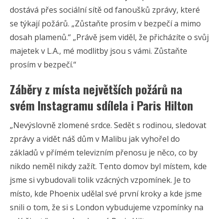
dostává přes sociální sítě od fanoušků zprávy, které
se týkají požárů. „Zůstaňte prosím v bezpečí a mimo
dosah plamenů.“ „Právě jsem viděl, že přicházíte o svůj
majetek v L.A., mé modlitby jsou s vámi. Zůstaňte
prosím v bezpečí.“
Záběry z místa největších požárů na
svém Instagramu sdílela i Paris Hilton
„Nevýslovně zlomené srdce. Sedět s rodinou, sledovat
zprávy a vidět náš dům v Malibu jak vyhořel do
základů v přímém televizním přenosu je něco, co by
nikdo neměl nikdy zažít. Tento domov byl místem, kde
jsme si vybudovali tolik vzácných vzpomínek. Je to
místo, kde Phoenix udělal své první kroky a kde jsme
snili o tom, že si s London vybudujeme vzpomínky na