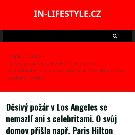
Skip
to
IN-LIFESTYLE.CZ
content
Domů
Zprávy
Děsivý požár v Los Angeles se nemazlí ani s
celebritami. O svůj domov přišla např. Paris Hilton nebo
Anthony Hopkins
Děsivý požár v Los Angeles se
nemazlí ani s celebritami. O svůj
domov přišla např. Paris Hilton