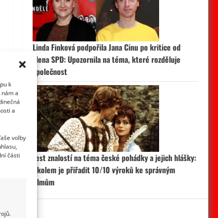
Linda Finková podpořila Jana Cinu po kritice od
člena SPD: Upozornila na téma, které rozděluje
společnost
upu k
i nám a
edinečná
osti a
Vaše volby
uhlasu,
ní části
Test znalostí na téma české pohádky a jejich hlášky:
Úkolem je přiřadit 10/10 výroků ke správným
filmům
ojů.