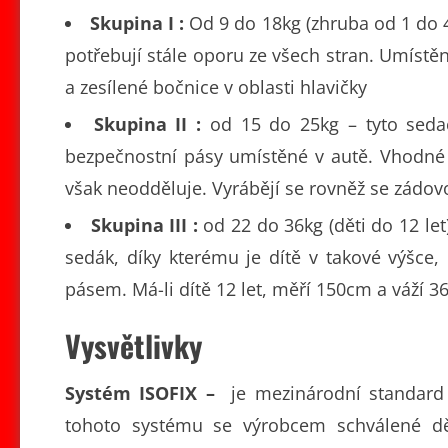
Skupina I :
Od 9 do 18kg (zhruba od 1 do 4 
potřebují stále oporu ze všech stran. Umístěn
a zesílené bočnice v oblasti hlavičky
Skupina II :
od 15 do 25kg – tyto sedač
bezpečnostní pásy umístěné v autě. Vhodné 
však neodděluje. Vyrábějí se rovněž se zádo
Skupina III :
od 22 do 36kg (děti do 12 let
sedák, díky kterému je dítě v takové výšce,
pásem. Má-li dítě 12 let, měří 150cm a váží 3
Vysvětlivky
Systém ISOFIX –
je mezinárodní standard 
tohoto systému se výrobcem schválené dě