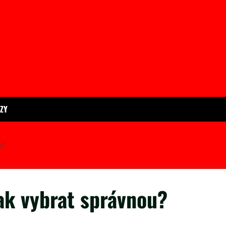
ÍZY
u?
ak vybrat správnou?