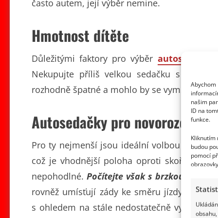
často autem, její výběr nemine.
Hmotnost dítěte
Důležitými faktory pro výběr
autosedačky
j
Nekupujte příliš velkou sedačku s tím, ž
Abychom p
rozhodně špatné a mohlo by se vymstít.
informací
našim par
ID na tom
Autosedačky pro novorozence 
funkce.
Kliknutím
Pro ty nejmenší jsou ideální volbou tzv.
kol
budou pou
pomocí př
což je vhodnější poloha oproti skořepinám 
obrazovky
nepohodlné.
Počítejte však s brzkou investi
Statis
rovněž umísťují zády ke směru jízdy. Jde o p
Ukládání
s ohledem na stále nedostatečně vyvinutou d
obsahu, 