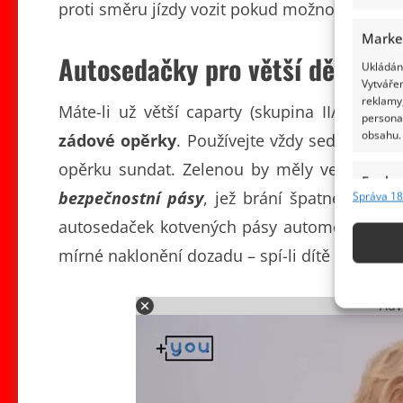
proti směru jízdy vozit pokud možno, co nejd
Marke
Autosedačky pro větší děti
Ukládání
Vytvářen
reklamy,
Máte-li už větší caparty (skupina II/III)
persona
obsahu.
zádové opěrky
. Používejte vždy sedačky s 
opěrku sundat. Zelenou by měly ve výběru
Funkc
bezpečnostní pásy
, jež brání špatnému ved
Správa 18
Přiřazov
autosedaček kotvených pásy automobilu zás
Identifi
mírné naklonění dozadu – spí-li dítě v autose
Použív
základ
Adv
Zajišt
odstra
obsahu