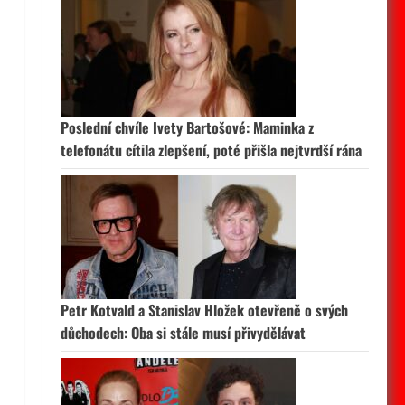
Poslední chvíle Ivety Bartošové: Maminka z
telefonátu cítila zlepšení, poté přišla nejtvrdší rána
Petr Kotvald a Stanislav Hložek otevřeně o svých
důchodech: Oba si stále musí přivydělávat