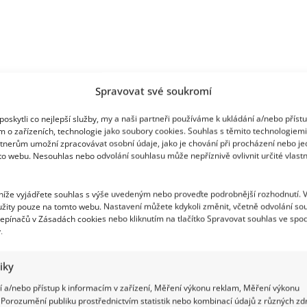
e hmotnost dítěte a přizpůsobení jeho velikosti.
Spravovat své soukromí
e vám alespoň déle vydrží. Takové přemýšlení je
oskytli co nejlepší služby, my a naši partneři používáme k ukládání a/nebo příst
m o zařízeních, technologie jako soubory cookies. Souhlas s těmito technologiem
tnerům umožní zpracovávat osobní údaje, jako je chování při procházení nebo j
to webu. Nesouhlas nebo odvolání souhlasu může nepříznivě ovlivnit určité vlastn
do 0+
 níže vyjádřete souhlas s výše uvedeným nebo proveďte podrobnější rozhodnutí. 
ébky nebo-li vajíčko
, ve kterých děťátko zcela leží,
žity pouze na tomto webu. Nastavení můžete kdykoli změnit, včetně odvolání so
epínačů v Zásadách cookies nebo kliknutím na tlačítko Spravovat souhlas ve spod
z kategorie 0+, jež by mohly zpočátku být velké a
.
cí do sedačky
zvané „skořepina“ kategorie 0+. Ty se
tiky
ozici, jež zajišťuje dítěti nejvyšší možnou ochranu
 a/nebo přístup k informacím v zařízení, Měření výkonu reklam, Měření výkonu
ětskou krční páteř – je vhodné dítě v této poloze
Porozumění publiku prostřednictvím statistik nebo kombinací údajů z různých zdr