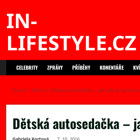
Skip
IN-
to
content
LIFESTYLE.CZ
CELEBRITY
ZPRÁVY
PŘÍBĚHY
KOMENTÁŘE
KV
Domů
Zdraví
Dětská autosedačka – jak vybrat správno
Dětská autosedačka – j
Gabriela Kortová
7. 10. 2016