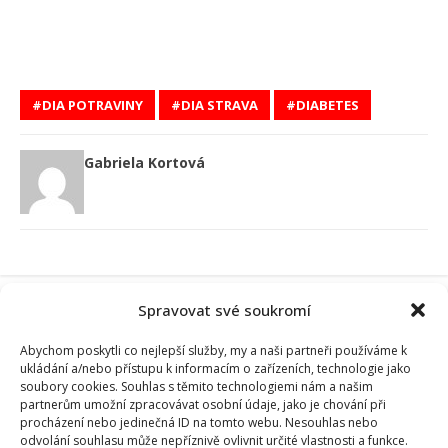
DIA POTRAVINY
DIA STRAVA
DIABETES
Gabriela Kortová
Spravovat své soukromí
SOUVISEJÍCÍ ČLÁNKY
Abychom poskytli co nejlepší služby, my a naši partneři používáme k
ukládání a/nebo přístupu k informacím o zařízeních, technologie jako
soubory cookies. Souhlas s těmito technologiemi nám a našim
partnerům umožní zpracovávat osobní údaje, jako je chování při
procházení nebo jedinečná ID na tomto webu. Nesouhlas nebo
odvolání souhlasu může nepříznivě ovlivnit určité vlastnosti a funkce.