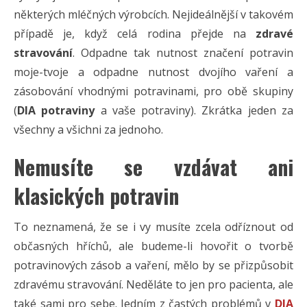
některých mléčných výrobcích. Nejideálnější v takovém
případě je, když celá rodina přejde na
zdravé
stravování
. Odpadne tak nutnost značení potravin
moje-tvoje a odpadne nutnost dvojího vaření a
zásobování vhodnými potravinami, pro obě skupiny
(
DIA potraviny
a vaše potraviny). Zkrátka jeden za
všechny a všichni za jednoho.
Nemusíte se vzdávat ani
klasických potravin
To neznamená, že se i vy musíte zcela odříznout od
občasných hříchů, ale budeme-li hovořit o tvorbě
potravinových zásob a vaření, mělo by se přizpůsobit
zdravému stravování. Neděláte to jen pro pacienta, ale
také sami pro sebe. Jedním z častých problémů v
DIA