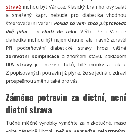
stravě
mohou být Vánoce. Klasický bramborový salát
a smažený kapr, nebude pro diabetika vhodnou
štědrovečerní večeří.
Pokud se vám chce připravovat
dvě jídla – s chutí do toho
. Věřte, že i Vánoce
diabetika mohou být nejen chutné, ale hlavně zdravé!
Při podceňování diabetické stravy hrozí vážné
zdravotní komplikace
a zhoršení stavu. Základem
DIA stravy
je omezení tuků, bílé mouky a cukru.
Z popisovaných potravin již plyne, že se jedná o zdraví
prospěšnou změnu také pro vás.
Záměna potravin za dietní, není
dietní strava
Tučné mléčné výrobky vyměňte za nízkotučné, maso
volte zásadně libové,
pečivo nahraďte celozrnným
.