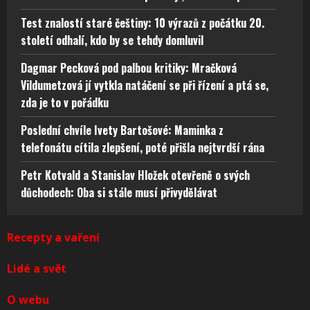
Test znalostí staré češtiny: 10 výrazů z počátku 20.
století odhalí, kdo by se tehdy domluvil
Dagmar Pecková pod palbou kritiky: Mračková
Vildumetzová jí vytkla natáčení se při řízení a ptá se,
zda je to v pořádku
Poslední chvíle Ivety Bartošové: Maminka z
telefonátu cítila zlepšení, poté přišla nejtvrdší rána
Petr Kotvald a Stanislav Hložek otevřeně o svých
důchodech: Oba si stále musí přivydělávat
Recepty a vaření
Lidé a svět
O webu