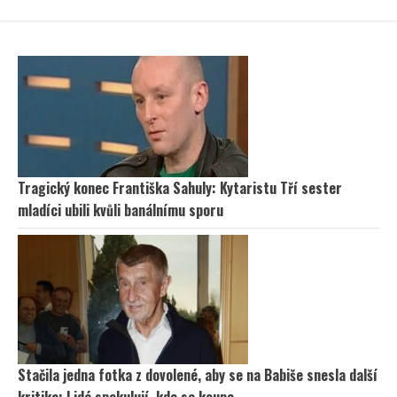
Tragický konec Františka Sahuly: Kytaristu Tří sester
mladíci ubili kvůli banálnímu sporu
Stačila jedna fotka z dovolené, aby se na Babiše snesla další
kritika: Lidé spekulují, kde se koupe