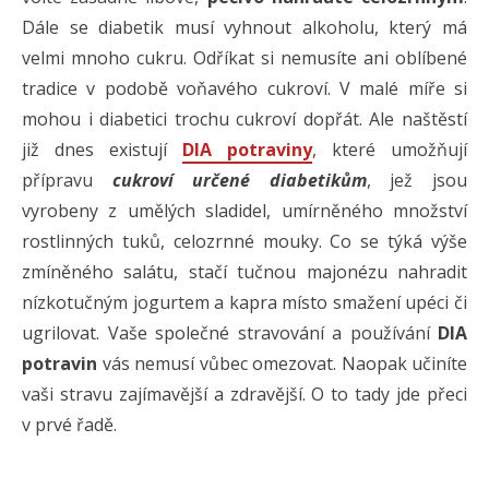
Dále se diabetik musí vyhnout alkoholu, který má
velmi mnoho cukru. Odříkat si nemusíte ani oblíbené
tradice v podobě voňavého cukroví. V malé míře si
mohou i diabetici trochu cukroví dopřát. Ale naštěstí
již dnes existují
DIA potraviny
, které umožňují
přípravu
cukroví určené diabetikům
, jež jsou
vyrobeny z umělých sladidel, umírněného množství
rostlinných tuků, celozrnné mouky. Co se týká výše
zmíněného salátu, stačí tučnou majonézu nahradit
nízkotučným jogurtem a kapra místo smažení upéci či
ugrilovat. Vaše společné stravování a používání
DIA
potravin
vás nemusí vůbec omezovat. Naopak učiníte
vaši stravu zajímavější a zdravější. O to tady jde přeci
v prvé řadě.