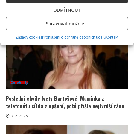
zda je to v pořádku
ODMÍTNOUT
7. 8. 2026
Spravovat možnosti
Zásady cookies
Prohlášení o ochraně osobních údajů
Kontakt
Celebrity
Poslední chvíle Ivety Bartošové: Maminka z
telefonátu cítila zlepšení, poté přišla nejtvrdší rána
7. 8. 2026