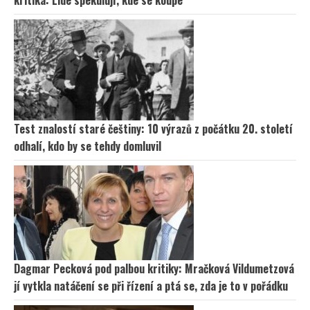
Test znalostí staré češtiny: 10 výrazů z počátku 20. století
odhalí, kdo by se tehdy domluvil
Dagmar Pecková pod palbou kritiky: Mračková Vildumetzová
jí vytkla natáčení se při řízení a ptá se, zda je to v pořádku