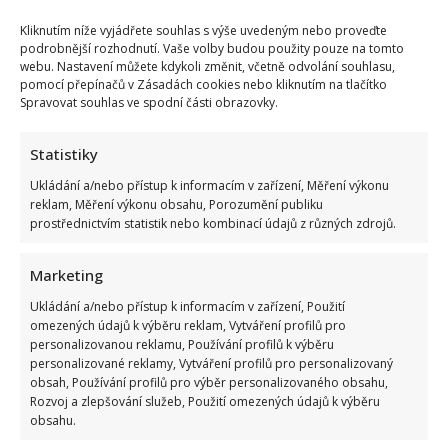
Kliknutím níže vyjádřete souhlas s výše uvedeným nebo proveďte
podrobnější rozhodnutí. Vaše volby budou použity pouze na tomto
webu. Nastavení můžete kdykoli změnit, včetně odvolání souhlasu,
pomocí přepínačů v Zásadách cookies nebo kliknutím na tlačítko
Spravovat souhlas ve spodní části obrazovky.
Celebrity
Statistiky
Tragický konec Františka Sahuly: Kytaristu Tří sester
mladíci ubili kvůli banálnímu sporu
Ukládání a/nebo přístup k informacím v zařízení, Měření výkonu
reklam, Měření výkonu obsahu, Porozumění publiku
7. 8. 2026
prostřednictvím statistik nebo kombinací údajů z různých zdrojů.
Marketing
Ukládání a/nebo přístup k informacím v zařízení, Použití
omezených údajů k výběru reklam, Vytváření profilů pro
personalizovanou reklamu, Používání profilů k výběru
personalizované reklamy, Vytváření profilů pro personalizovaný
obsah, Používání profilů pro výběr personalizovaného obsahu,
Rozvoj a zlepšování služeb, Použití omezených údajů k výběru
obsahu.