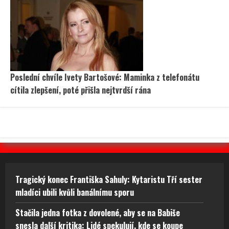
Poslední chvíle Ivety Bartošové: Maminka z telefonátu
cítila zlepšení, poté přišla nejtvrdší rána
Tragický konec Františka Sahuly: Kytaristu Tří sester
mladíci ubili kvůli banálnímu sporu
Stačila jedna fotka z dovolené, aby se na Babiše
snesla další kritika: Lidé spekulují, kde se koupe