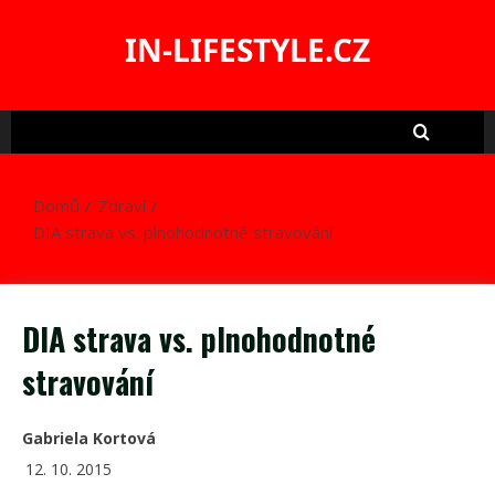
Skip
to
IN-LIFESTYLE.CZ
content
Domů
Zdraví
DIA strava vs. plnohodnotné stravování
DIA strava vs. plnohodnotné
stravování
Gabriela Kortová
12. 10. 2015