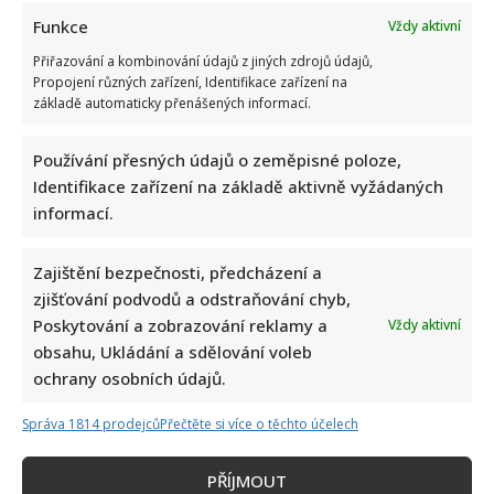
Celebrity
Funkce
Vždy aktivní
Přiřazování a kombinování údajů z jiných zdrojů údajů,
Stačila jedna fotka z dovolené, aby se na Babiše
Propojení různých zařízení, Identifikace zařízení na
snesla další kritika: Lidé spekulují, kde se koupe
základě automaticky přenášených informací.
7. 8. 2026
Používání přesných údajů o zeměpisné poloze,
Identifikace zařízení na základě aktivně vyžádaných
informací.
Zajištění bezpečnosti, předcházení a
zjišťování podvodů a odstraňování chyb,
Poskytování a zobrazování reklamy a
Vždy aktivní
obsahu, Ukládání a sdělování voleb
ochrany osobních údajů.
Celebrity
Správa 1814 prodejců
Přečtěte si více o těchto účelech
Dagmar Pecková pod palbou kritiky: Mračková
Vildumetzová jí vytkla natáčení se při řízení a ptá se,
PŘÍJMOUT